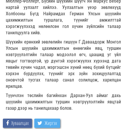
Мюллер-Фоллерт, Бүсийн шүүхийн шүүгч Ян Маркус Вебер
нартай уулзалт хийлээ. Уулзалтын үеэр зөвлөхүүд
Холбооны Бүгд Найрамдах Герман Улсын шүүхийн
цахимжилтын туршлага, түүнийг амжилттай
хэрэгжүүлэхэд нөлөөлсөн гол хүчин зүйлсийн талаар
танилцуулга хийв.
Шүүхийн ерөнхий зөвлөлийн гишүүн Г.Даваадорж Монгол
Улсын шүүхийн цахимжилтын өнөөгийн явц, туршин
нэвтрүүлэлтийн талаар мэдээлэл өгч, цаашид уг үйл
явцыг тогтвортой, үр дүнтэй хэрэгжүүлэх хүрээнд дата
төвийн хүчин чадал, мэргэшсэн хүний нөөц бүхий бүтцийг
хэрхэн бүрдүүлэх, түүнийг эрх зүйн зохицуулалтад
оновчтой тусгах талаар санал солилцож, харилцан
ярилцав.
Түүнчлэн төслийн багийнхан Дархан-Уул аймаг дахь
шүүхийн цахимжилтын туршин нэвтрүүлэлтийн явцтай
газар дээр нь танилцахаар болов.
Хуваалцах
Жиргэх