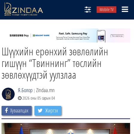
Mobile TV
НИЙТЛЭЛЧИД
ТВ8
Шүүхийн ерөнхий зөвлөлийн
ӨГЛӨӨНИЙ СОНИН
АУДИО ЗОХИОЛ
гишүүн “Твиннинг” төслийн
ЗИНДАА СЭТГҮҮЛ
зөвлөхүүдтэй уулзлаа
Я.Болор
Zindaa.mn
|
2026 оны 05 сарын 04
Хуваалцах
Жиргэх