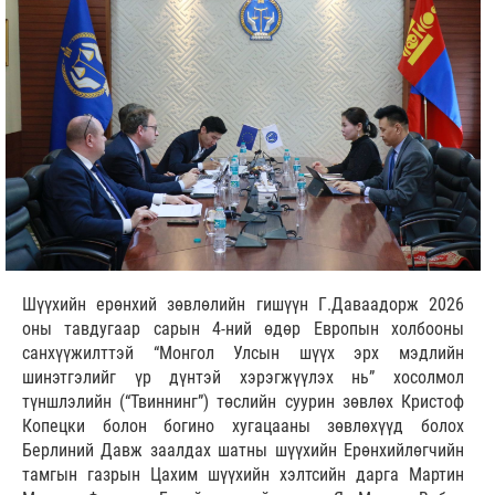
Шүүхийн ерөнхий зөвлөлийн гишүүн Г.Даваадорж 2026
оны тавдугаар сарын 4-ний өдөр Европын холбооны
санхүүжилттэй “Монгол Улсын шүүх эрх мэдлийн
шинэтгэлийг үр дүнтэй хэрэгжүүлэх нь” хосолмол
түншлэлийн (“Твиннинг”) төслийн суурин зөвлөх Кристоф
Копецки болон богино хугацааны зөвлөхүүд болох
Берлиний Давж заалдах шатны шүүхийн Ерөнхийлөгчийн
тамгын газрын Цахим шүүхийн хэлтсийн дарга Мартин