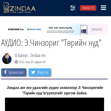
Mobile TV
НИЙТЛЭЛЧИД
ТВ8
АУДИО: Э.Чинзориг "Төрийн нүд"
ӨГЛӨӨНИЙ СОНИН
АУДИО ЗОХИОЛ
О.Батсүх
Zindaa.mn
|
ЗИНДАА СЭТГҮҮЛ
2026 оны 05 сарын 04
Хуваалцах
Жиргэх
Зиндаа.мн энэ удаагийн аудио зохиолоор Э.Чинзоригийн
"Төрийн нүд"өгүүллэгийг хүргэж байна.