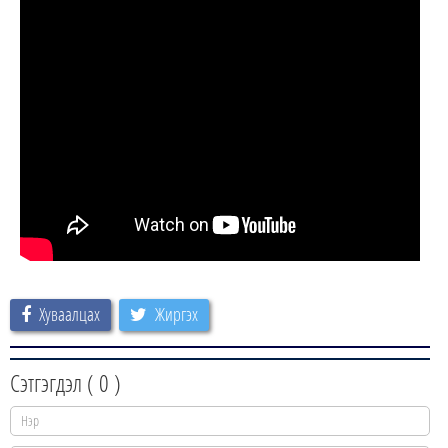
Хуваалцах
Жиргэх
Сэтгэгдэл (
0
)