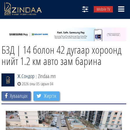
Mobile TV
НИЙТЛЭЛЧИД
ТВ8
БЗД | 14 болон 42 дугаар хороонд
ӨГЛӨӨНИЙ СОНИН
АУДИО ЗОХИОЛ
нийт 1.2 км авто зам барина
ЗИНДАА СЭТГҮҮЛ
Ж.Сондор
Zindaa.mn
|
2026 оны 05 сарын 04
Хуваалцах
Жиргэх