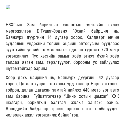
НЗХГ-ын Зам барилгын хяналтын хэлтсийн ахлах
мэргэжилтэн Б.Түшиг-Эрдэнэ “Эхний байршил нь,
Баянзүрх дүүргийн 14 дүгээр хороо, Халдварт өвчин
судлалын үндэсний төвийн эцсийн автобусны буудлаас
зүүн тийш үерийн хамгаалалтын далан хүртэлх 720 метр
үргэлжилнэ. Тус хэсгийн замыг хоёр эгнээ бүхий хоёр
талдаа явган зам, гэрэлтүүлэг, борооны ус зайлуулах
шугамтайгаар барина.
Хоёр дахь байршил нь, Баянзүрх дүүргийн 42 дугаар
хороо, Цагаан хуаран хотхоны урд талаар Нарт хотхоныг
тойрон, далан дагасан замтай нийлэх 440 метр урт авто
зам барина. Гүйцэтгэгчээр “Шинэ хотын цамхаг” ХХК
шалгарч, барилгын бэлтгэл ажлыг хангаж байна.
Өнөөдрийн байдлаар трасст өртсөн нэгж талбаруудыг
чөлөөлөх ажил үргэлжилж байна” гэв.