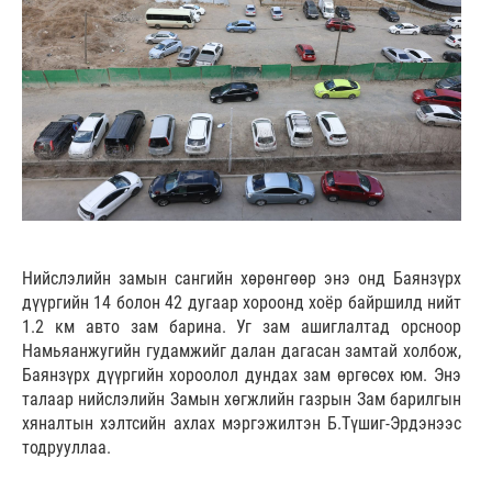
Нийслэлийн замын сангийн хөрөнгөөр энэ онд Баянзүрх
дүүргийн 14 болон 42 дугаар хороонд хоёр байршилд нийт
1.2 км авто зам барина. Уг зам ашиглалтад орсноор
Намьяанжугийн гудамжийг далан дагасан замтай холбож,
Баянзүрх дүүргийн хороолол дундах зам өргөсөх юм. Энэ
талаар нийслэлийн Замын хөгжлийн газрын Зам барилгын
хяналтын хэлтсийн ахлах мэргэжилтэн Б.Түшиг-Эрдэнээс
тодрууллаа.