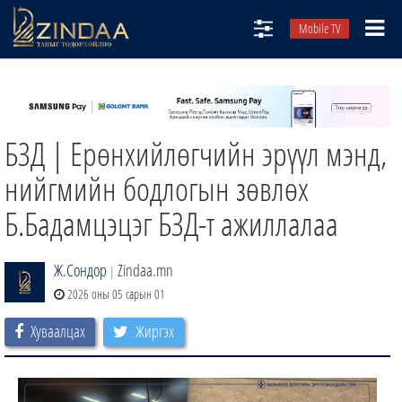
Mobile TV
НИЙТЛЭЛЧИД
ТВ8
БЗД | Ерөнхийлөгчийн эрүүл мэнд,
ӨГЛӨӨНИЙ СОНИН
АУДИО ЗОХИОЛ
нийгмийн бодлогын зөвлөх
ЗИНДАА СЭТГҮҮЛ
Б.Бадамцэцэг БЗД-т ажиллалаа
Ж.Сондор
Zindaa.mn
|
2026 оны 05 сарын 01
Хуваалцах
Жиргэх