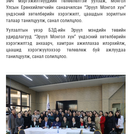
эмч мэргэжилтнүүдийн төлөөлөлтэй уулзаж, Монгол
Улсын Ерөнхийлөгчийн санаачилсан “Эрүүл Монгол хүн”
үндэсний хөтөлбөрийн хэрэгжилт, цаашдын зорилтын
талаар танилцуулж, санал солилцлоо.
Уулзалтын үеэр БЗД-ийн Эрүүл мэндийн төвийн
удирдлагууд “Эрүүл Монгол хүн” үндэсний хөтөлбөрийн
хэрэгжилтэд анхаарч, хамтран ажиллахаа илэрхийлж,
цаашид хэрэгжүүлэхээр төлөвлөж буй ажлуудаа
танилцуулж, санал солилцлоо.