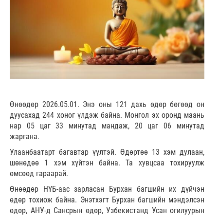
Өнөөдөр 2026.05.01. Энэ оны 121 дахь өдөр бөгөөд он
дуусахад 244 хоног үлдэж байна. Монгол эх оронд маань
нар 05 цаг 33 минутад мандаж, 20 цаг 06 минутад
жаргана.
Улаанбаатарт багавтар үүлтэй. Өдөртөө 13 хэм дулаан,
шөнөдөө 1 хэм хүйтэн байна. Та хувцсаа тохируулж
өмсөөд гараарай.
Өнөөдөр НҮБ-аас зарласан Бурхан багшийн их дүйчэн
өдөр тохиож байна. Энэтхэгт Бурхан багшийн мэндэлсэн
өдөр, АНУ-д Сансрын өдөр, Узбекистанд Усан огилуурын