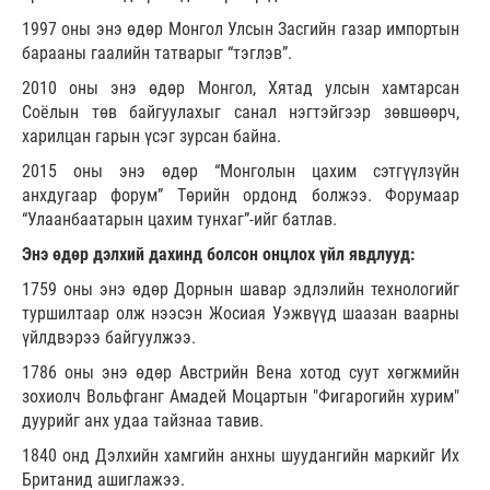
1997 оны энэ өдөр Монгол Улсын Засгийн газар импортын
барааны гаалийн татварыг “тэглэв”.
2010 оны энэ өдөр Монгол, Хятад улсын хамтарсан
Соёлын төв байгуулахыг санал нэгтэйгээр зөвшөөрч,
харилцан гарын үсэг зурсан байна.
2015 оны энэ өдөр “Монголын цахим сэтгүүлзүйн
анхдугаар форум” Төрийн ордонд болжээ. Форумаар
“Улаанбаатарын цахим тунхаг”-ийг батлав.
Энэ өдөр дэлхий дахинд болсон онцлох үйл явдлууд:
1759 оны энэ өдөр Дорнын шавар эдлэлийн технологийг
туршилтаар олж нээсэн Жосиая Уэжвүүд шаазан ваарны
үйлдвэрээ байгуулжээ.
1786 оны энэ өдөр Австрийн Вена хотод суут хөгжмийн
зохиолч Вольфганг Амадей Моцартын "Фигарогийн хурим"
дуурийг анх удаа тайзнаа тавив.
1840 онд Дэлхийн хамгийн анхны шуудангийн маркийг Их
Британид ашиглажээ.