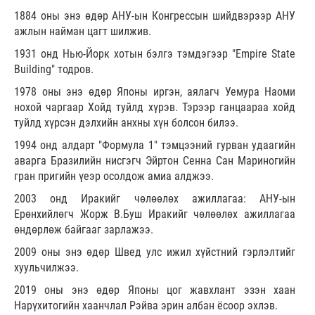
1884 оны энэ өдөр АНУ-ын Конгрессын шийдвэрээр АНУ
ажлын найман цагт шилжив.
1931 онд Нью-Йорк хотын бэлгэ тэмдэгээр "Empire State
Building" тодров.
1978 оны энэ өдөр Японы иргэн, аялагч Уемура Наоми
нохой чаргаар Хойд туйлд хүрэв. Тэрээр ганцаараа хойд
туйлд хүрсэн дэлхийн анхны хүн болсон билээ.
1994 онд алдарт "Формула 1" тэмцээний гурван удаагийн
аварга Бразилийн нисгэгч Эйртон Сенна Сан Мариногийн
гран пригийн үеэр осолдож амиа алджээ.
2003 онд Иракийг чөлөөлөх ажиллагаа: АНУ-ын
Ерөнхийлөгч Жорж В.Буш Иракийг чөлөөлөх ажиллагаа
өндөрлөж байгааг зарлажээ.
2009 оны энэ өдөр Швед улс ижил хүйстний гэрлэлтийг
хуульчилжээ.
2019 оны энэ өдөр Японы цог жавхлант эзэн хаан
Нарүхитогийн хаанчлал Рэйва эрин албан ёсоор эхлэв.