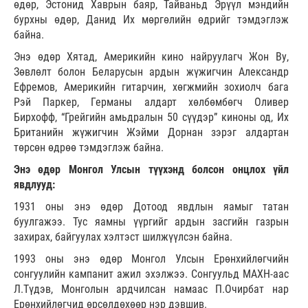
өдөр, Эстонид Хаврын баяр, Тайваньд Эрүүл мэндийн
бурхны өдөр, Данид Их мөргөлийн өдрийг тэмдэглэж
байна.
Энэ өдөр Хятад, Америкийн кино найруулагч Жон Ву,
Зөвлөлт болон Беларусын ардын жүжигчин Александр
Ефремов, Америкийн гитарчин, хөгжмийн зохиолч бага
Рэй Паркер, Германы алдарт хөлбөмбөгч Оливер
Бирхофф, “Грейгийн амьдралын 50 сүүдэр” киноны од, Их
Британийн жүжигчин Жэйми Дорнан зэрэг алдартан
төрсөн өдрөө тэмдэглэж байна.
Энэ өдөр Монгол Улсын түүхэнд болсон онцлох үйл
явдлууд:
1931 оны энэ өдөр Дотоод явдлын яамыг татан
буулгажээ. Тус яамны үүргийг ардын засгийн газрын
захирах, байгуулах хэлтэст шилжүүлсэн байна.
1993 оны энэ өдөр Монгол Улсын Ерөнхийлөгчийн
сонгуулийн кампанит ажил эхэлжээ. Сонгуульд МАХН-аас
Л.Түдэв, Монголын ардчилсан намаас П.Очирбат нар
Ерөнхийлөгчид өрсөлдөхөөр нэр дэвшив.