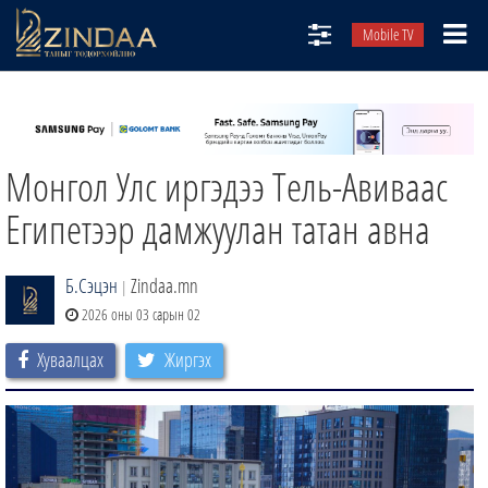
Mobile TV
НИЙТЛЭЛЧИД
ТВ8
Монгол Улс иргэдээ Тель-Авиваас
ӨГЛӨӨНИЙ СОНИН
АУДИО ЗОХИОЛ
Египетээр дамжуулан татан авна
ЗИНДАА СЭТГҮҮЛ
Б.Сэцэн
Zindaa.mn
|
2026 оны 03 сарын 02
Хуваалцах
Жиргэх