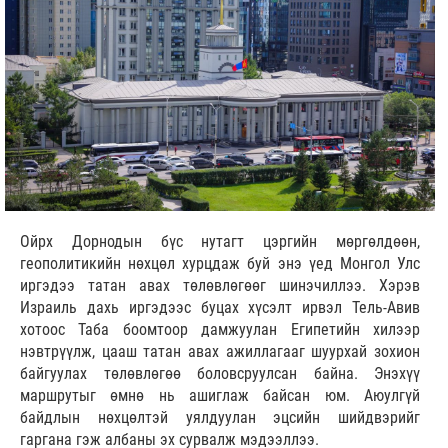
Ойрх Дорнодын бүс нутагт цэргийн мөргөлдөөн,
геополитикийн нөхцөл хурцдаж буй энэ үед Монгол Улс
иргэдээ татан авах төлөвлөгөөг шинэчиллээ. Хэрэв
Израиль дахь иргэдээс буцах хүсэлт ирвэл Тель-Авив
хотоос Таба боомтоор дамжуулан Египетийн хилээр
нэвтрүүлж, цааш татан авах ажиллагааг шуурхай зохион
байгуулах төлөвлөгөө боловсруулсан байна. Энэхүү
маршрутыг өмнө нь ашиглаж байсан юм. Аюулгүй
байдлын нөхцөлтэй уялдуулан эцсийн шийдвэрийг
гаргана гэж албаны эх сурвалж мэдээллээ.