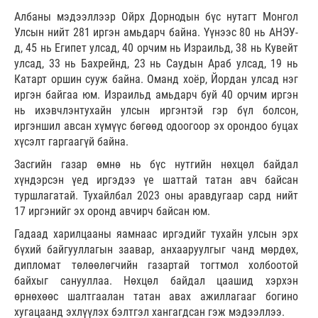
Албаны мэдээллээр Ойрх Дорнодын бүс нутагт Монгол
Улсын нийт 281 иргэн амьдарч байна. Үүнээс 80 нь АНЭУ-
д, 45 нь Египет улсад, 40 орчим нь Израильд, 38 нь Кувейт
улсад, 33 нь Бахрейнд, 23 нь Саудын Араб улсад, 19 нь
Катарт оршин сууж байна. Оманд хоёр, Йордан улсад нэг
иргэн байгаа юм. Израильд амьдарч буй 40 орчим иргэн
нь ихэвчлэнтухайн улсын иргэнтэй гэр бүл болсон,
иргэншил авсан хүмүүс бөгөөд одоогоор эх орондоо буцах
хүсэлт гаргаагүй байна.
Засгийн газар өмнө нь бүс нутгийн нөхцөл байдал
хүндэрсэн үед иргэдээ үе шаттай татан авч байсан
туршлагатай. Тухайлбал 2023 оны аравдугаар сард нийт
17 иргэнийг эх оронд авчирч байсан юм.
Гадаад харилцааны яамнаас иргэдийг тухайн улсын эрх
бүхий байгууллагын заавар, анхааруулгыг чанд мөрдөх,
дипломат төлөөлөгчийн газартай тогтмол холбоотой
байхыг санууллаа. Нөхцөл байдал цаашид хэрхэн
өрнөхөөс шалтгаалан татан авах ажиллагааг богино
хугацаанд эхлүүлэх бэлтгэл хангагдсан гэж мэдээллээ.