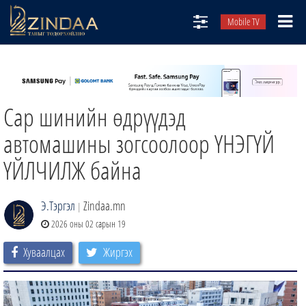
Mobile TV
НИЙТЛЭЛЧИД
ТВ8
Сар шинийн өдрүүдэд
ӨГЛӨӨНИЙ СОНИН
АУДИО ЗОХИОЛ
автомашины зогсоолоор ҮНЭГҮЙ
ЗИНДАА СЭТГҮҮЛ
ҮЙЛЧИЛЖ байна
Э.Тэргэл
Zindaa.mn
|
2026 оны 02 сарын 19
Хуваалцах
Жиргэх