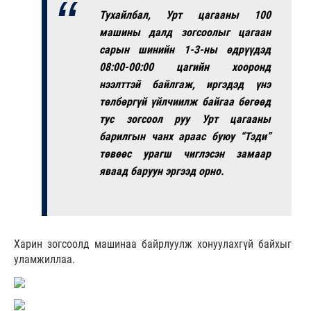
Тухайлбал, Урт цагааны 100
машины далд зогсоолыг цагаан
сарын шинийн 1-3-ны өдрүүдэд
08:00-00:00 цагийн хооронд
нээлттэй байлгаж, иргэдэд үнэ
төлбөргүй үйлчиилж байгаа бөгөөд
тус зогсоол руу Урт цагааны
барилгын чанх араас буюу “Тэди”
төвөөс урагш чиглэсэн замаар
яваад баруун эргээд орно.
Харин зогсоолд машинаа байрлуулж хонуулахгүй байхыг
уламжиллаа.