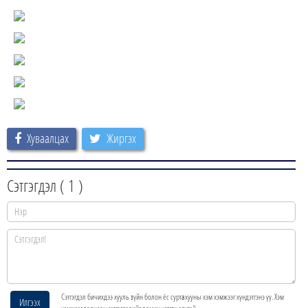
Хуваалцах
Жиргэх
Сэтгэгдэл (
1
)
Сэтгэгдэл бичихдээ хууль зүйн болон ёс суртахууны хэм хэмжээг хүндэтгэнэ үү. Хэм
Илгээх