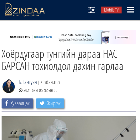
Mobile TV
НИЙТЛЭЛЧИД
ТВ8
Xоёрдугаар тунгийн дараа НАС
ӨГЛӨӨНИЙ СОНИН
АУДИО ЗОХИОЛ
БАРСАН тохиолдол дахин гарлаа
ЗИНДАА СЭТГҮҮЛ
Б.Гантуяа
Zindaa.mn
|
2021 оны 05 сарын 06
Хуваалцах
Жиргэх