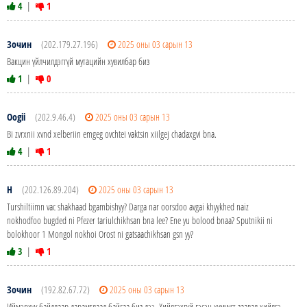
4
|
1
Зочин
(202.179.27.196)
2025 оны 03 сарын 13
Вакцин үйлчилдэггүй мутацийн хувилбар биз
1
|
0
Oogii
(202.9.46.4)
2025 оны 03 сарын 13
Bi zvrxnii xvnd xelberiin emgeg ovchtei vaktsin xiilgej chadaxgvi bna.
4
|
1
H
(202.126.89.204)
2025 оны 03 сарын 13
Turshiltiimn vac shakhaad bgambishyy? Darga nar oorsdoo avgai khyykhed naiz
nokhodfoo bugded ni Pfezer tariulchikhsan bna lee? Ene yu bolood bnaa? Sputnikii ni
bolokhoor 1 Mongol nokhoi Orost ni gatsaachikhsan gsn yy?
3
|
1
Зочин
(192.82.67.72)
2025 оны 03 сарын 13
Иймэрхүү байдлаар дарамтлаад байгаа биз дээ. Хийлгэхгүй гэсэн хүмүүст заавал хийлгэ