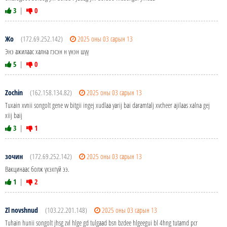
3
|
0
Жо
(172.69.252.142)
2025 оны 03 сарын 13
Энэ ажилаас хална гэсэн н үнэн шүү
5
|
0
Zochin
(162.158.134.82)
2025 оны 03 сарын 13
Tuxain xvnii songolt gene vv bitgii ingej xudlaa yarij bai daramtalj xvcheer ajilaas xalna gej
xiij baij
3
|
1
зочин
(172.69.252.142)
2025 оны 03 сарын 13
Вакцинаас болж үхэхгүй ээ.
1
|
2
Zl novshnud
(103.22.201.148)
2025 оны 03 сарын 13
Tuhain hunii songolt jhsg zvl hlge gd tulgaad bsn bzdee hlgeegui bl 4hng tutamd pcr