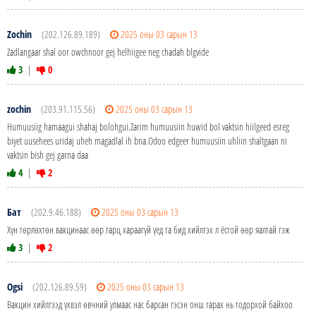
Zochin
(202.126.89.189)
2025 оны 03 сарын 13
Zadlangaar shal oor owchnoor gej helhiigee neg chadah blgvide
3
|
0
zochin
(203.91.115.56)
2025 оны 03 сарын 13
Humuusiig hamaagui shahaj bolohgui.Zarim humuusiin huwid bol vaktsin hiilgeed esreg
biyet uusehees uridaj uheh magadlal ih bna.Odoo edgeer humuusiin uhliin shaltgaan ni
vaktsin bish gej garna daa
4
|
2
Бат
(202.9.46.188)
2025 оны 03 сарын 13
Хүн төрлөхтөн вакцинаас өөр гарц хараагүй үед та бид хийлгэх л ёстой өөр яалтай гэж
3
|
2
Ogsi
(202.126.89.59)
2025 оны 03 сарын 13
Вакцин хийлгээд үхвэл өвчний улмаас нас барсан гэсэн онш гарах нь тодорхой байхоо