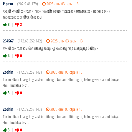
Иргэн
(202.9.46.179)
2025 оны 03 сарын 13
Хэдий хүний сонголт ч гэсэн чамайг өвчин тусахаас хамгаалж,хэн нэгэн өвчин
тараахаас сэргийлж бгаа юм.
3
|
2
234567
(172.69.252.142)
2025 оны 03 сарын 13
Хүний сонголт юм бол яагаад вакцинд хамрагд гээд шаардаад байдын.
4
|
0
Zochin
(172.69.252.142)
2025 оны 03 сарын 13
Turiin alban khaagchiig vaktsin hiilehgui bol amraltiin uguh, halna gesen daramt baigaa
shuu hudalaa bish .
3
|
0
Zochin
(172.69.252.143)
2025 оны 03 сарын 13
Turiin alban khaagchiig vaktsin hiilehgui bol amraltiin uguh, halna gesen daramt baigaa
shuu hudalaa bish .
3
|
0