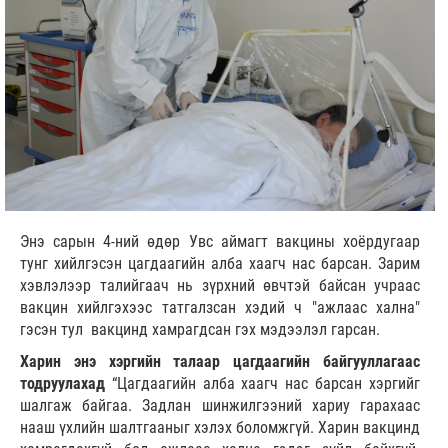
Энэ сарын 4-ний өдөр Увс аймагт вакцины хоёрдугаар
тунг хийлгэсэн цагдаагийн алба хаагч нас барсан. Зарим
хэвлэлээр талийгаач нь зүрхний өвчтэй байсан учраас
вакцин хийлгэхээс татгалзсан хэдий ч "ажлаас хална"
гэсэн тул вакцинд хамрагдсан гэх мэдээлэл гарсан.
Харин энэ хэргийн талаар цагдаагийн байгууллагаас
тодруулахад
“Цагдаагийн алба хаагч нас барсан хэргийг
шалгаж байгаа. Задлан шинжилгээний хариу гарахаас
нааш үхлийн шалтгааныг хэлэх боломжгүй. Харин вакцинд