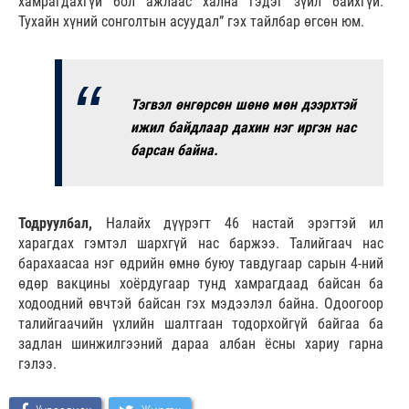
хамрагдахгүй бол ажлаас хална гэдэг зүйл байхгүй.
Тухайн хүний сонголтын асуудал” гэх тайлбар өгсөн юм.
Тэгвэл өнгөрсөн шөнө мөн дээрхтэй
ижил байдлаар дахин нэг иргэн нас
барсан байна.
Тодруулбал,
Налайх дүүрэгт 46 настай эрэгтэй ил
харагдах гэмтэл шархгүй нас баржээ. Талийгаач нас
барахаасаа нэг өдрийн өмнө буюу тавдугаар сарын 4-ний
өдөр вакцины хоёрдугаар тунд хамрагдаад байсан ба
ходоодний өвчтэй байсан гэх мэдээлэл байна. Одоогоор
талийгаачийн үхлийн шалтгаан тодорхойгүй байгаа ба
задлан шинжилгээний дараа албан ёсны хариу гарна
гэлээ.