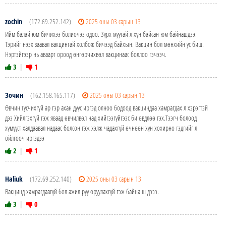
zochin
(172.69.252.142)
2025 оны 03 сарын 13
Ийм балай юм бичихээ болиочээ одоо. Зүрх муутай л хүн байсан юм байнашдээ.
Тэрийг нээх заавал вакцинтай холбож бичээд байхын. Вакцин бол мөнхийн ус биш.
Нэртэйгээр нь аваарт ороод өнгөрчихвөл вакцинаас боллоо гэчээч.
3
|
1
Зочин
(162.158.165.117)
2025 оны 03 сарын 13
Өвчин тусчихгүй ар гэр ахан дүүс иргэд олноо бодоод вакциндаа хамрагдах л хэрэгтэй
дээ Хийлгэхгүй гэж яваад өвчилвөл над хийгээгүйгээс би өвдлөө гэх.Тээгч болоод
хүмүүст халдаавал надаас болсон гэж хэлж чадахгүй өчнөөн хүн хохирно гэдгийг л
ойлгооч иргэдээ
2
|
1
Haliuk
(172.69.252.140)
2025 оны 03 сарын 13
Вакцинд хамрагдаагүй бол ажил руу оруулахгүй гэж байна ш дэээ.
3
|
0