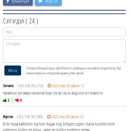
Хуваалцах
Жиргэх
Сэтгэгдэл (
24
)
Сэтгэгдэл бичихдээ хууль зүйн болон ёс суртахууны хэм хэмжээг хүндэтгэнэ үү. Хэм
Илгээх
хэмжээг зөрчсөн сэтгэгдэлийг админ устгах эрхтэй.
Зочин
(162.158.165.216)
2025 оны 03 сарын 13
Налайхын хүн ямарч өвчингүй бсан гэж ар гэр нь мэдээлэл өгч бналээ\n
2
|
0
Иргэн
(162.158.167.180)
2025 оны 03 сарын 13
Bi ter hujaa baktsimiin neg hoer dugaar tung hiilegsen zugeer l baina huniihee bieiin
ontslogooc boldog ym boluu . yadag ym boldoo medehgui ymdaa