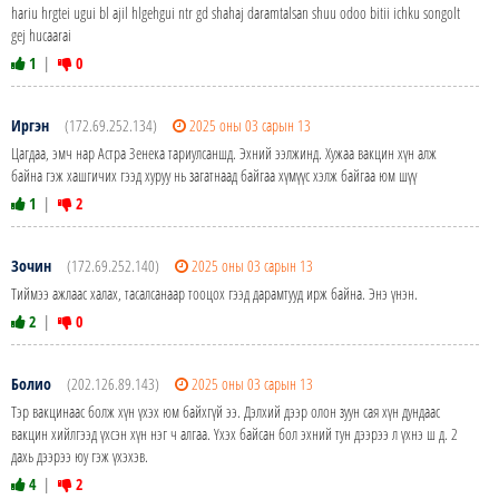
hariu hrgtei ugui bl ajil hlgehgui ntr gd shahaj daramtalsan shuu odoo bitii ichku songolt
gej hucaarai
1
|
0
Иргэн
(172.69.252.134)
2025 оны 03 сарын 13
Цагдаа, эмч нар Астра Зенека тариулсаншд. Эхний ээлжинд. Хужаа вакцин хүн алж
байна гэж хашгичих гээд хуруу нь загатнаад байгаа хүмүүс хэлж байгаа юм шүү
1
|
2
Зочин
(172.69.252.140)
2025 оны 03 сарын 13
Тиймээ ажлаас халах, тасалсанаар тооцох гээд дарамтууд ирж байна. Энэ үнэн.
2
|
0
Болио
(202.126.89.143)
2025 оны 03 сарын 13
Тэр вакцинаас болж хүн үхэх юм байхгүй ээ. Дэлхий дээр олон зуун сая хүн дундаас
вакцин хийлгээд үхсэн хүн нэг ч алгаа. Үхэх байсан бол эхний тун дээрээ л үхнэ ш д. 2
дахь дээрээ юу гэж үхэхэв.
4
|
2