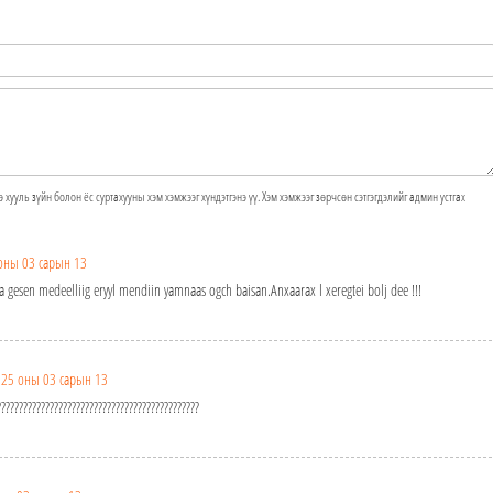
э хууль зүйн болон ёс суртахууны хэм хэмжээг хүндэтгэнэ үү. Хэм хэмжээг зөрчсөн сэтгэгдэлийг админ устгах
оны 03 сарын 13
gesen medeelliig eryyl mendiin yamnaas ogch baisan.Anxaarax l xeregtei bolj dee !!!
25 оны 03 сарын 13
?????????????????????????????????????????