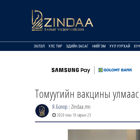
ЭХЛЭЛ
УЛС ТӨР
ЭДИЙН ЗАСАГ
НИЙГЭМ
УУЛ УУРХАЙ
ХУ
Томуугийн вакцины улмаас 
Я.Болор
Zindaa.mn
|
2020 оны 10 сарын 23