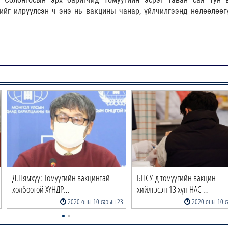
ийг илрүүлсэн ч энэ нь вакцины чанар, үйлчилгээнд нөлөөлөөг
Д.Нямхүү: Томуугийн вакцинтай
БНСУ-д томуугийн вакцин
холбоотой ХҮНДР…
хийлгэсэн 13 хүн НАС …
2020 оны 10 сарын 23
2020 оны 10 с