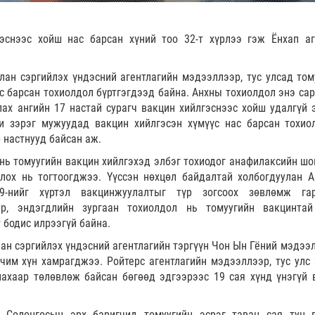
эснээс хойш нас барсан хүний тоо 32-т хүрлээ гэж Ёнхап аг
лан сэргийлэх үндэсний агентлагийн мэдээллээр, тус улсад том
ас барсан тохиолдол бүртгэгдээд байна. Анхны тохиолдол энэ сар
лах ангийн 17 настай сурагч вакцин хийлгэснээс хойш удалгүй 
ги зэрэг мужуудад вакцин хийлгэсэн хүмүүс нас барсан тохио
 настнууд байсан аж.
нь томуугийн вакцин хийлгэхэд элбэг тохиодог анафилаксийн шо
лох нь тогтоогджээ. Үүссэн нөхцөл байдалтай холбогдуулан А
-нийг хүртэл вакцинжуулалтыг түр зогсоох зөвлөмж гар
эр, эндэгдлийн зургаан тохиолдол нь томуугийн вакцинта
 бодис илрээгүй байна.
лан сэргийлэх үндэсний агентлагийн тэргүүн Чон Ын Гёний мэдээл
чим хүн хамрагджээ. Ройтерс агентлагийн мэдээллээр, тус улс 
ахаар төлөвлөж байсан бөгөөд эдгээрээс 19 сая хүнд үнэгүй 
 Солонгосын эрх баригчид томуугийн эсрэг таван сая тун 