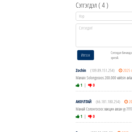
Сэтгэгдэл (
4
)
Сэтгэгдэл бичихдэ
Илгээх
эрхтэй.
Zochin
(109.89.151.254)
2025 
Manaix Solongosoos 200.000 vaktsin avlaa 
1
|
0
АЮУЛТАЙ
(66.181.180.254)
20
Манай Солонгосоос вакцин авсан уу ?????????
1
|
0