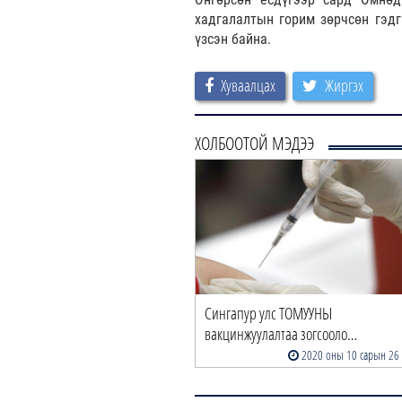
хадгалалтын горим зөрчсөн гэдг
үзсэн байна.
Хуваалцах
Жиргэх
ХОЛБООТОЙ МЭДЭЭ
Сингапур улс ТОМУУНЫ
вакцинжуулалтаа зогсооло…
2020 оны 10 сарын 26