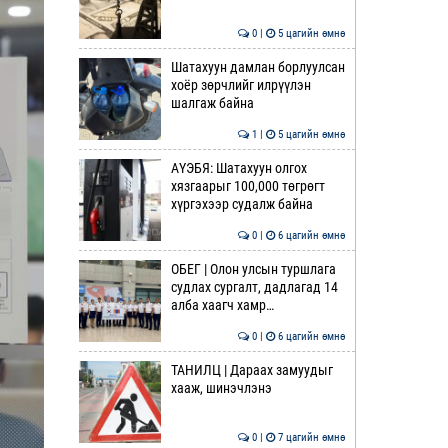
0 |
5 цагийн өмнө
Шатахуун дамлан борлуулсан
хоёр зөрчлийг илрүүлэн
шалгаж байна
1 |
5 цагийн өмнө
АҮЭБЯ: Шатахуун олгох
хязгаарыг 100,000 төгрөгт
хүргэхээр судалж байна
0 |
6 цагийн өмнө
ОБЕГ | Олон улсын туршлага
судлах сургалт, дадлагад 14
алба хаагч хамр…
0 |
6 цагийн өмнө
ТАНИЛЦ | Дараах замуудыг
хааж, шинэчлэнэ
0 |
7 цагийн өмнө