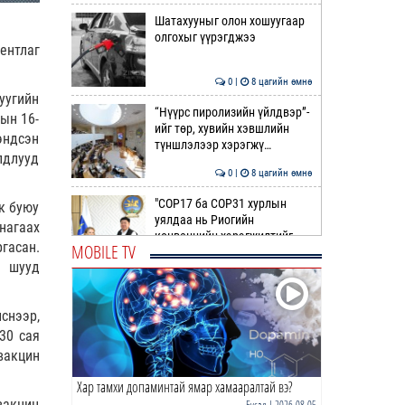
Шатахууныг олон хошуугаар
олгохыг үүрэгджээ
ентлаг
0 |
8 цагийн өмнө
уугийн
“Нүүрс пиролизийн үйлдвэр”-
ын 16-
ийг төр, хувийн хэвшлийн
эндсэн
түншлэлээр хэрэгжү…
лдлууд
0 |
8 цагийн өмнө
"COP17 ба COP31 хурлын
к буюу
уялдаа нь Риогийн
нагаах
конвенцийн хэрэгжилтийг
гасан.
MOBILE TV
ахиул…
0 |
8 цагийн өмнө
й шууд
Монгол төрийн парадокс нь
шатахуун
снээр,
30 сая
вакцин
0 |
9 цагийн өмнө
Хар тамхи допаминтай ямар хамааралтай вэ?
Б.Пүрэвдагва: Найман
салбарын 103 үйлчилгээний
вакцин
Бусад
| 2026-08-05