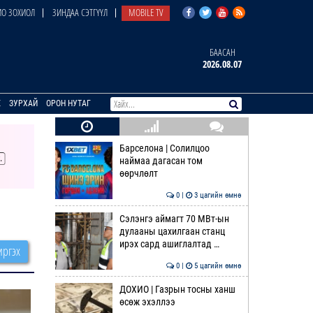
О ЗОХИОЛ
ЗИНДАА СЭТГҮҮЛ
MOBILE TV
БААСАН
2026.08.07
E
ЗУРХАЙ
ОРОН НУТАГ
Барселона | Солилцоо
наймаа дагасан том
өөрчлөлт
0 |
3 цагийн өмнө
Сэлэнгэ аймагт 70 МВт-ын
дулааны цахилгаан станц
ирэх сард ашиглалтад …
ргэх
0 |
5 цагийн өмнө
ДОХИО | Газрын тосны ханш
өсөж эхэллээ