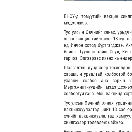
БНСУ-д томуугийн вакцин хийлг
мэдээлжээ.
Тус улсын Өвчнийг хянах, урьдчи
эсрэг вакцин хийлгэсэн 13 хүн н
нд Инчон хотод бүртгэгджээ. Ах
байна. Түүнээс хойш Сөүл, Кён
гарчээ. Эдгээрээс ихэнх нь өндөр
Шалгалтын дүнд хоёр тохиолдол 
харшлын урвалтай холбоотой бо
ухааны холбоо энэ сарын 29
Мэргэжилтнүүдийн мэдэгдсэнэ
холбоогүй гэнэ. Мөн вакцинд хорт
Тус улсын Өвчнийг хянах, урьдчи
вакцинжуулалтад нийт 13 сая ор
хүнийг вакцинжуулалтад хамруул
хийлгэхээр төлөвлөж байжээ.
Өнгөрсөн есдүгээр сард Өмнөд