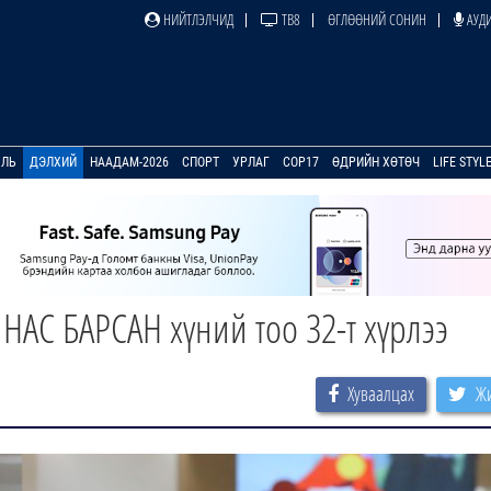
НИЙТЛЭЛЧИД
ТВ8
ӨГЛӨӨНИЙ СОНИН
АУДИ
УЛЬ
ДЭЛХИЙ
НААДАМ-2026
СПОРТ
УРЛАГ
COP17
ӨДРИЙН ХӨТӨЧ
LIFE STYL
НАС БАРСАН хүний тоо 32-т хүрлээ
Хуваалцах
Жи