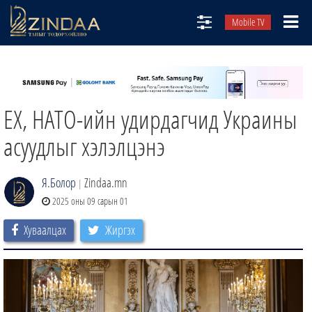
Mobile TV
НИЙТЛЭЛЧИД
ТВ8
ЕХ, НАТО-ийн удирдагчид Украины
ӨГЛӨӨНИЙ СОНИН
АУДИО ЗОХИОЛ
асуудлыг хэлэлцэнэ
ЗИНДАА СЭТГҮҮЛ
Я.Болор
Zindaa.mn
|
2025 оны 09 сарын 01
Хуваалцах
Жиргэх