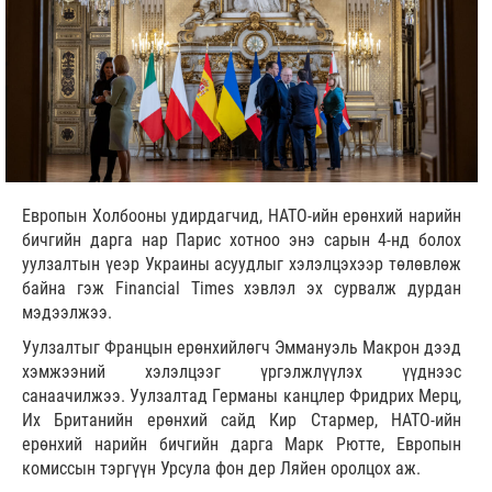
Европын Холбооны удирдагчид, НАТО-ийн ерөнхий нарийн
бичгийн дарга нар Парис хотноо энэ сарын 4-нд болох
уулзалтын үеэр Украины асуудлыг хэлэлцэхээр төлөвлөж
байна гэж Financial Times хэвлэл эх сурвалж дурдан
мэдээлжээ.
Уулзалтыг Францын ерөнхийлөгч Эммануэль Макрон дээд
хэмжээний хэлэлцээг үргэлжлүүлэх үүднээс
санаачилжээ. Уулзалтад Германы канцлер Фридрих Мерц,
Их Британийн ерөнхий сайд Кир Стармер, НАТО-ийн
ерөнхий нарийн бичгийн дарга Марк Рютте, Европын
комиссын тэргүүн Урсула фон дер Ляйен оролцох аж.