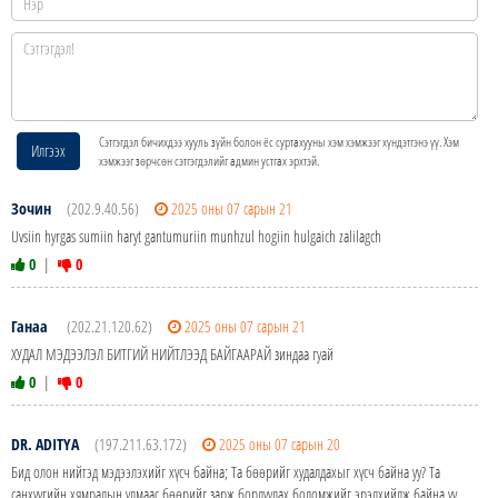
Сэтгэгдэл бичихдээ хууль зүйн болон ёс суртахууны хэм хэмжээг хүндэтгэнэ үү. Хэм
Илгээх
хэмжээг зөрчсөн сэтгэгдэлийг админ устгах эрхтэй.
Зочин
(202.9.40.56)
2025 оны 07 сарын 21
Uvsiin hyrgas sumiin haryt gantumuriin munhzul hogiin hulgaich zalilagch
0
|
0
Ганаа
(202.21.120.62)
2025 оны 07 сарын 21
ХУДАЛ МЭДЭЭЛЭЛ БИТГИЙ НИЙТЛЭЭД БАЙГААРАЙ зиндаа гуай
0
|
0
DR. ADITYA
(197.211.63.172)
2025 оны 07 сарын 20
Бид олон нийтэд мэдээлэхийг хүсч байна; Та бөөрийг худалдахыг хүсч байна уу? Та
санхүүгийн хямралын улмаас бөөрийг зарж борлуулах боломжийг эрэлхийлж байна уу,