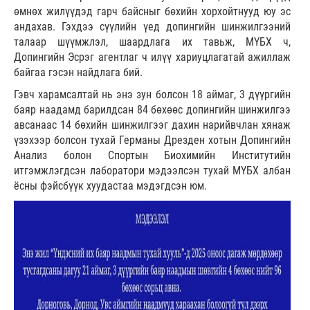
өмнөх жилүүдэд гарч байсныг бөхийн хорхойтнууд юу эс
андахав. Гэхдээ сүүлийн үед допингийн шинжилгээний
талаар шүүмжлэл, шаардлага их тавьж, МҮБХ ч,
Допингийн Эсрэг агентлаг ч илүү хариуцлагатай ажиллаж
байгаа гэсэн найдлага бий.
Гэвч харамсалтай нь энэ зун болсон 18 аймаг, 3 дүүргийн
баяр наадамд барилдсан 84 бөхөөс допингийн шинжилгээ
авсанаас 14 бөхийн шинжилгээг дахин нарийвчлан хянаж
үзэхээр болсон тухай Германы Дрезден хотын Допингийн
Анализ болон Спортын Биохимийн Институтийн
итгэмжлэгдсэн лаборатори мэдээлсэн тухай МҮБХ албан
ёсны фэйсбүүк хуудастаа мэдэгдсэн юм.