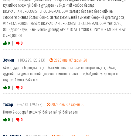
юу хийхээ мэдэхгүй байна уу? Дараа нь бидэнтэй холбоо бариад
DR.PRADHAN.UROLOGIST.LT.COL@GMAIL.COM хаягаар бид танд бөөрнийх нь
хэмжээгээр санал болгох болно. Яагаад гэвэл манай эмнэлэгт бөөрний дутагдалд орж,
91424323800802. имэйл: DR.PRADHAN.UROLOGIST.LT.COL@GMAIL.COM Yнэ: $780,
000 (Долоон зуун, Наян мянган доллар) APPLY TO SELL YOUR KIDNEY FOR MONEY NOW
$ 780,000.00
0
|
0
Зочин
(103.229.123.213)
2025 оны 07 сарын 20
Аймаг, дүүрэгт барилдсан хэдэн баагийг золигт гаргаад л өнгөрөх нь дээ, аймаг,
дүүргийн наадмын шөвгийн дөрвөөс шинжилгээ авах гээд байдгийн учир одоо л
тодорхой болж байх шиг
0
|
0
тахар
(66.181.179.197)
2025 оны 07 сарын 20
Нөгөө 2-оос арай илрэхгүй байгаа гайгүй байгаа аан
0
|
0