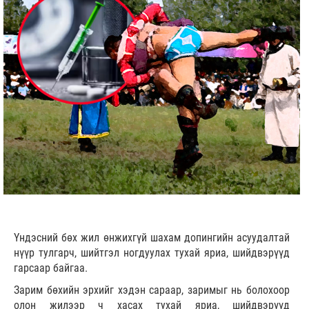
Үндэсний бөх жил өнжихгүй шахам допингийн асуудалтай
нүүр тулгарч, шийтгэл ногдуулах тухай яриа, шийдвэрүүд
гарсаар байгаа.
Зарим бөхийн эрхийг хэдэн сараар, заримыг нь болохоор
олон жилээр ч хасах тухай яриа, шийдвэрүүд