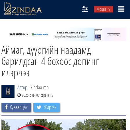
Mobile TV
НИЙТЛЭЛЧИД
ТВ8
Аймаг, дүүргийн наадамд
ӨГЛӨӨНИЙ СОНИН
АУДИО ЗОХИОЛ
барилдсан 4 бөхөөс допинг
ЗИНДАА СЭТГҮҮЛ
илэрчээ
Автор
Zindaa.mn
|
2025 оны 07 сарын 19
Хуваалцах
Жиргэх