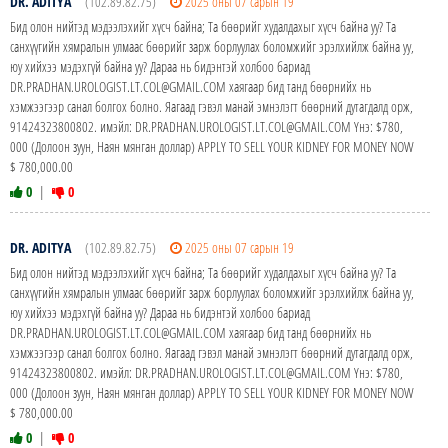
DR. ADITYA
(102.89.82.75)
2025 оны 07 сарын 19
Бид олон нийтэд мэдээлэхийг хүсч байна; Та бөөрийг худалдахыг хүсч байна уу? Та
санхүүгийн хямралын улмаас бөөрийг зарж борлуулах боломжийг эрэлхийлж байна уу,
юу хийхээ мэдэхгүй байна уу? Дараа нь бидэнтэй холбоо бариад
DR.PRADHAN.UROLOGIST.LT.COL@GMAIL.COM хаягаар бид танд бөөрнийх нь
хэмжээгээр санал болгох болно. Яагаад гэвэл манай эмнэлэгт бөөрний дутагдалд орж,
91424323800802. имэйл: DR.PRADHAN.UROLOGIST.LT.COL@GMAIL.COM Yнэ: $780,
000 (Долоон зуун, Наян мянган доллар) APPLY TO SELL YOUR KIDNEY FOR MONEY NOW
$ 780,000.00
0
|
0
DR. ADITYA
(102.89.82.75)
2025 оны 07 сарын 19
Бид олон нийтэд мэдээлэхийг хүсч байна; Та бөөрийг худалдахыг хүсч байна уу? Та
санхүүгийн хямралын улмаас бөөрийг зарж борлуулах боломжийг эрэлхийлж байна уу,
юу хийхээ мэдэхгүй байна уу? Дараа нь бидэнтэй холбоо бариад
DR.PRADHAN.UROLOGIST.LT.COL@GMAIL.COM хаягаар бид танд бөөрнийх нь
хэмжээгээр санал болгох болно. Яагаад гэвэл манай эмнэлэгт бөөрний дутагдалд орж,
91424323800802. имэйл: DR.PRADHAN.UROLOGIST.LT.COL@GMAIL.COM Yнэ: $780,
000 (Долоон зуун, Наян мянган доллар) APPLY TO SELL YOUR KIDNEY FOR MONEY NOW
$ 780,000.00
0
|
0