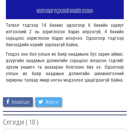
Тэгвэл тэдгээр 14 бөхөөс одоогоор 6 бөхийн хариуг
илгээсний 2 нь хориглосон бодис илрээгүй, 4 бөхийн
сорьцоос хориглосон бодис илэрчээ. Одоогоор тэдгээр
бөхчүүдийн нэрийг зарлаагүй байна.
Гэхдээ энэ бол улсын их баяр наадмынх бус харин аймаг,
дүүргийн наадмын допингийн сорьцоос илэрсэн гэдгийг
эрхэм уншигч та анхааран болгооно биз ээ. Одоогоор
улсын их баяр наадмын допингийн шинжилгээний
хариуны талаар ямар нэгэн мэдээлэл цацагдаагүй байна.
Хуваалцах
Жиргэх
Сэтгэгдэл (
10
)