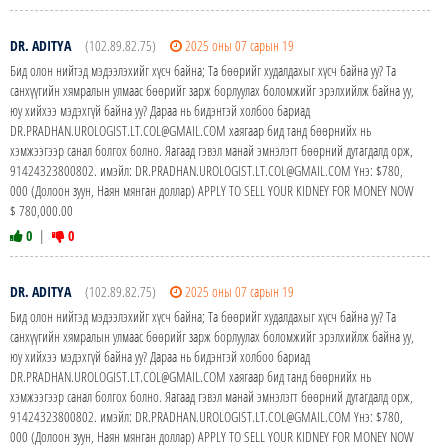
DR. ADITYA
(102.89.82.75)
2025 оны 07 сарын 19
Бид олон нийтэд мэдээлэхийг хүсч байна; Та бөөрийг худалдахыг хүсч байна уу? Та
санхүүгийн хямралын улмаас бөөрийг зарж борлуулах боломжийг эрэлхийлж байна уу,
юу хийхээ мэдэхгүй байна уу? Дараа нь бидэнтэй холбоо бариад
DR.PRADHAN.UROLOGIST.LT.COL@GMAIL.COM хаягаар бид танд бөөрнийх нь
хэмжээгээр санал болгох болно. Яагаад гэвэл манай эмнэлэгт бөөрний дутагдалд орж,
91424323800802. имэйл: DR.PRADHAN.UROLOGIST.LT.COL@GMAIL.COM Yнэ: $780,
000 (Долоон зуун, Наян мянган доллар) APPLY TO SELL YOUR KIDNEY FOR MONEY NOW
$ 780,000.00
0
|
0
DR. ADITYA
(102.89.82.75)
2025 оны 07 сарын 19
Бид олон нийтэд мэдээлэхийг хүсч байна; Та бөөрийг худалдахыг хүсч байна уу? Та
санхүүгийн хямралын улмаас бөөрийг зарж борлуулах боломжийг эрэлхийлж байна уу,
юу хийхээ мэдэхгүй байна уу? Дараа нь бидэнтэй холбоо бариад
DR.PRADHAN.UROLOGIST.LT.COL@GMAIL.COM хаягаар бид танд бөөрнийх нь
хэмжээгээр санал болгох болно. Яагаад гэвэл манай эмнэлэгт бөөрний дутагдалд орж,
91424323800802. имэйл: DR.PRADHAN.UROLOGIST.LT.COL@GMAIL.COM Yнэ: $780,
000 (Долоон зуун, Наян мянган доллар) APPLY TO SELL YOUR KIDNEY FOR MONEY NOW