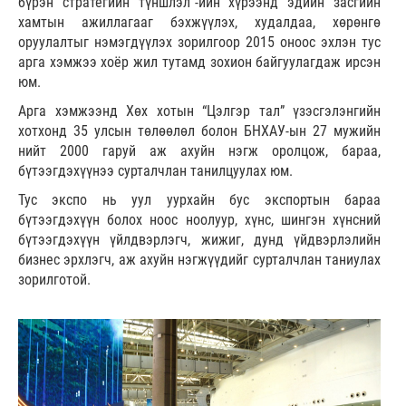
бүрэн стратегийн түншлэл”-ийн хүрээнд эдийн засгийн
хамтын ажиллагааг бэхжүүлэх, худалдаа, хөрөнгө
оруулалтыг нэмэгдүүлэх зорилгоор 2015 оноос эхлэн тус
арга хэмжээ хоёр жил тутамд зохион байгуулагдаж ирсэн
юм.
Арга хэмжээнд Хөх хотын “Цэлгэр тал” үзэсгэлэнгийн
хотхонд 35 улсын төлөөлөл болон БНХАУ-ын 27 мужийн
нийт 2000 гаруй аж ахуйн нэгж оролцож, бараа,
бүтээгдэхүүнээ сурталчлан танилцуулах юм.
Тус экспо нь уул уурхайн бус экспортын бараа
бүтээгдэхүүн болох ноос ноолуур, хүнс, шингэн хүнсний
бүтээгдэхүүн үйлдвэрлэгч, жижиг, дунд үйдвэрлэлийн
бизнес эрхлэгч, аж ахуйн нэгжүүдийг сурталчлан таниулах
зорилготой.