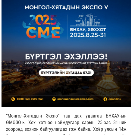
“Монгол-Хятадын Экспо” тав дах удаагаа БНХАУ-ын
ӨМӨЗО-ы Хөх хотноо наймдугаар сарын 25-аас 31-ний
хооронд зохион байгуулагдах гэж байна. Хоёр улсын “Иж