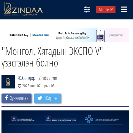
Mobile TV
НИЙТЛЭЛЧИД
ТВ8
"Монгол, Хятадын ЭКСПО V"
ӨГЛӨӨНИЙ СОНИН
АУДИО ЗОХИОЛ
үзэсгэлэн болно
ЗИНДАА СЭТГҮҮЛ
Ж.Сондор
Zindaa.mn
|
2025 оны 07 сарын 08
Хуваалцах
Жиргэх