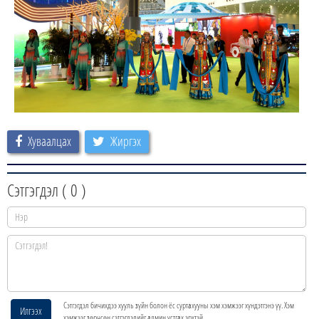
Хуваалцах
Жиргэх
Сэтгэгдэл (
0
)
Сэтгэгдэл бичихдээ хууль зүйн болон ёс суртахууны хэм хэмжээг хүндэтгэнэ үү. Хэм
Илгээх
хэмжээг зөрчсөн сэтгэгдэлийг админ устгах эрхтэй.