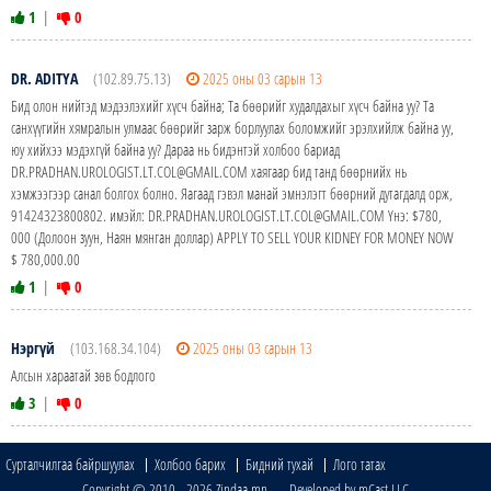
1
|
0
DR. ADITYA
(102.89.75.13)
2025 оны 03 сарын 13
Бид олон нийтэд мэдээлэхийг хүсч байна; Та бөөрийг худалдахыг хүсч байна уу? Та
санхүүгийн хямралын улмаас бөөрийг зарж борлуулах боломжийг эрэлхийлж байна уу,
юу хийхээ мэдэхгүй байна уу? Дараа нь бидэнтэй холбоо бариад
DR.PRADHAN.UROLOGIST.LT.COL@GMAIL.COM хаягаар бид танд бөөрнийх нь
хэмжээгээр санал болгох болно. Яагаад гэвэл манай эмнэлэгт бөөрний дутагдалд орж,
91424323800802. имэйл: DR.PRADHAN.UROLOGIST.LT.COL@GMAIL.COM Yнэ: $780,
000 (Долоон зуун, Наян мянган доллар) APPLY TO SELL YOUR KIDNEY FOR MONEY NOW
$ 780,000.00
1
|
0
Нэргүй
(103.168.34.104)
2025 оны 03 сарын 13
Алсын хараатай зөв бодлого
3
|
0
Сурталчилгаа байршуулах
Холбоо барих
Бидний тухай
Лого татах
Copyright © 2010 - 2026 Zindaa.mn Developed by mCast LLC