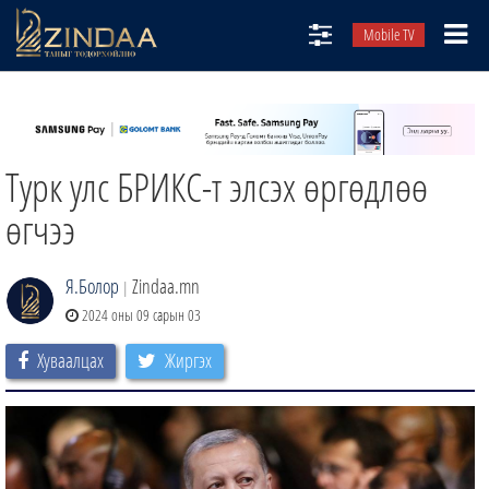
Mobile TV
НИЙТЛЭЛЧИД
ТВ8
Турк улс БРИКС-т элсэх өргөдлөө
ӨГЛӨӨНИЙ СОНИН
АУДИО ЗОХИОЛ
өгчээ
ЗИНДАА СЭТГҮҮЛ
Я.Болор
Zindaa.mn
|
2024 оны 09 сарын 03
Хуваалцах
Жиргэх