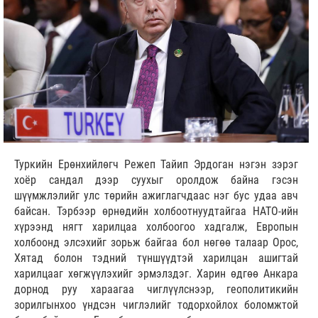
Туркийн Ерөнхийлөгч Режеп Тайип Эрдоган нэгэн зэрэг
хоёр сандал дээр суухыг оролдож байна гэсэн
шүүмжлэлийг улс төрийн ажиглагчдаас нэг бус удаа авч
байсан. Тэрбээр өрнөдийн холбоотнуудтайгаа НАТО-ийн
хүрээнд нягт харилцаа холбоогоо хадгалж, Европын
холбоонд элсэхийг зорьж байгаа бол нөгөө талаар Орос,
Хятад болон тэдний түншүүдтэй харилцан ашигтай
харилцааг хөгжүүлэхийг эрмэлздэг. Харин өдгөө Анкара
дорнод руу хараагаа чиглүүлснээр, геополитикийн
зорилгынхоо үндсэн чиглэлийг тодорхойлох боломжтой