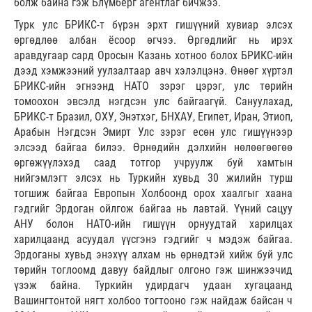
болж байна гэж Блүмберг агентлаг бичжээ.
Турк улс БРИКС-т бүрэн эрхт гишүүний хувиар элсэх
өргөдлөө албан ёсоор өгчээ. Өргөдлийг нь ирэх
аравдугаар сард Оросын Казань хотноо болох БРИКС-ийн
дээд хэмжээний уулзалтаар авч хэлэлцэнэ. Өнөөг хүртэл
БРИКС-ийн эгнээнд НАТО зэрэг цэрэг, улс төрийн
томоохон эвсэлд нэгдсэн улс байгаагүй. Сануулахад,
БРИКС-т Бразил, ОХУ, Энэтхэг, БНХАУ, Египет, Иран, Этиоп,
Арабын Нэгдсэн Эмирт Улс зэрэг есөн улс гишүүнээр
элсээд байгаа билээ. Өрнөдийн дэлхийн нөлөөгөөгөө
өргөжүүлэхэд саад тотгор учруулж буй хамтын
нийгэмлэгт элсэх нь Туркийн хувьд 30 жилийн турш
тогшиж байгаа Европын Холбоонд орох хаалгыг хаана
гэдгийг Эрдоган ойлгож байгаа нь лавтай. Үүний сацуу
АНУ болон НАТО-ийн гишүүн орнуудтай харилцах
харилцаанд асуудал үүсгэнэ гэдгийг ч мэдэж байгаа.
Эрдоганы хувьд энэхүү алхам нь өрнөдтэй хийж буй улс
төрийн тоглоомд давуу байдлыг олгоно гэж шинжээчид
үзэж байна. Туркийн удирдагч удаан хугацаанд
Вашингтонтой нягт холбоо тогтооно гэж найдаж байсан ч