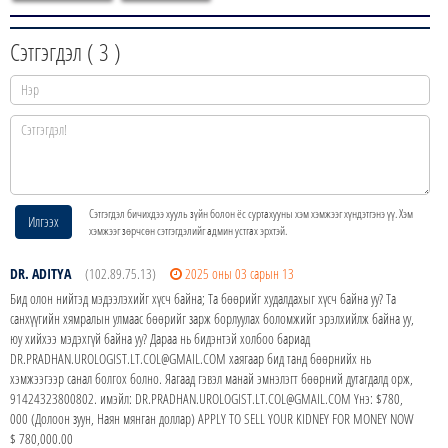
Сэтгэгдэл (
3
)
Сэтгэгдэл бичихдээ хууль зүйн болон ёс суртахууны хэм хэмжээг хүндэтгэнэ үү. Хэм
Илгээх
хэмжээг зөрчсөн сэтгэгдэлийг админ устгах эрхтэй.
DR. ADITYA
(102.89.75.13)
2025 оны 03 сарын 13
Бид олон нийтэд мэдээлэхийг хүсч байна; Та бөөрийг худалдахыг хүсч байна уу? Та
санхүүгийн хямралын улмаас бөөрийг зарж борлуулах боломжийг эрэлхийлж байна уу,
юу хийхээ мэдэхгүй байна уу? Дараа нь бидэнтэй холбоо бариад
DR.PRADHAN.UROLOGIST.LT.COL@GMAIL.COM хаягаар бид танд бөөрнийх нь
хэмжээгээр санал болгох болно. Яагаад гэвэл манай эмнэлэгт бөөрний дутагдалд орж,
91424323800802. имэйл: DR.PRADHAN.UROLOGIST.LT.COL@GMAIL.COM Yнэ: $780,
000 (Долоон зуун, Наян мянган доллар) APPLY TO SELL YOUR KIDNEY FOR MONEY NOW
$ 780,000.00