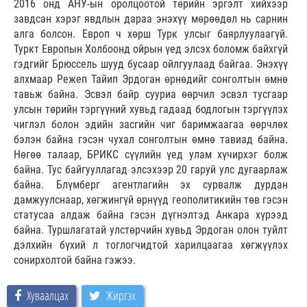
2016 онд АНУ-ын оролцоотой төрийн эргэлт хийхээр
завдсан хэрэг явдлын дараа энэхүү мөрөөдөл нь сарнин
алга болсон. Европ ч хөрш Турк улсыг баярлуулаагүй.
Туркт Европын Холбоонд ойрын үед элсэх боломж байхгүй
гэдгийг Брюссель шууд бусаар ойлгуулаад байгаа. Энэхүү
алхмаар Режеп Тайип Эрдоган өрнөдийг сонголтын өмнө
тавьж байна. Эсвэл байр сууриа өөрчил эсвэл тусгаар
улсын төрийн тэргүүний хувьд гадаад бодлогын тэргүүлэх
чиглэл болон эдийн засгийн чиг баримжаагаа өөрчлөх
бэлэн байна гэсэн чухал сонголтын өмнө тавиад байна.
Нөгөө талаар, БРИКС сүүлийн үед улам хүчирхэг болж
байна. Тус байгууллагад элсэхээр 20 гаруй улс дугаарлаж
байна. Блүмберг агентлагийн эх сурвалж дурдан
дамжуулснаар, хөгжингүй өрнүүд геополитикийн төв гэсэн
статусаа алдаж байна гэсэн дүгнэлтэд Анкара хүрээд
байна. Туршлагатай улстөрчийн хувьд Эрдоган олон туйлт
дэлхийн бүхий л тоглогчидтой харилцаагаа хөгжүүлэх
сонирхолтой байна гэжээ.
Хуваалцах
Жиргэх