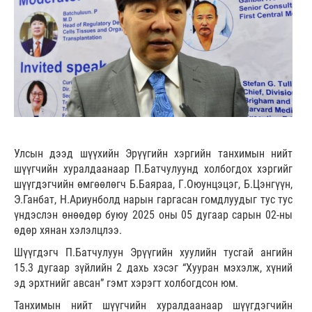
Улсын дээд шүүхийн Эрүүгийн хэргийн танхимын нийт
шүүгчийн хуралдаанаар П.Батчулуунд холбогдох хэргийг
шүүгдэгчийн өмгөөлөгч Б.Баяраа, Г.Оюунцэцэг, Б.Цэнгүүн,
Э.Ганбат, Н.Ариунболд нарын гаргасан гомдлуудыг тус тус
үндэслэн өнөөдөр буюу 2025 оны 05 дугаар сарын 02-ны
өдөр хянан хэлэлцлээ.
Шүүгдэгч П.Батчулуун Эрүүгийн хуулийн тусгай ангийн
15.3 дугаар зүйлийн 2 дахь хэсэг “Хууран мэхэлж, хүний
эд эрхтнийг авсан” гэмт хэрэгт холбогдсон юм.
Танхимын нийт шүүгчийн хуралдаанаар шүүгдэгчийн