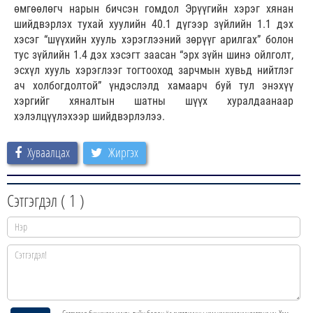
өмгөөлөгч нарын бичсэн гомдол Эрүүгийн хэрэг хянан
шийдвэрлэх тухай хуулийн 40.1 дүгээр зүйлийн 1.1 дэх
хэсэг “шүүхийн хууль хэрэглээний зөрүүг арилгах” болон
тус зүйлийн 1.4 дэх хэсэгт заасан “эрх зүйн шинэ ойлголт,
эсхүл хууль хэрэглээг тогтооход зарчмын хувьд нийтлэг
ач холбогдолтой” үндэслэлд хамаарч буй тул энэхүү
хэргийг хяналтын шатны шүүх хуралдаанаар
хэлэлцүүлэхээр шийдвэрлэлээ.
Хуваалцах
Жиргэх
Сэтгэгдэл (
1
)