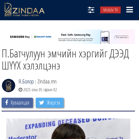
Mobile TV
НИЙТЛЭЛЧИД
ТВ8
П.Батчулуун эмчийн хэргийг ДЭЭД
ӨГЛӨӨНИЙ СОНИН
АУДИО ЗОХИОЛ
ШҮҮХ хэлэлцэнэ
ЗИНДАА СЭТГҮҮЛ
Я.Болор
Zindaa.mn
|
2025 оны 05 сарын 02
Хуваалцах
Жиргэх