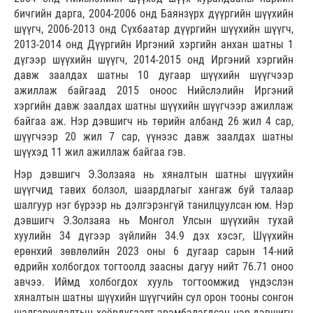
бичгийн дарга, 2004-2006 онд Баянзүрх дүүргийн шүүхийн
шүүгч, 2006-2013 онд Сүхбаатар дүүргийн шүүхийн шүүгч,
2013-2014 онд Дүүргийн Иргэний хэргийн анхан шатны 1
дүгээр шүүхийн шүүгч, 2014-2015 онд Иргэний хэргийн
давж заалдах шатны 10 дугаар шүүхийн шүүгчээр
ажиллаж байгаад 2015 оноос Нийслэлийн Иргэний
хэргийн давж заалдах шатны шүүхийн шүүгчээр ажиллаж
байгаа аж. Нэр дэвшигч нь төрийн албанд 26 жил 4 сар,
шүүгчээр 20 жил 7 сар, үүнээс давж заалдах шатны
шүүхэд 11 жил ажиллаж байгаа гэв.
Нэр дэвшигч Э.Золзаяа нь хяналтын шатны шүүхийн
шүүгчид тавих болзол, шаардлагыг хангаж буй талаар
шалгуур нэг бүрээр нь дэлгэрэнгүй танилцуулсан юм. Нэр
дэвшигч Э.Золзаяа нь Монгол Улсын шүүхийн тухай
хуулийн 34 дүгээр зүйлийн 34.9 дэх хэсэг, Шүүхийн
ерөнхий зөвлөлийн 2023 оны 6 дугаар сарын 14-ний
өдрийн холбогдох тогтоолд заасны дагуу нийт 76.71 оноо
авчээ. Иймд холбогдох хууль тогтоомжид үндэслэн
хяналтын шатны шүүхийн шүүгчийн сул орон тооны сонгон
шалгаруулалтын хоёрдугаарт эрэмбэлэгдсэн нэр дэвшигч