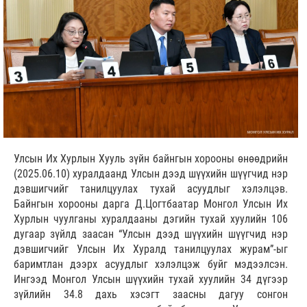
Улсын Их Хурлын Хууль зүйн байнгын хорооны өнөөдрийн
(2025.06.10) хуралдаанд Улсын дээд шүүхийн шүүгчид нэр
дэвшигчийг танилцуулах тухай асуудлыг хэлэлцэв.
Байнгын хорооны дарга Д.Цогтбаатар Монгол Улсын Их
Хурлын чуулганы хуралдааны дэгийн тухай хуулийн 106
дугаар зүйлд заасан “Улсын дээд шүүхийн шүүгчид нэр
дэвшигчийг Улсын Их Хуралд танилцуулах журам”-ыг
баримтлан дээрх асуудлыг хэлэлцэж буйг мэдээлсэн.
Ингээд Монгол Улсын шүүхийн тухай хуулийн 34 дүгээр
зүйлийн 34.8 дахь хэсэгт заасны дагуу сонгон