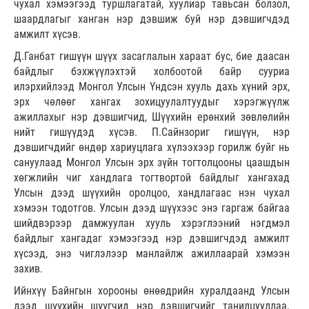
чухал хэмээгээд туршлагатай, хуулиар тавьсан болзол,
шаардлагыг ханган нэр дэвшиж буй нэр дэвшигчдэд
амжилт хүсэв.
Д.Ганбат гишүүн шүүх засаглалын хараат бус, бие даасан
байдлыг бэхжүүлэхтэй холбоотой байр сууриа
илэрхийлээд Монгол Улсын Үндсэн хууль дахь хүний эрх,
эрх чөлөөг хангах зохицуулалтуудыг хэрэгжүүлж
ажиллахыг нэр дэвшигчид, Шүүхийн ерөнхий зөвлөлийн
нийт гишүүдэд хүсэв. П.Сайнзориг гишүүн, нэр
дэвшигчдийг өндөр хариуцлага хүлээхээр горилж буйг нь
сануулаад Монгол Улсын эрх зүйн тогтолцооны цаашдын
хөгжлийн чиг хандлага тогтвортой байдлыг хангахад
Улсын дээд шүүхийн оролцоо, хандлагаас нэн чухал
хэмээн тодотгов. Улсын дээд шүүхээс энэ гаргаж байгаа
шийдвэрээр дамжуулан хууль хэрэглээний нэгдмэл
байдлыг хангадаг хэмээгээд нэр дэвшигчдэд амжилт
хүсээд, энэ чиглэлээр манлайлж ажиллаарай хэмээн
захив.
Ийнхүү Байнгын хорооны өнөөдрийн хуралдаанд Улсын
дээд шүүхийн шүүгчид нэр дэвшигчийг танилцууллаа.