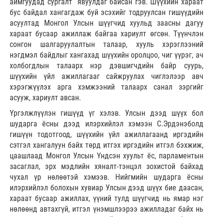
аймгуудад сургалт явуулдаг байсан гэв. Шүүхийн хараат
бус байдал хангагдаж буй эсэхийг тодруулсан гишүүдийн
асуултад Монгол Улсын шүүгчид хуульд заасны дагуу
хараат бусаар ажиллаж байгаа хариулт өгсөн. Түүнчлэн
сонгон шалгаруулалтын талаар, хууль хэрэглээний
нэгдмэл байдлыг хангахад шүүхийн оролцоо, чиг үүрэг, ач
холбогдлын талаарх нэр дэвшигчдийн байр суурь,
шүүхийн үйл ажиллагааг сайжруулах чиглэлээр авч
хэрэгжүүлэх арга хэмжээний талаарх санал зэргийг
асууж, хариулт авсан.
Үргэлжлүүлэн гишүүд үг хэлэв. Улсын дээд шүүх бол
шударга ёсны дээд илэрхийлэл хэмээн С.Эрдэнэболд
гишүүн тодотгоод, шүүхийн үйл ажиллагаанд иргэдийн
сэтгэл хангалуун байх төрд итгэх иргэдийн итгэл бэхжиж,
цаашлаад Монгол Улсын Үндсэн хуульт ёс, парламентын
засаглал, эрх мэдлийн хяналт-тэнцэл зохистой байхад
чухал үр нөлөөтэй хэмээв. Нийгмийн шударга ёсны
илэрхийлэл болохын хувиар Улсын дээд шүүх бие даасан,
хараат бусаар ажиллах, үүний тулд шүүгчид нь ямар нэг
нөлөөнд автахгүй, итгэл үнэмшлээрээ ажилладаг байх нь