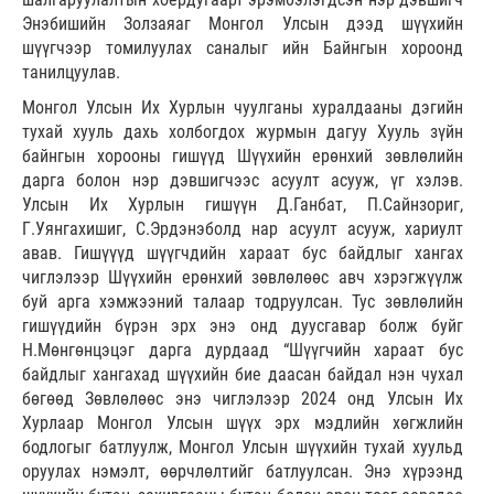
Энэбишийн Золзаяаг Монгол Улсын дээд шүүхийн
шүүгчээр томилуулах саналыг ийн Байнгын хороонд
танилцуулав.
Монгол Улсын Их Хурлын чуулганы хуралдааны дэгийн
тухай хууль дахь холбогдох журмын дагуу Хууль зүйн
байнгын хорооны гишүүд Шүүхийн ерөнхий зөвлөлийн
дарга болон нэр дэвшигчээс асуулт асууж, үг хэлэв.
Улсын Их Хурлын гишүүн Д.Ганбат, П.Сайнзориг,
Г.Уянгахишиг, С.Эрдэнэболд нар асуулт асууж, хариулт
авав. Гишүүүд шүүгчдийн хараат бус байдлыг хангах
чиглэлээр Шүүхийн ерөнхий зөвлөлөөс авч хэрэгжүүлж
буй арга хэмжээний талаар тодруулсан. Тус зөвлөлийн
гишүүдийн бүрэн эрх энэ онд дуусгавар болж буйг
Н.Мөнгөнцэцэг дарга дурдаад “Шүүгчийн хараат бус
байдлыг хангахад шүүхийн бие даасан байдал нэн чухал
бөгөөд Зөвлөлөөс энэ чиглэлээр 2024 онд Улсын Их
Хурлаар Монгол Улсын шүүх эрх мэдлийн хөгжлийн
бодлогыг батлуулж, Монгол Улсын шүүхийн тухай хуульд
оруулах нэмэлт, өөрчлөлтийг батлуулсан. Энэ хүрээнд