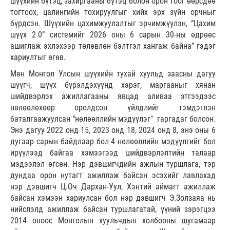
шүүхийн бүтэц, захиргааны бүтэц болон орон тоог өөрсдөө
тогтоох, цалингийн тохируулгыг хийх эрх зүйн орчныг
бүрдсэн. Шүүхийн цахимжуулалтыг эрчимжүүлэн, “Цахим
шүүх 2.0” системийг 2026 оны 6 сарын 30-ны өдрөөс
ашиглаж эхлэхээр төлөвлөн бэлтгэл хангаж байна” гэдэг
хариултыг өгөв.
Мөн Монгол Улсын шүүхийн тухай хуульд заасны дагуу
шүүгч, шүүх бүрэлдэхүүнд хэрэг, маргааныг хянан
шийдвэрлэх ажиллагааны явцад аливаа этгээдээс
нөлөөлөхөөр оролдсон үйлдлийг тэмдэглэн
баталгаажуулсан “нөлөөллийн мэдүүлэг" гаргадаг болсон.
Энэ дагуу 2022 онд 15, 2023 онд 18, 2024 онд 8, энэ оны 6
дугаар сарын байдлаар бол 4 нөлөөллийн мэдүүлгийг бол
ирүүлээд байгаа хэмээгээд шийдвэрлэлтийн талаар
мэдээлэл өгсөн. Нэр дэвшигчдийн ажлын туршлага, тэр
дундаа орон нутагт ажиллаж байсан эсэхийг лавлахад
нэр дэвшигч Ц.Оч Дархан-Уул, Хэнтий аймагт ажиллаж
байсан хэмээн хариулсан бол нэр дэвшигч Э.Золзаяа нь
нийслэлд ажиллаж байсан туршлагатай, үүний зэрэгцээ
2014 оноос Монголын хуульчдын холбооны шугамаар