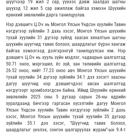
шүүгчээр 19 жил 2 cap, үүнээс давж заалдах шатны
шүүхэд 12 жил 5 сар ажиллаж байгаа хэмээн Шүүхийн
ерөнхий зөвлөлийн дарга танилцуулав.
Нэр дэвшигч Ц.Оч нь Монгол Улсын Үндсэн хуулийн Тавин
нэгдүгээр зүйлийн 3 дахь хэсэг, Монгол Улсын шүүхийн
тухай хуулийн 31 дүгээр зүйлд заасан хяналтын шатны
шүүхийн шүүгчид тавих болзол, шаардлагыг бүрэн хангаж
байгаа хэмээгээд дэлгэрэнгүй танилцуулсан юм. Нэр
дэвшигч Ц.Оч нь хууль зүйн мэдлэг, чадварын шалгалтад
50.71 оноо, мэргэшил, ёс зүй, зан төлөвийн шалгалтад
26.52 оноо, нийт 77.23 оноо авч Монгол Улсын шүүхийн
тухай хуулийн 34 дүгээр зүйлийн 34.1 дэх хэсэгт заасны
дагуу шүүгчид нэр дэвшигчдээс авсан шалгалтад
нэгдүгээрт эрэмбэлэгдсэн байна. Иймд Шүүхийн ерөнхий
зөвлөлийн 2025 оны 5 дугаар сарын 26-ны өдрийн
хуралдаанд бичгээр гаргасан хүсэлтийн дагуу Монгол
Улсын Үндсэн хуулийн Тавин нэгдүгээр зүйлийн 2 дахь
хэсэг, Монгол Улсын шүүхийн тухай хуулийн 35 дугаар
зүйлийн 35.1 дэх хэсэг, “Шүүгчид тавих болзол,
шаардлагыг үнэлэх, сонгон шалгаруулах журам”-ын 9.4-т