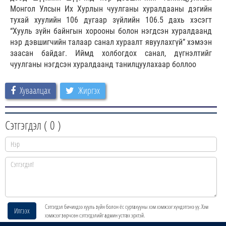
Монгол Улсын Их Хурлын чуулганы хуралдааны дэгийн
тухай хуулийн 106 дугаар зүйлийн 106.5 дахь хэсэгт
“Хууль зүйн байнгын хорооны болон нэгдсэн хуралдаанд
нэр дэвшигчийн талаар санал хураалт явуулахгүй” хэмээн
заасан байдаг. Иймд холбогдох санал, дүгнэлтийг
чуулганы нэгдсэн хуралдаанд танилцуулахаар боллоо
Хуваалцах
Жиргэх
Сэтгэгдэл (
0
)
Сэтгэгдэл бичихдээ хууль зүйн болон ёс суртахууны хэм хэмжээг хүндэтгэнэ үү. Хэм
Илгээх
хэмжээг зөрчсөн сэтгэгдэлийг админ устгах эрхтэй.