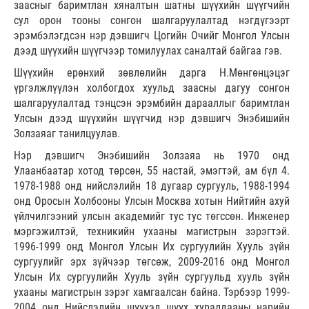
заасныг баримтлан хяналтын шатны шүүхийн шүүгчийн
сул орон тооны сонгон шалгаруулалтад нэгдүгээрт
эрэмбэлэгдсэн нэр дэвшигч Цогийн Очийг Монгол Улсын
дээд шүүхийн шүүгчээр томилуулах саналтай байгаа гэв.
Шүүхийн ерөнхий зөвлөлийн дарга Н.Мөнгөнцэцэг
үргэлжлүүлэн холбогдох хуульд заасны дагуу сонгон
шалгаруулалтад тэнцсэн эрэмбийн дарааллыг баримтлан
Улсын дээд шүүхийн шүүгчид нэр дэвшигч Энэбишийн
Золзаяаг танилцуулав.
Нэр дэвшигч Энэбишийн 3олзаяа нь 1970 онд
Улаанбаатар хотод төрсөн, 55 настай, эмэгтэй, ам бүл 4.
1978-1988 онд нийслэлийн 18 дугаар сургууль, 1988-1994
онд Оросын Холбооны Улсын Москва хотын Нийтийн ахуй
үйлчилгээний улсын академийг тус тус төгссөн. Инженер
мэргэжилтэй, техникийн ухааны магистрын зэрэгтэй.
1996-1999 онд Монгол Улсын Их сургуулийн Хууль зүйн
сургуулийг эрх зүйчээр төгсөж, 2009-2016 онд Монгол
Улсын Их сургуулийн Хууль зүйн сургуульд хууль зүйн
ухааны магистрын зэрэг хамгаалсан байна. Тэрбээр 1999-
2004 онд Нийслэлийн шүүхэд шүүх хуралдааны нарийн