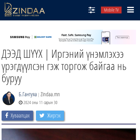
Mobile TV
НИЙТЛЭЛЧИД
ТВ8
ДЭЭД ШҮҮХ | Иргэний үнэмлэхээ
ӨГЛӨӨНИЙ СОНИН
АУДИО ЗОХИОЛ
үрэгдүүлсэн гэж торгож байгаа нь
ЗИНДАА СЭТГҮҮЛ
буруу
Б.Гантуяа
Zindaa.mn
|
2024 оны 11 сарын 30
Хуваалцах
Жиргэх