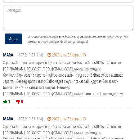
Сэтгэгдэл бичихдээ хууль зүйн болон ёс суртахууны хэм хэмжээг хүндэтгэнэ үү. Хэм
Илгээх
хэмжээг зөрчсөн сэтгэгдэлийг админ устгах эрхтэй.
MARA
(197.211.61.114)
2025 оны 03 сарын 13
Хэрэв та бөөрөө зарж, эрүүл мэндээ хамгаалах гэж байгаа бол ADITYA эмнэлэгтэй
[DR.PRADHAN.UROLOGIST.LT.COL@GMAIL.COM] хаягаар холбогдож
болно.\nЗаримдаа та хэрэгтэй зүйлээ олж авахын тулд өөрт байгаа зүйлээ ашиглах
хэрэгтэй бөгөөд эрүүл хэвээр байж чадна гэдгийг санаарай. Ядуурал бол зовлон
боловч мөнгө нь хамгаалалт болдог. Өнөөдөр
[DR.PRADHAN.UROLOGIST.LT.COL@GMAIL.COM] хаягаар эмнэлэгтэй холбогдоно уу.
1
|
0
MARA
(197.211.61.114)
2025 оны 03 сарын 13
Хэрэв та бөөрөө зарж, эрүүл мэндээ хамгаалах гэж байгаа бол ADITYA эмнэлэгтэй
[DR.PRADHAN.UROLOGIST.LT.COL@GMAIL.COM] хаягаар холбогдож
болно.\nЗаримдаа та хэрэгтэй зүйлээ олж авахын тулд өөрт байгаа зүйлээ ашиглах