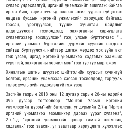
хүлээх үндэслэлгүй, иргэний үнэмлэхийг ашиглаж байгаа
иргэн биш, харин хуульд заасан ажил үүргээ гүйцэтгэх
явцдаа бусдын иргэний үнэмлэхийг хариуцаж байгаад
гээсэн, үрэгдүүлсэн, түүний хүчинтэй байдлыг
алдагдуулсан тохиолдолд захиргааны хариуцлага
хүлээлгэхээр зохицуулсан” гэж, улсын бүртгэгчээс “...
иргэний үнэмлэх бүртгэлийн дүрмийг хуулийн нэгдсэн
сайтад бүртгүүлсэн, нийтээр дагаж мөрдөх эрх зүйн акт
гэж үзсэн, иргэд иргэний үнэмлэхээ хадгалах эзэмших
үүрэгтэй, захиргааны зөрчил мөн” гэж тус тус маргажээ.
Хяналтын шатны шүүхээс шийтгэлийн хуудсыг хүчингүй
болгож, иргэний үнэмлэхээ хаясан тохиолдолд торгууль
төлөх хууль зүйн үндэслэлгүй гэж үзэв.
Засгийн газрын 2018 оны 12 дугаар сарын 26-ны өдрийн
396 дугаар тогтоолоор “Монгол Улсын иргэний
үнэмлэхийн дүрэм”-ийг баталсан, уг дүрмийн 2.7-д “Иргэн
иргэний үнэмлэхээ эзэмшихэд дараах үүрэг хүлээнэ”,
2.7.1-д “иргэний үнэмлэхийг цэвэр гамтай эзэмших,
хадгалах” гэж заасан, уг заалтаар хариуцлага хүлээлгэх