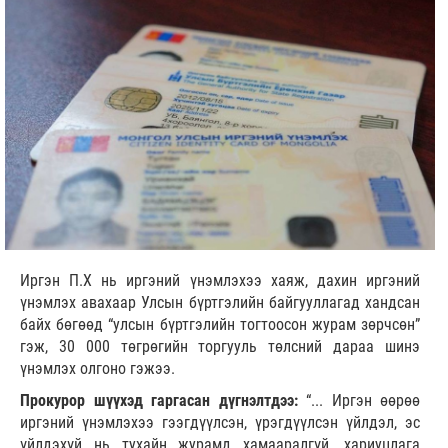
Иргэн П.Х нь иргэний үнэмлэхээ хаяж, дахин иргэний
үнэмлэх авахаар Улсын бүртгэлийн байгууллагад хандсан
байх бөгөөд “улсын бүртгэлийн тогтоосон журам зөрчсөн”
гэж, 30 000 төгрөгийн торгууль төлсний дараа шинэ
үнэмлэх олгоно гэжээ.
Прокурор шүүхэд гаргасан дүгнэлтдээ:
“... Иргэн өөрөө
иргэний үнэмлэхээ гээгдүүлсэн, үрэгдүүлсэн үйлдэл, эс
үйлдэхүй нь тухайн журамд хамааралгүй, хариуцлага