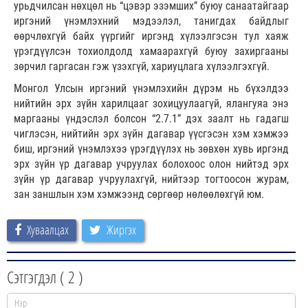
урьдчилсан нөхцөл нь “цэвэр эзэмших” буюу санаатайгаар
иргэний үнэмлэхний мэдээлэл, танигдах байдлыг
өөрчлөхгүй байх үүргийг иргэнд хүлээлгэсэн тул хаяж
үрэгдүүлсэн тохиолдолд хамаарахгүй буюу захиргааны
зөрчил гаргасан гэж үзэхгүй, хариуцлага хүлээлгэхгүй.
Монгол Улсын иргэний үнэмлэхийн дүрэм нь бүхэлдээ
нийтийн эрх зүйн харилцааг зохицуулаагүй, ялангуяа энэ
маргааны үндэслэл болсон “2.7.1” дэх заалт нь гадагш
чиглэсэн, нийтийн эрх зүйн дагавар үүсгэсэн хэм хэмжээ
биш, иргэний үнэмлэхээ үрэгдүүлэх нь зөвхөн хувь иргэнд
эрх зүйн үр дагавар учруулах болохоос олон нийтэд эрх
зүйн үр дагавар учруулахгүй, нийтээр тогтоосон журам,
зан заншлын хэм хэмжээнд сөргөөр нөлөөлөхгүй юм.
Хуваалцах
Жиргэх
Сэтгэгдэл (
2
)