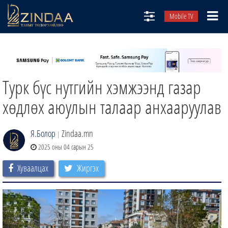
Mobile TV
НИЙТЛЭЛЧИД
ТВ8
Турк бүс нутгийн хэмжээнд газар
ӨГЛӨӨНИЙ СОНИН
АУДИО ЗОХИОЛ
хөдлөх аюулын талаар анхааруулав
ЗИНДАА СЭТГҮҮЛ
Я.Болор
Zindaa.mn
|
2025 оны 04 сарын 25
Хуваалцах
Жиргэх