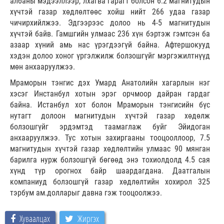
албаны мэдээллээр, лхагва гарагт болсон 6.2 магнитудын
хүчтэй газар хөдлөлтөөс хойш нийт 266 удаа газар
чичирхийлжээ. Эдгээрээс долоо нь 4-5 магнитудын
хүчтэй байв. Гамшгийн улмаас 236 хүн бэртэж гэмтсэн ба
азаар хүний амь нас үрэгдээгүй байна. Афтершокууд
хэдэн долоо хоног үргэлжилж болзошгүйг мэргэжилтнүүд
мөн анхааруулжээ.
Мраморын тэнгис дэх Умард Анатолийн хагарлын нэг
хэсэг Инстанбул хотын эрэг орчмоор дайран гардаг
байна. Истанбул хот болон Мраморын тэнгисийн бүс
нутагт долоон магнитудын хүчтэй газар хөдөлж
болзошгүйг эрдэмтэд таамаглаж буйг Эйидоган
анхааруулжээ. Тус хотын захиргааны тооцооллоор, 7.5
магнитудын хүчтэй газар хөдлөлтийн улмаас 90 мянган
барилга нурж болзошгүй бөгөөд энэ тохиолдолд 4.5 сая
хүнд түр орогнох байр шаардагдана. Даатгалын
компаниуд болзошгүй газар хөдлөлтийн хохирол 325
тэрбум ам.долларыг давна гэж тооцоолжээ.
Хуваалцах
Жиргэх