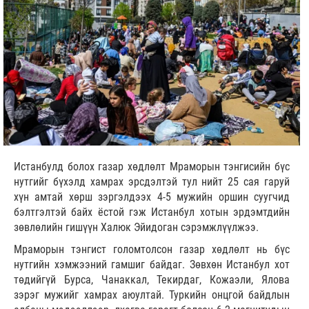
Истанбулд болох газар хөдлөлт Мраморын тэнгисийн бүс
нутгийг бүхэлд хамрах эрсдэлтэй тул нийт 25 сая гаруй
хүн амтай хөрш зэргэлдээх 4-5 мужийн оршин суугчид
бэлтгэлтэй байх ёстой гэж Истанбул хотын эрдэмтдийн
зөвлөлийн гишүүн Халюк Эйидоган сэрэмжлүүлжээ.
Мраморын тэнгист голомтолсон газар хөдлөлт нь бүс
нутгийн хэмжээний гамшиг байдаг. Зөвхөн Истанбул хот
төдийгүй Бурса, Чанаккал, Текирдаг, Кожаэли, Ялова
зэрэг мужийг хамрах аюултай. Туркийн онцгой байдлын