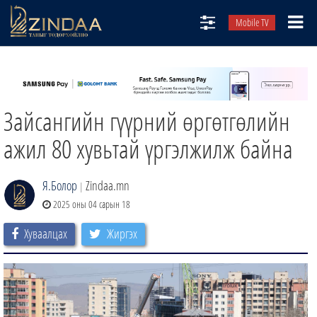
Mobile TV
НИЙТЛЭЛЧИД
ТВ8
Зайсангийн гүүрний өргөтгөлийн
ӨГЛӨӨНИЙ СОНИН
АУДИО ЗОХИОЛ
ажил 80 хувьтай үргэлжилж байна
ЗИНДАА СЭТГҮҮЛ
Я.Болор
Zindaa.mn
|
2025 оны 04 сарын 18
Хуваалцах
Жиргэх