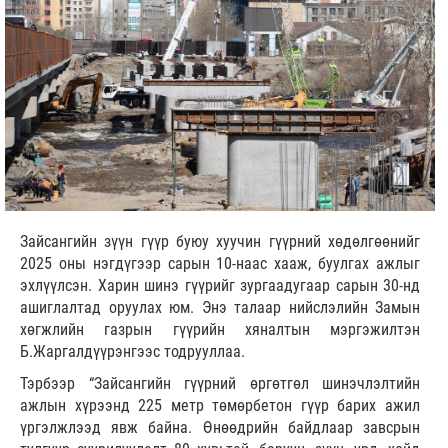
Зайсангийн зүүн гүүр буюу хуучин гүүрний хөдөлгөөнийг
2025 оны нэгдүгээр сарын 10-наас хааж, буулгах ажлыг
эхлүүлсэн. Харин шинэ гүүрийг зургаадугаар сарын 30-нд
ашиглалтад оруулах юм. Энэ талаар нийслэлийн Замын
хөгжлийн газрын гүүрийн хяналтын мэргэжилтэн
Б.Жаргалдүүрэнгээс тодрууллаа.
Тэрбээр “Зайсангийн гүүрний өргөтгөл шинэчлэлтийн
ажлын хүрээнд 225 метр төмөрбетон гүүр барих ажил
үргэлжлээд явж байна. Өнөөдрийн байдлаар завсрын