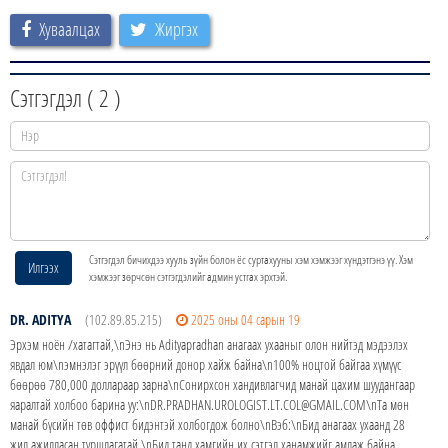
Хуваалцах
Жиргэх
Сэтгэгдэл (
2
)
Сэтгэгдэл бичихдээ хууль зүйн болон ёс суртахууны хэм хэмжээг хүндэтгэнэ үү. Хэм
Илгээх
хэмжээг зөрчсөн сэтгэгдэлийг админ устгах эрхтэй.
DR. ADITYA
(102.89.85.215)
2025 оны 04 сарын 19
Эрхэм ноён /хатагтай,\nЭнэ нь Adityapradhan анагаах ухааныг олон нийтэд мэдээлэх
явдал юм\nэмнэлэг эрүүл бөөрний донор хайж байна\n100% ноцтой байгаа хүмүүс
бөөрөө 780,000 доллараар зарна\nСонирхсон хандивлагчид манай цахим шуудангаар
яаралтай холбоо барина уу:\nDR.PRADHAN.UROLOGIST.LT.COL@GMAIL.COM\nТа мөн
манай бүсийн төв оффист бидэнтэй холбогдож болно\nВэб:\nБид анагаах ухаанд 28
жил ажилласан туршлагатай.\nБид танд хамгийн их сэтгэл ханамжийг амлаж байна,