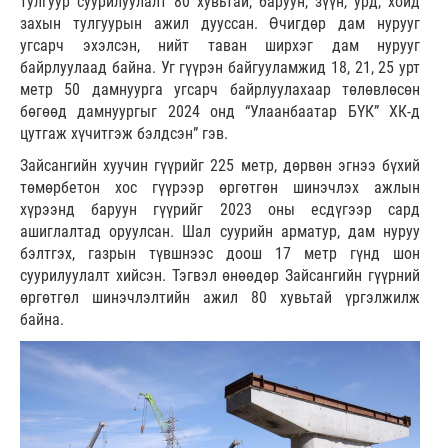
тулгуур суурилуулалт 80 хувьтай, баруун, зүүн, урд, хойд
захын тулгуурын ажил дууссан. Өчигдөр дам нурууг
угсарч эхэлсэн, нийт таван ширхэг дам нурууг
байрлуулаад байна. Уг гүүрэн байгууламжид 18, 21, 25 урт
метр 50 дамнуурга угсарч байрлуулахаар төлөвлөсөн
бөгөөд дамнуургыг 2024 онд “Улаанбаатар БҮК” ХК-д
цутгаж хүчитгэж бэлдсэн” гэв.
Зайсангийн хуучин гүүрийг 225 метр, дөрвөн эгнээ бүхий
төмөрбетон хос гүүрээр өргөтгөн шинэчлэх ажлын
хүрээнд баруун гүүрийг 2023 оны есдүгээр сард
ашиглалтад оруулсан. Шал суурийн арматур, дам нуруу
бэлтгэх, газрын түвшнээс доош 17 метр гүнд шон
суурилуулалт хийсэн. Тэгвэл өнөөдөр Зайсангийн гүүрний
өргөтгөл шинэчлэлтийн ажил 80 хувьтай үргэлжилж
байна.