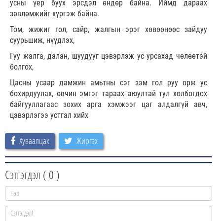
усны үер буух эрсдэл өндөр байна. Иймд дараах
зөвлөмжийг хүргэж байна.
Том, жижиг гол, сайр, жалгын эрэг хөвөөнөөс зайдуу
суурьшиж, нүүдлэх,
Гуу жалга, далан, шуудууг цэвэрлэж ус урсахад чөлөөтэй
болгох,
Цасны усаар дамжин амьтны сэг зэм гол руу орж ус
бохирдуулах, өвчин эмгэг тараах аюултай тул холбогдох
байгууллагаас зохих арга хэмжээг цаг алдалгүй авч,
цэвэрлэгээ устгал хийх
Хуваалцах
Жиргэх
Сэтгэгдэл (
0
)