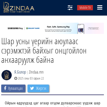
Mobile TV
НИЙТЛЭЛЧИД
ТВ8
Шар усны үерийн аюулаас
ӨГЛӨӨНИЙ СОНИН
АУДИО ЗОХИОЛ
сэрэмжтэй байхыг онцгойлон
ЗИНДАА СЭТГҮҮЛ
анхааруулж байна
Я.Болор
Zindaa.mn
|
2025 оны 03 сарын 22
Хуваалцах
Жиргэх
Ойрын өдрүүдэд цаг агаар огцом дулаарснаас үүдэж шар