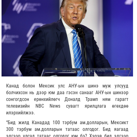
Канад болон Мексик улс АНУ-ын шинэ муж улсууд
болчихсон нь дээр юм даа гэсэн санааг АНУ-ын шинээр
сонгогдсон ерөнхийлөгч Доналд Трамп ням гарагт
телевизийн NBC News сувагт ярилцлага өгөхдөө
илэрхийлжээ.
“Бид жилд Канадад 100 тэрбум ам.долларын, Мексикт
300 тэрбум ам.долларын татаас олгодог. Бид яагаад
эдгээр улсад татаас олгодог юм бэ? Хэрэв бид эдгээр