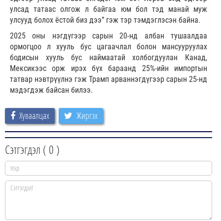
улсад татаас олгож л байгаа юм бол тэд манай муж
улсууд болох ёстой биз дээ” гэж тэр тэмдэглэсэн байна.
2025 оны нэгдүгээр сарын 20-нд албан тушаалдаа
ормогцоо л хууль бус цагаачлал болон мансууруулах
бодисын хууль бус наймаатай холбогдуулан Канад,
Мексикээс орж ирэх бүх бараанд 25%-ийн импортын
татвар нэвтрүүлнэ гэж Трамп арваннэгдүгээр сарын 25-нд
мэдэгдэж байсан билээ.
Хуваалцах
Жиргэх
Сэтгэгдэл (
0
)