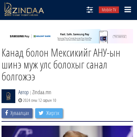
Mobile TV
НИЙТЛЭЛЧИД
ТВ8
Канад болон Мексикийг АНУ-ын
ӨГЛӨӨНИЙ СОНИН
АУДИО ЗОХИОЛ
шинэ муж улс болохыг санал
ЗИНДАА СЭТГҮҮЛ
болгожээ
Автор
Zindaa.mn
|
2024 оны 12 сарын 10
Хуваалцах
Жиргэх