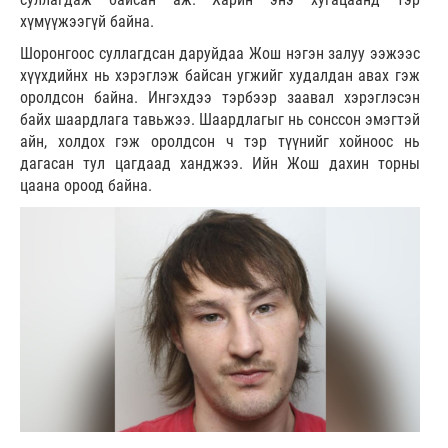
хүмүүжээгүй байна.
Шоронгоос суллагдсан даруйдаа Жош нэгэн залуу ээжээс
хүүхдийнх нь хэрэглэж байсан угжийг худалдан авах гэж
оролдсон байна. Ингэхдээ тэрбээр заавал хэрэглэсэн
байх шаардлага тавьжээ. Шаардлагыг нь сонссон эмэгтэй
айн, холдох гэж оролдсон ч тэр түүнийг хойноос нь
дагасан тул цагдаад ханджээ. Ийн Жош дахин торны
цаана ороод байна.