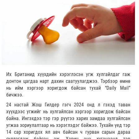
Их Британид хүүхдийн хэрэглэсэн угж хулгайлдаг гаж
донтон цагдаа нарт дахин саатуулагджээ. Тэрбээр өмнө
нь ийм хэргээр хоригдож байсан тухай “Daily Mail”
бичжээ.
24 настай Жош Гилдер гэгч 2024 онд л гэхэд таван
хүүхдээс угжийг нь хулгайлсан хэргээр хоригдож байсан
байна. Ингэхдээ тэр гэр рүүгээ харих замдаа хулгайлсан
угжаа зориулалтаар нь хэрэглэдэг байжээ. Тухайн үед тэр
14 сар хоригдох ял авч байсан ч гурван сарын дараа
суллагдаж байсан аж. Харин энэ хугацаанд тэр