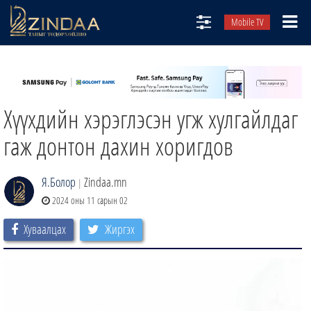
Mobile TV
НИЙТЛЭЛЧИД
ТВ8
Хүүхдийн хэрэглэсэн угж хулгайлдаг
ӨГЛӨӨНИЙ СОНИН
АУДИО ЗОХИОЛ
гаж донтон дахин хоригдов
ЗИНДАА СЭТГҮҮЛ
Я.Болор
Zindaa.mn
|
2024 оны 11 сарын 02
Хуваалцах
Жиргэх