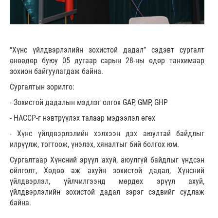
“Хүнс үйлдвэрлэлийн зохистой дадал” сэдэвт сургалт
өнөөдөр буюу 05 дугаар сарын 28-ны өдөр танхимаар
зохион байгуулагдаж байна.
Сургалтын зорилго:
- Зохистой дадалын мэдлэг олгох GAP, GMP, GHP
- HACCP-г нэвтрүүлэх талаар мэдээлэл өгөх
- Хүнс үйлдвэрлэлийн хэлхээн дэх аюултай байдлыг
илрүүлж, тогтоож, үнэлэх, хяналтыг бий болгох юм.
Сургалтаар Хүнсний эрүүл ахуй, аюулгүй байдлыг үндсэн
ойлголт, Хөдөө аж ахуйн зохистой дадал, Хүнсний
үйлдвэрлэл, үйлчилгээнд мөрдөх эрүүл ахуй,
үйлдвэрлэлийн зохистой дадал зэрэг сэдвийг судлаж
байна.