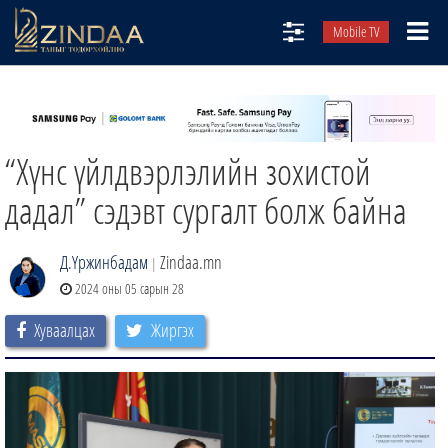
Mobile TV
НИЙТЛЭЛЧИД
ТВ8
“Хүнс үйлдвэрлэлийн зохистой
ӨГЛӨӨНИЙ СОНИН
АУДИО ЗОХИОЛ
дадал” сэдэвт сургалт болж байна
ЗИНДАА СЭТГҮҮЛ
Д.Үржинбадам
Zindaa.mn
|
2024 оны 05 сарын 28
Хуваалцах
Жиргэх