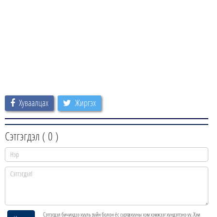
Хуваалцах
Жиргэх
Сэтгэгдэл (
0
)
Сэтгэгдэл бичихдээ хууль зүйн болон ёс суртахууны хэм хэмжээг хүндэтгэнэ үү. Хэм