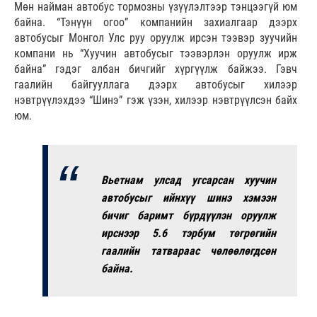
Мөн найман автобус тормозны үзүүлэлтээр тэнцээгүй юм
байна. “Тэнүүн огоо” компанийн захиалгаар дээрх
автобусыг Монгол Улс руу оруулж ирсэн тээвэр зуучийн
компани нь “Хуучин автобусыг тээвэрлэн оруулж ирж
байна” гэдэг албан бичгийг хүргүүлж байжээ. Гэвч
гаалийн байгууллага дээрх автобусыг хилээр
нэвтрүүлэхдээ “Шинэ” гэж үзэн, хилээр нэвтрүүлсэн байх
юм.
Вьетнам улсад угсарсан хуучин
автобусыг ийнхүү шинэ хэмээн
бичиг баримт бүрдүүлэн оруулж
ирснээр 5.6 тэрбум төгрөгийн
гаалийн татвараас чөлөөлөгдсөн
байна.