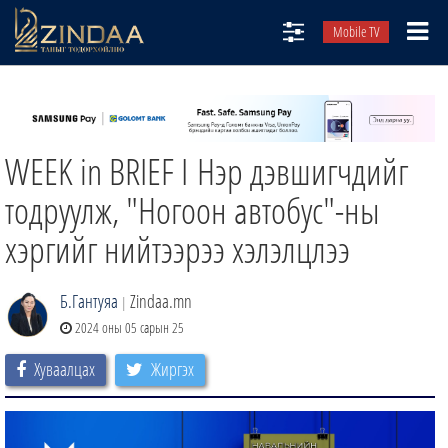
Mobile TV
НИЙТЛЭЛЧИД
ТВ8
WEEK in BRIEF I Нэр дэвшигчдийг
ӨГЛӨӨНИЙ СОНИН
АУДИО ЗОХИОЛ
тодруулж, "Ногоон автобус"-ны
ЗИНДАА СЭТГҮҮЛ
хэргийг нийтээрээ хэлэлцлээ
Б.Гантуяа
Zindaa.mn
|
2024 оны 05 сарын 25
Хуваалцах
Жиргэх