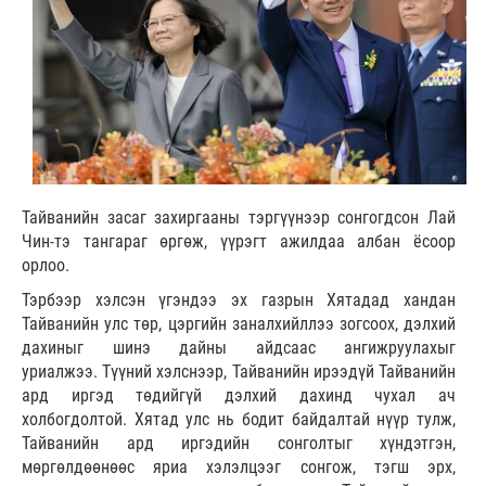
Тайванийн засаг захиргааны тэргүүнээр сонгогдсон Лай
Чин-тэ тангараг өргөж, үүрэгт ажилдаа албан ёсоор
орлоо.
Тэрбээр хэлсэн үгэндээ эх газрын Хятадад хандан
Тайванийн улс төр, цэргийн заналхийллээ зогсоох, дэлхий
дахиныг шинэ дайны айдсаас ангижруулахыг
уриалжээ. Түүний хэлснээр, Тайванийн ирээдүй Тайванийн
ард иргэд төдийгүй дэлхий дахинд чухал ач
холбогдолтой. Хятад улс нь бодит байдалтай нүүр тулж,
Тайванийн ард иргэдийн сонголтыг хүндэтгэн,
мөргөлдөөнөөс яриа хэлэлцээг сонгож, тэгш эрх,