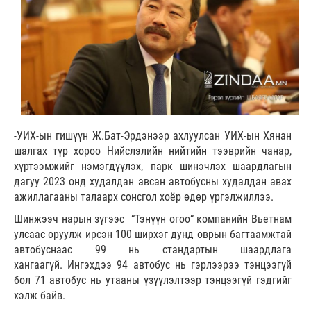
-УИХ-ын гишүүн Ж.Бат-Эрдэнээр ахлуулсан УИХ-ын Хянан
шалгах түр хороо Нийслэлийн нийтийн тээврийн чанар,
хүртээмжийг нэмэгдүүлэх, парк шинэчлэх шаардлагын
дагуу 2023 онд худалдан авсан автобусны худалдан авах
ажиллагааны талаарх сонсгол хоёр өдөр үргэлжиллээ.
Шинжээч нарын зүгээс “Тэнүүн огоо” компанийн Вьетнам
улсаас оруулж ирсэн 100 ширхэг дунд оврын багтаамжтай
автобуснаас 99 нь стандартын шаардлага
хангаагүй. Ингэхдээ 94 автобус нь гэрлээрээ тэнцээгүй
бол 71 автобус нь утааны үзүүлэлтээр тэнцээгүй гэдгийг
хэлж байв.