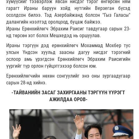
хүмүүсийг тээвэрлэж явсан нисдэг тэрэг өнгөрсөн ням
гарагт Ираны баруун хойд нутгийн Верзеган бүсэд
осолдсон билээ. Тэд Азербайжанд болсон "Гыз Галасы"
далангийн нээлтэд оролцоод, буцаж байжээ.
Ираны Ерөнхийлөгч Эбрахим Раисиг тавдугаар сарын 23-
нд төрсөн хот болох Мешхедэд нь оршуулав.
Ираны тэргүүн дэд ерөнхийлөгч Мохаммад Мохбер тус
улсын Үндсэн хуульд заасны дагуу нисдэг тэрэгний
ослоор амь үрэгдсэн Ерөнхийлөгч Эбрахим Раисигийн
үүргийг түр орлон гүйцэтгэхээр болсон юм.
Ерөнхийлөгчийн нөхөн сонгуулийг энэ оны зургаадугаар
сарын 28-нд хийнэ.
-ТАЙВАНИЙН ЗАСАГ ЗАХИРГААНЫ ТЭРГҮҮН ҮҮРЭГТ
АЖИЛДАА ОРОВ-