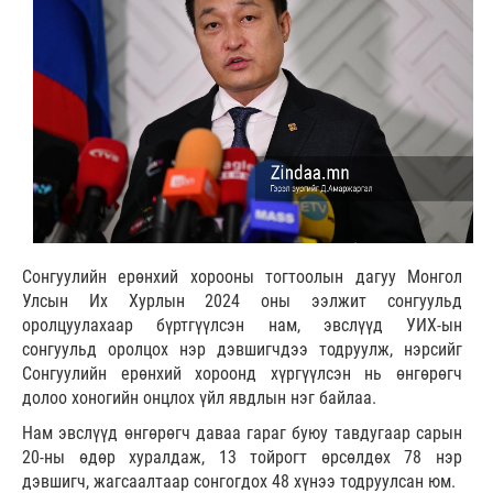
Сонгуулийн ерөнхий хорооны тогтоолын дагуу Монгол
Улсын Их Хурлын 2024 оны ээлжит сонгуульд
оролцуулахаар бүртгүүлсэн нам, эвслүүд УИХ-ын
сонгуульд оролцох нэр дэвшигчдээ тодруулж, нэрсийг
Сонгуулийн ерөнхий хороонд хүргүүлсэн нь өнгөрөгч
долоо хоногийн онцлох үйл явдлын нэг байлаа.
Нам эвслүүд өнгөрөгч даваа гараг буюу тавдугаар сарын
20-ны өдөр хуралдаж, 13 тойрогт өрсөлдөх 78 нэр
дэвшигч, жагсаалтаар сонгогдох 48 хүнээ тодруулсан юм.