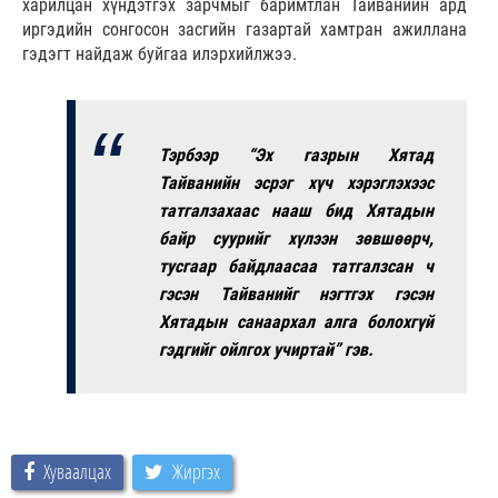
харилцан хүндэтгэх зарчмыг баримтлан Тайванийн ард
иргэдийн сонгосон засгийн газартай хамтран ажиллана
гэдэгт найдаж буйгаа илэрхийлжээ.
Тэрбээр “Эх газрын Хятад
Тайванийн эсрэг хүч хэрэглэхээс
татгалзахаас нааш бид Хятадын
байр суурийг хүлээн зөвшөөрч,
тусгаар байдлаасаа татгалзсан ч
гэсэн Тайванийг нэгтгэх гэсэн
Хятадын санаархал алга болохгүй
гэдгийг ойлгох учиртай” гэв.
Хуваалцах
Жиргэх