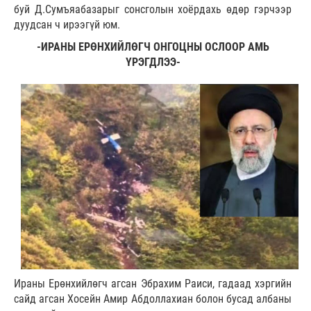
буй Д.Сумъяабазарыг сонсголын хоёрдахь өдөр гэрчээр
дуудсан ч ирээгүй юм.
-ИРАНЫ ЕРӨНХИЙЛӨГЧ ОНГОЦНЫ ОСЛООР АМЬ
ҮРЭГДЛЭЭ-
Ираны Ерөнхийлөгч агсан Эбрахим Раиси, гадаад хэргийн
сайд агсан Хосейн Амир Абдоллахиан болон бусад албаны