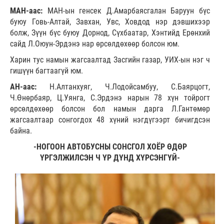
МАН-аас:
МАН-ын генсек Д.Амарбаясгалан Баруун бүс
буюу Говь-Алтай, Завхан, Увс, Ховдод нэр дэвшихээр
болж, Зүүн бүс буюу Дорнод, Сүхбаатар, Хэнтийд Ерөнхий
сайд Л.Оюун-Эрдэнэ нар өрсөлдөхөөр болсон юм.
Харин тус намын жагсаалтад Засгийн газар, УИХ-ын нэг ч
гишүүн багтаагүй юм.
АН-аас:
Н.Алтанхуяг, Ч.Лодойсамбуу, С.Баярцогт,
Ч.Өнөрбаяр, Ц.Уянга, С.Эрдэнэ нарын 78 хүн тойрогт
өрсөлдөхөөр болсон бол намын дарга Л.Гантөмөр
жагсаалтаар сонгогдох 48 хүний нэгдүгээрт бичигдсэн
байна.
-НОГООН АВТОБУСНЫ СОНСГОЛ ХОЁР ӨДӨР
ҮРГЭЛЖИЛСЭН Ч ҮР ДҮНД ХҮРСЭНГҮЙ-