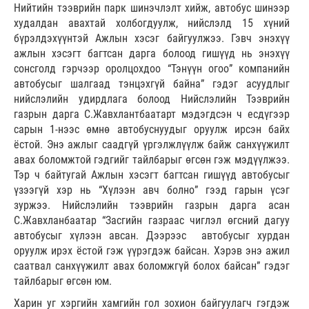
Нийтийн тээврийн парк шинэчлэлт хийж, автобус шинээр
худалдан авахтай холбогдуулж, нийслэлд 15 хүний
бүрэлдэхүүнтэй Ажлын хэсэг байгуулжээ. Гэвч энэхүү
ажлын хэсэгт багтсан дарга болоод гишүүд нь энэхүү
сонсголд гэрчээр оролцохдоо “Тэнүүн огоо” компанийн
автобусыг шалгаад тэнцэхгүй байна” гэдэг асуудлыг
нийслэлийн удирдлага болоод Нийслэлийн Тээврийн
газрын дарга С.Жавхлантбаатарт мэдэгдсэн ч есдүгээр
сарын 1-нээс өмнө автобуснуудыг оруулж ирсэн байх
ёстой. Энэ ажлыг саадгүй үргэлжлүүлж байж санхүүжилт
авах боломжтой гэдгийг тайлбарыг өгсөн гэж мэдүүлжээ.
Тэр ч байтугай Ажлын хэсэгт багтсан гишүүд автобусыг
үзээгүй хэр нь “Хүлээн авч болно” гээд гарын үсэг
зуржээ. Нийслэлийн тээврийн газрын дарга асан
С.Жавхланбаатар “Засгийн газраас чиглэл өгсний дагуу
автобусыг хүлээн авсан. Дээрээс автобусыг хурдан
оруулж ирэх ёстой гэж үүрэгдэж байсан. Хэрэв энэ ажил
саатвал санхүүжилт авах боломжгүй болох байсан” гэдэг
тайлбарыг өгсөн юм.
Харин уг хэргийн хамгийн гол зохион байгуулагч гэгдэж