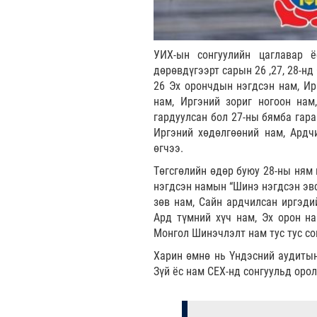
УИХ-ын сонгуулийн цаглавар 
дөрөвдүгээрт сарын 26 ,27, 28-н
26 Эх орончдын нэгдсэн нам, Ир
нам, Иргэний зориг ногоон нам
гардуулсан бол 27-ны бямба гар
Иргэний хөдөлгөөний нам, Ардч
өгчээ.
Төгсгөлийн өдөр буюу 28-ны ням
нэгдсэн намын “Шинэ нэгдсэн эвс
зөв нам, Сайн ардчилсан иргэди
Ард түмний хүч нам, Эх орон на
Монгол Шинэчлэлт нам тус тус с
Харин өмнө нь Үндэсний аудитын
Зүй ёс нам СЕХ-нд сонгуульд оро