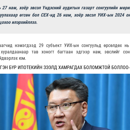
 27 нам, хоёр эвсэл Үндэсний аудитын газарт сонгуулийн мөри
уулахаар өгсөн бол СЕХ-нд 26 нам, хоёр эвсэл УИХ-ын 2024 о
цохоо илэрхийллээ.
аагчид нэмэгдээд 29 субъект УИХ-ын сонгуульд өрсөлдөх нь
хуралдаанаар тав хоногт багтаан эдгээр нам, эвслийг сон
ийдвэрлэх юм.
РГЭН БҮР ИПОТЕКИЙН ЗЭЭЛД ХАМРАГДАХ БОЛОМЖТОЙ БОЛЛОО-