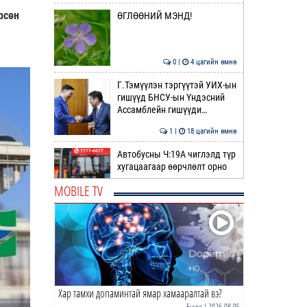
рсөн
ӨГЛӨӨНИЙ МЭНД!
0 |
4 цагийн өмнө
Г.Тэмүүлэн тэргүүтэй УИХ-ын
гишүүд БНСУ-ын Үндэсний
Ассамблейн гишүүди…
1 |
18 цагийн өмнө
Автобусны Ч:19А чиглэлд түр
хугацаагаар өөрчлөлт орно
MOBILE TV
0 |
18 цагийн өмнө
С.Бямбацогт төрийг төлөөлөн
Сутай хайрхны тэнгэрийг
тахих төрийн тахил…
1 |
19 цагийн өмнө
Хар тамхи допаминтай ямар хамааралтай вэ?
Усны ослоос 154 иргэний амь
насыг авран хамгаалжээ
Бусад
| 2026-08-05