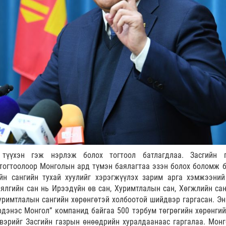
 түүхэн гэж нэрлэж болох тогтоол батлагдлаа. Засгийн 
тогтоолоор Монголын ард түмэн баялагтаа эзэн болох боломж 
йн сангийн тухай хуулийг хэрэгжүүлэх зарим арга хэмжээний
ялгийн сан нь Ирээдүйн өв сан, Хуримтлалын сан, Хөгжлийн сан
уримтлалын сангийн хөрөнгөтэй холбоотой шийдвэр гаргасан. Эн
рдэнэс Монгол” компанид байгаа 500 тэрбум төгрөгийн хөрөнгий
эрийг Засгийн газрын өнөөдрийн хуралдаанаас гаргалаа. Монг