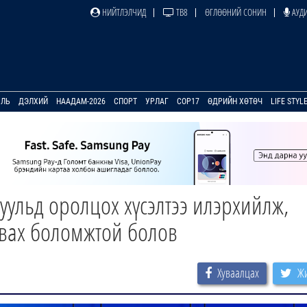
НИЙТЛЭЛЧИД
ТВ8
ӨГЛӨӨНИЙ СОНИН
АУДИ
УЛЬ
ДЭЛХИЙ
НААДАМ-2026
СПОРТ
УРЛАГ
COP17
ӨДРИЙН ХӨТӨЧ
LIFE STYL
гуульд оролцох хүсэлтээ илэрхийлж,
авах боломжтой болов
Хуваалцах
Жи