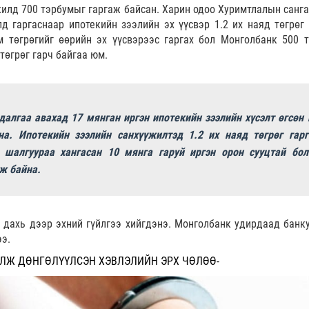
илд 700 тэрбумыг гаргаж байсан. Харин одоо Хуримтлалын санга
д гаргаснаар ипотекийн зээлийн эх үүсвэр 1.2 их наяд төгрөг 
 төгрөгийг өөрийн эх үүсвэрээс гаргах бол Монголбанк 500 т
төгрөг гарч байгаа юм.
далгаа авахад 17 мянган иргэн ипотекийн зээлийн хүсэлт өгсөн 
на. Ипотекийн зээлийн санхүүжилтэд 1.2 их наяд төгрөг гарг
 шалгуураа хангасан 10 мянга гаруй иргэн орон сууцтай бол
ж байна.
 дахь дээр эхний гүйлгээ хийгдэнэ. Монголбанк удирдаад банк
ээ.
ЛЖ ДӨНГӨЛҮҮЛСЭН ХЭВЛЭЛИЙН ЭРХ ЧӨЛӨӨ-