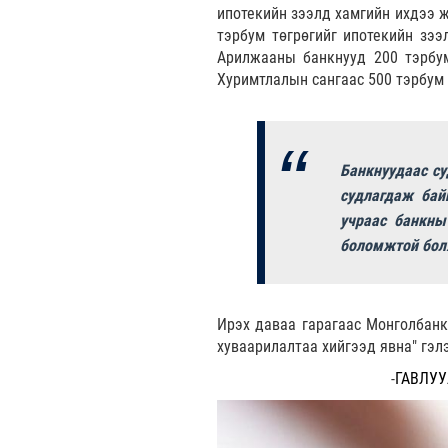
ипотекийн зээлд хамгийн ихдээ ж
тэрбум төгрөгийг ипотекийн зээл
Арилжааны банкнууд 200 тэрбум
Хуримтлалын сангаас 500 тэрбум 
Банкнуудаас су
судлагдаж бай
учраас банкны
боломжтой бол
Ирэх даваа гарагаас Монголбанк
хуваарилалтаа хийгээд явна" гэл
-
ГАВЛУУ