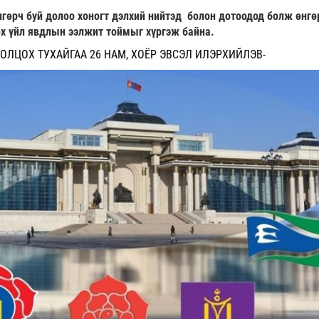
гөрч буй долоо хоногт дэлхий нийтэд болон дотоодод болж өнгө
х үйл явдлын ээлжит тоймыг хүргэж байна.
ОЛЦОХ ТУХАЙГАА 26 НАМ, ХОЁР ЭВСЭЛ ИЛЭРХИЙЛЭВ-