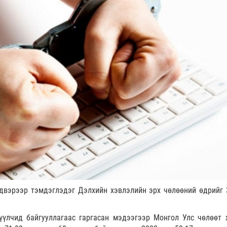
йдвэрээр тэмдэглэдэг Дэлхийн хэвлэлийн эрх чөлөөний өдрийг 
үүлчид байгууллагаас гаргасан мэдээгээр Монгол Улс чөлөөт 