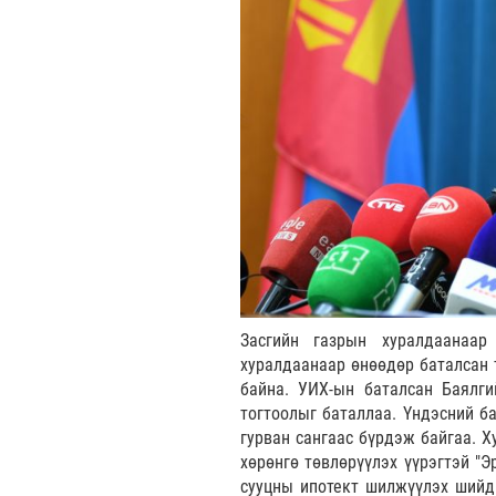
Засгийн газрын хуралдаанаар
хуралдаанаар өнөөдөр баталсан 
байна. УИХ-ын баталсан Баялги
тогтоолыг баталлаа. Үндэсний ба
гурван сангаас бүрдэж байгаа. Х
хөрөнгө төвлөрүүлэх үүрэгтэй "Э
сууцны ипотект шилжүүлэх шийдв