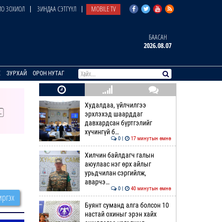
О ЗОХИОЛ
ЗИНДАА СЭТГҮҮЛ
MOBILE TV
БААСАН
2026.08.07
E
ЗУРХАЙ
ОРОН НУТАГ
Худалдаа, үйлчилгээ
эрхлэхэд шаарддаг
давхардсан бүртгэлийг
хүчингүй б…
0 |
17 минутын өмнө
Хилчин байлдагч галын
аюулаас нэг өрх айлыг
урьдчилан сэргийлж,
аварчэ…
0 |
40 минутын өмнө
ргэх
Буянт суманд алга болсон 10
настай охиныг эрэн хайх