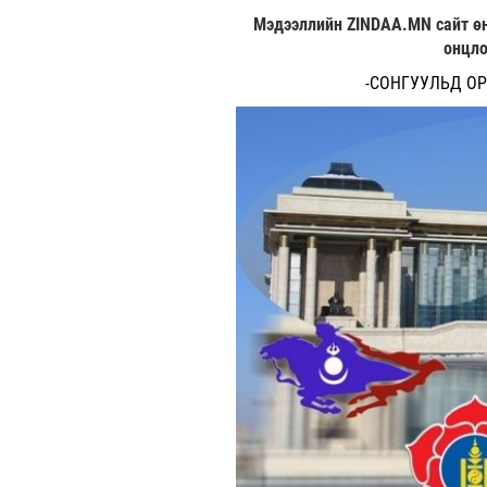
Мэдээллийн ZINDAA.MN сайт өн
онцло
-СОНГУУЛЬД ОР