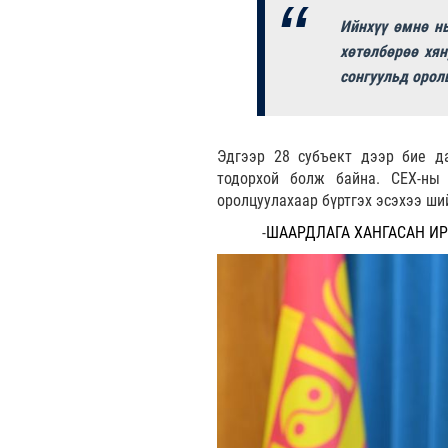
Ийнхүү өмнө нь
хөтөлбөрөө хян
сонгуульд орол
Эдгээр 28 субъект дээр бие д
тодорхой болж байна. СЕХ-ны 
оролцуулахаар бүртгэх эсэхээ ш
-
ШААРДЛАГА ХАНГАСАН И