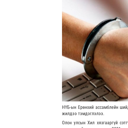
НҮБ-ын Ерөнхий ассамблейн ши
жилдээ тэмдэглэлээ.
Олон улсын Хил хязгааргүй сэтг