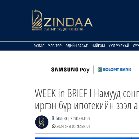
ЭХЛЭЛ
УЛС ТӨР
ЭДИЙН ЗАСАГ
НИЙГЭМ
УУЛ УУРХАЙ
ХУ
WEEK in BRIEF I Намууд сон
иргэн бүр ипотекийн зээл 
Я.Болор
Zindaa.mn
|
2024 оны 05 сарын 04