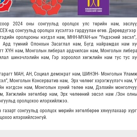
ёсоор 2024 оны сонгуульд оролцох улс төрийн нам, эвслү
д СЕХ-нд сонгуульд оролцох хүсэлтээ гардуулан өгөв. Дөрөвдүгээ
гэдийн оролцооны нэгдэл нам, МНН-МҮАН-ын “Үндэсний эвсэл”,
, Ард түмний Олонхын Засаглал нам, Бүгд найрамдах нам хү
агт ХҮН нам, Монголын либерал ардчилсан нам, Монголын либера
илал шинэчлэлийн нам, Гэр хороолол хөгжлийн нам тус тус хү
 гарагт МАН, АН, Социал демократ нам, ШИНЭН- Монголын Улам
эл”, Монголын Консерватив нам, Эрх чөлөөг хэрэгжүүлэгч нам, Ү
йн нэгдсэн нам, Монголын хүний төлөө нам, Дэлхийн монголчуу
м, Хөгжлийн хөтөлбөр нам, Эрх чөлөөний эвсэл нам /Зон олны
онгуульд оролцохоо илэрхийлжээ.
 газарт сонгуульд оролцох мөрийн хөтөлбөрөө хянуулахаар хүрг
лцохоо илэрхийлсэнгүй.