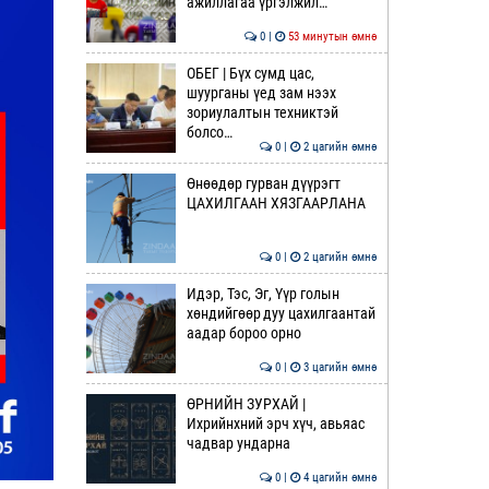
ажиллагаа үргэлжил…
0 |
53 минутын өмнө
ОБЕГ | Бүх сумд цас,
шуурганы үед зам нээх
зориулалтын техниктэй
болсо…
0 |
2 цагийн өмнө
Өнөөдөр гурван дүүрэгт
ЦАХИЛГААН ХЯЗГААРЛАНА
0 |
2 цагийн өмнө
Идэр, Тэс, Эг, Үүр голын
хөндийгөөр дуу цахилгаантай
аадар бороо орно
0 |
3 цагийн өмнө
ӨРНИЙН ЗУРХАЙ |
Ихрийнхний эрч хүч, авьяас
чадвар ундарна
0 |
4 цагийн өмнө