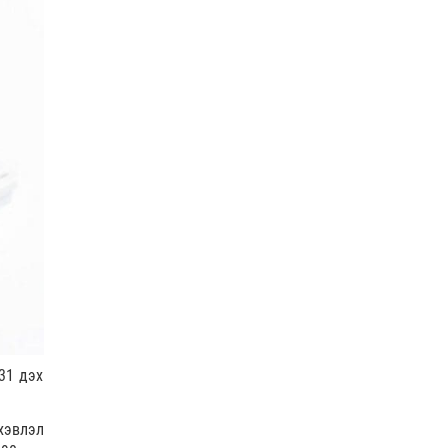
“Явуулын оффис” өнөөдөр
“Нарантуул” ОУХТ-д
ажиллана
0 |
2026-08-06
НИТХ дахь АН-ын бүлэг
хуралджээ
0 |
2026-08-06
Өнөөдөр гурван дүүрэгт
ЦАХИЛГААН ХЯЗГААРЛАНА
1 |
2026-08-06
НИТХ-ын төлөөлөгчид COP17
бага хурлын бэлтгэл ажлын
талаар мэдээлэл со…
31 дэх
0 |
2026-08-06
Өнөөдөр ихэнх нутгаар хална
хэвлэл