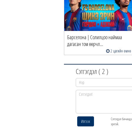
Барселона | Солилцоо наймаа
дагасан том өөрчл…
2 цагийн өмнө
Сэтгэгдэл (
2
)
Сэтгэгдэл бичихдэ
Илгээх
эрхтэй.