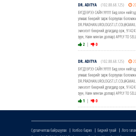
DR. ADITYA
(102.88.68.125)
2
БҮГДЭЭРЭЭ САЙН УУ!!!!! Бид олон нийтэд
улмаас бөөрийг зарж борлуулах боломжи
DR.PRADHAN.UROLOGIST.LT.COL@GMAIL.CO
эмнэлэгт бөөрний дутагдалд орж, 914
зуун, Наян мянган доллар) APPLY TO S
2
|
0
DR. ADITYA
(102.88.68.125)
2
БҮГДЭЭРЭЭ САЙН УУ!!!!! Бид олон нийтэд
улмаас бөөрийг зарж борлуулах боломжи
DR.PRADHAN.UROLOGIST.LT.COL@GMAIL.CO
эмнэлэгт бөөрний дутагдалд орж, 914
зуун, Наян мянган доллар) APPLY TO S
1
|
0
Сурталчилгаа байршуулах
Холбоо барих
Бидний тухай
Лого тата