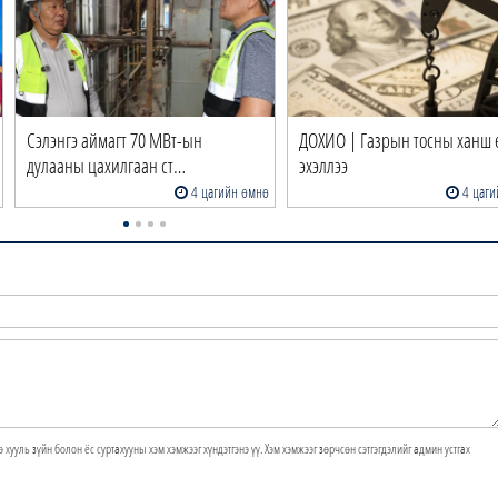
Сэлэнгэ аймагт 70 МВт-ын
ДОХИО | Газрын тосны ханш 
дулааны цахилгаан ст…
эхэллээ
4 цагийн өмнө
4 цаги
э хууль зүйн болон ёс суртахууны хэм хэмжээг хүндэтгэнэ үү. Хэм хэмжээг зөрчсөн сэтгэгдэлийг админ устгах