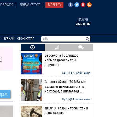
О ЗОХИОЛ
ЗИНДАА СЭТГҮҮЛ
MOBILE TV
БААСАН
2026.08.07
E
ЗУРХАЙ
ОРОН НУТАГ
Барселона | Солилцоо
наймаа дагасан том
өөрчлөлт
0 |
2 цагийн өмнө
Сэлэнгэ аймагт 70 МВт-ын
дулааны цахилгаан станц
ирэх сард ашиглалтад …
ргэх
0 |
4 цагийн өмнө
ДОХИО | Газрын тосны ханш
өсөж эхэллээ