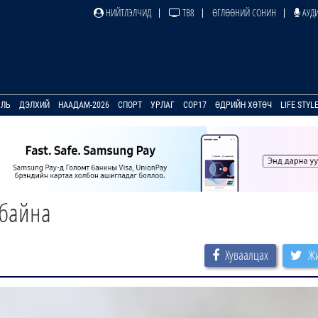
НИЙТЛЭЛЧИД
ТВ8
ӨГЛӨӨНИЙ СОНИН
АУДИ
УЛЬ
ДЭЛХИЙ
НААДАМ-2026
СПОРТ
УРЛАГ
COP17
ӨДРИЙН ХӨТӨЧ
LIFE STYL
 байна
Хуваалцах
Жи