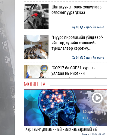
Шатахууныг олон хошуугаар
олгохыг үүрэгджээ
0 |
7 цагийн өмнө
“Нүүрс пиролизийн үйлдвэр”-
ийг төр, хувийн хэвшлийн
түншлэлээр хэрэгжү…
0 |
7 цагийн өмнө
"COP17 ба COP31 хурлын
уялдаа нь Риогийн
конвенцийн хэрэгжилтийг
MOBILE TV
ахиул…
0 |
7 цагийн өмнө
Монгол төрийн парадокс нь
шатахуун
0 |
8 цагийн өмнө
Хар тамхи допаминтай ямар хамааралтай вэ?
Б.Пүрэвдагва: Найман
салбарын 103 үйлчилгээний
Бусад
| 2026-08-05