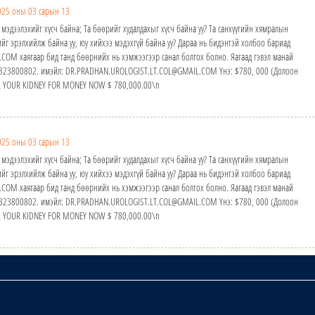
025 оны 03 сарын 13
 мэдээлэхийг хүсч байна; Та бөөрийг худалдахыг хүсч байна уу? Та санхүүгийн хямралын
йг эрэлхийлж байна уу, юу хийхээ мэдэхгүй байна уу? Дараа нь бидэнтэй холбоо бариад
M хаягаар бид танд бөөрнийх нь хэмжээгээр санал болгох болно. Яагаад гэвэл манай
24323800802. имэйл: DR.PRADHAN.UROLOGIST.LT.COL@GMAIL.COM Yнэ: $780, 000 (Долоон
ELL YOUR KIDNEY FOR MONEY NOW $ 780,000.00\n
025 оны 03 сарын 13
 мэдээлэхийг хүсч байна; Та бөөрийг худалдахыг хүсч байна уу? Та санхүүгийн хямралын
йг эрэлхийлж байна уу, юу хийхээ мэдэхгүй байна уу? Дараа нь бидэнтэй холбоо бариад
M хаягаар бид танд бөөрнийх нь хэмжээгээр санал болгох болно. Яагаад гэвэл манай
24323800802. имэйл: DR.PRADHAN.UROLOGIST.LT.COL@GMAIL.COM Yнэ: $780, 000 (Долоон
ELL YOUR KIDNEY FOR MONEY NOW $ 780,000.00\n
х