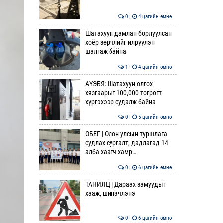
0 |
4 цагийн өмнө
Шатахуун дамлан борлуулсан
хоёр зөрчлийг илрүүлэн
шалгаж байна
1 |
4 цагийн өмнө
АҮЭБЯ: Шатахуун олгох
хязгаарыг 100,000 төгрөгт
хүргэхээр судалж байна
0 |
5 цагийн өмнө
ОБЕГ | Олон улсын туршлага
судлах сургалт, дадлагад 14
алба хаагч хамр…
0 |
6 цагийн өмнө
ТАНИЛЦ | Дараах замуудыг
хааж, шинэчлэнэ
0 |
6 цагийн өмнө