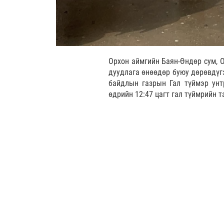
Орхон аймгийн Баян-Өндөр сум, О
дуудлага өнөөдөр буюу дөрөвдүгэ
байдлын газрын Гал түймэр унтр
өдрийн 12:47 цагт гал түймрийн 