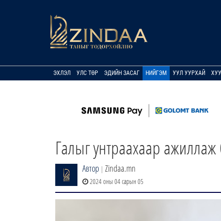
ЭХЛЭЛ
УЛС ТӨР
ЭДИЙН ЗАСАГ
НИЙГЭМ
УУЛ УУРХАЙ
ХУ
Галыг унтраахаар ажиллаж
Автор
Zindaa.mn
|
2024 оны 04 сарын 05