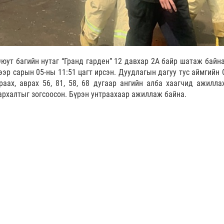
юут багийн нутаг “Гранд гарден” 12 давхар 2А байр шатаж байна
эр сарын 05-ны 11:51 цагт ирсэн. Дуудлагын дагуу тус аймгийн 
аах, аврах 56, 81, 58, 68 дугаар ангийн алба хаагчид ажилла
тархалтыг зогсоосон. Бүрэн унтраахаар ажиллаж байна.