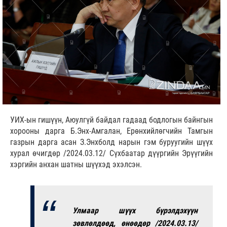
УИХ-ын гишүүн, Аюулгүй байдал гадаад бодлогын байнгын
хорооны дарга Б.Энх-Амгалан, Ерөнхийлөгчийн Тамгын
газрын дарга асан З.Энхболд нарын гэм буруугийн шүүх
хурал өчигдөр /2024.03.12/ Сүхбаатар дүүргийн Эрүүгийн
хэргийн анхан шатны шүүхэд эхэлсэн.
Улмаар шүүх бүрэлдэхүүн
зөвлөлдөөд, өнөөдөр /2024.03.13/