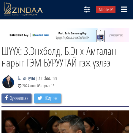
Mobile TV
НИЙТЛЭЛЧИД
ТВ8
ШҮҮХ: З.Энхболд, Б.Энх-Амгалан
ӨГЛӨӨНИЙ СОНИН
АУДИО ЗОХИОЛ
нарыг ГЭМ БУРУУТАЙ гэж үзлээ
ЗИНДАА СЭТГҮҮЛ
Б.Гантуяа
Zindaa.mn
|
2024 оны 03 сарын 13
Хуваалцах
Жиргэх