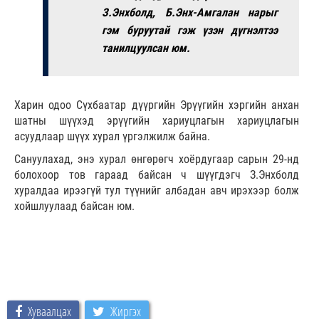
З.Энхболд, Б.Энх-Амгалан нарыг
гэм буруутай гэж үзэн дүгнэлтээ
танилцуулсан юм.
Харин одоо Сүхбаатар дүүргийн Эрүүгийн хэргийн анхан
шатны шүүхэд эрүүгийн хариуцлагын хариуцлагын
асуудлаар шүүх хурал үргэлжилж байна.
Сануулахад, энэ хурал өнгөрөгч хоёрдугаар сарын 29-нд
болохоор тов гараад байсан ч шүүгдэгч З.Энхболд
хуралдаа ирээгүй тул түүнийг албадан авч ирэхээр болж
хойшлуулаад байсан юм.
Хуваалцах
Жиргэх