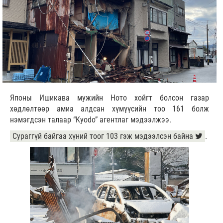
Японы Ишикава мужийн Ното хойгт болсон газар
хөдлөлтөөр амиа алдсан хүмүүсийн тоо 161 болж
нэмэгдсэн талаар “Kyodo” агентлаг мэдээлжээ.
Сураггүй байгаа хүний тоог 103 гэж мэдээлсэн байна
.