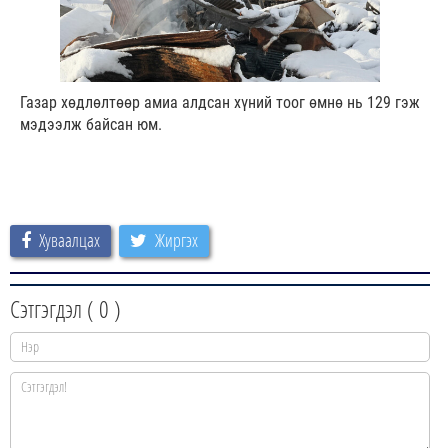
Газар хөдлөлтөөр амиа алдсан хүний тоог өмнө нь 129 гэж
мэдээлж байсан юм.
Хуваалцах
Жиргэх
Сэтгэгдэл (
0
)