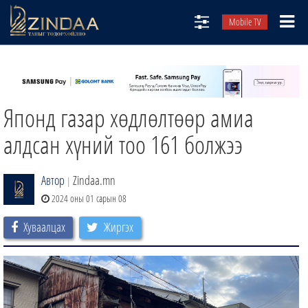
Mobile TV
НИЙТЛЭЛЧИД
ТВ8
Японд газар хөдлөлтөөр амиа
ӨГЛӨӨНИЙ СОНИН
АУДИО ЗОХИОЛ
алдсан хүний тоо 161 болжээ
ЗИНДАА СЭТГҮҮЛ
Автор
Zindaa.mn
|
2024 оны 01 сарын 08
Хуваалцах
Жиргэх