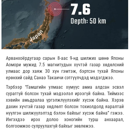
Арванхоёрдугаар сарын 8-аас 9-нд шилжих шөнө Японы
Аомори мужид 7.5 магнитудын хүчтэй газар хөдөлсний
улмаас дор хаяж 30 хүн гэмтэж, бэртсэн тухай Японы
ерөнхий сайд Санаэ Такаичи сэтгүүлчдэд мэдэгджээ.
Тэрбээр “Гамшгийн улмаас хүмүүс амиа алдсан эсвэл
сураггүй болсон тухай мэдээлэл ирээгүй байна. Тиймээс
хэвийн амьдралаа үргэлжлүүлэхийг хүсэж байна. Хэрэв
дахин хүчтэй газар хөдлөлт болсон тохиолдолд яаралтай
нүүлгэн шилжүүлэлтэд бэлэн байхыг хүсэж байна” гэжээ.
Ингэхдээ ирэх долоо хоногийн турш анхаарал,
болгоомжоо сулруулахгүй байхыг зөвлөжээ.