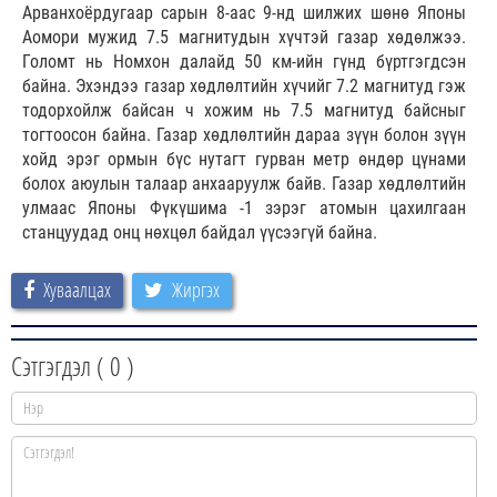
Арванхоёрдугаар сарын 8-аас 9-нд шилжих шөнө Японы
Аомори мужид 7.5 магнитудын хүчтэй газар хөдөлжээ.
Голомт нь Номхон далайд 50 км-ийн гүнд бүртгэгдсэн
байна. Эхэндээ газар хөдлөлтийн хүчийг 7.2 магнитуд гэж
тодорхойлж байсан ч хожим нь 7.5 магнитуд байсныг
тогтоосон байна. Газар хөдлөлтийн дараа зүүн болон зүүн
хойд эрэг ормын бүс нутагт гурван метр өндөр цүнами
болох аюулын талаар анхааруулж байв. Газар хөдлөлтийн
улмаас Японы Фүкүшима -1 зэрэг атомын цахилгаан
станцуудад онц нөхцөл байдал үүсээгүй байна.
Хуваалцах
Жиргэх
Сэтгэгдэл (
0
)