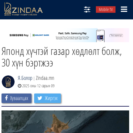
Mobile TV
НИЙТЛЭЛЧИД
ТВ8
Японд хүчтэй газар хөдлөлт болж,
ӨГЛӨӨНИЙ СОНИН
АУДИО ЗОХИОЛ
30 хүн бэртжээ
ЗИНДАА СЭТГҮҮЛ
Я.Болор
Zindaa.mn
|
2025 оны 12 сарын 09
Хуваалцах
Жиргэх