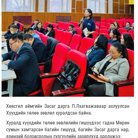
Хөвсгөл аймгийн Засаг дарга П.Лхагважаваар ахлуулсан
Хүүхдийн төлөө зөвлөл хуралдсан байна.
Хуралд хүүхдийн төлөө зөвлөлийн гишүүдээс гадна Мөрөн
сумын хамтарсан багийн гишүүд, багийн Засаг дарга нар,
ерөнхий боловсролын сургуулийн захирлууд оролцжээ.