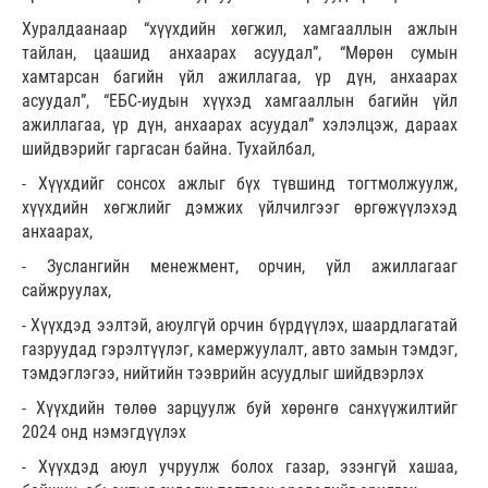
Хуралдаанаар “хүүхдийн хөгжил, хамгааллын ажлын
тайлан, цаашид анхаарах асуудал”, “Мөрөн сумын
хамтарсан багийн үйл ажиллагаа, үр дүн, анхаарах
асуудал”, “ЕБС-иудын хүүхэд хамгааллын багийн үйл
ажиллагаа, үр дүн, анхаарах асуудал” хэлэлцэж, дараах
шийдвэрийг гаргасан байна. Тухайлбал,
- Хүүхдийг сонсох ажлыг бүх түвшинд тогтмолжуулж,
хүүхдийн хөгжлийг дэмжих үйлчилгээг өргөжүүлэхэд
анхаарах,
- Зуслангийн менежмент, орчин, үйл ажиллагааг
сайжруулах,
- Хүүхдэд ээлтэй, аюулгүй орчин бүрдүүлэх, шаардлагатай
газруудад гэрэлтүүлэг, камержуулалт, авто замын тэмдэг,
тэмдэглэгээ, нийтийн тээврийн асуудлыг шийдвэрлэх
- Хүүхдийн төлөө зарцуулж буй хөрөнгө санхүүжилтийг
2024 онд нэмэгдүүлэх
- Хүүхдэд аюул учруулж болох газар, эзэнгүй хашаа,