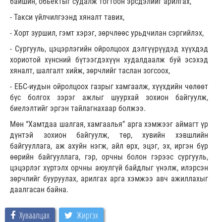
байшин, обьектыг судалж тогтоон эрсдэлийг арилгах,
- Такси үйлчилгээнд хяналт тавих,
- Хорт зуршил, гэмт хэрэг, зөрчлөөс урьдчилан сэргийлэх,
- Сургууль, цэцэрлэгийн ойролцоох дэлгүүрүүдэд хүүхдэд
хориотой хүнсний бүтээгдэхүүн худалдаалж буй эсэхэд
хяналт, шалгалт хийж, зөрчлийг таслан зогсоох,
- ЕБС-иудын ойролцоох газрыг хамгаалж, хүүхдийн чөлөөт
бүс болгох зэрэг ажлыг шуурхай зохион байгуулж,
биелэлтийг эргэн тайлагнахаар болжээ.
Мөн “Хамтдаа шалгая, хамгаалья” арга хэмжээг аймагт үр
дүнтэй зохион байгуулж, төр, хувийн хэвшлийн
байгууллага, аж ахуйн нэгж, айл өрх, эцэг, эх, иргэн бүр
өөрийн байгууллага, гэр, орчны болон гэрээс сургууль,
цэцэрлэг хүртэлх орчны аюулгүй байдлыг үнэлж, илэрсэн
зөрчлийг бууруулах, арилгах арга хэмжээ авч ажиллахыг
даалгасан байна.
Хуваалцах
Жиргэх