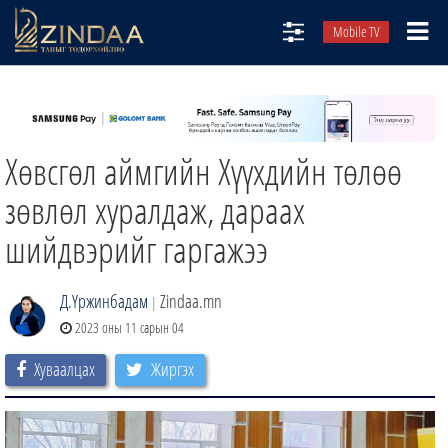
Mobile TV
НИЙТЛЭЛЧИД
ТВ8
Хөвсгөл аймгийн Хүүхдийн төлөө
ӨГЛӨӨНИЙ СОНИН
АУДИО ЗОХИОЛ
зөвлөл хуралдаж, дараах
ЗИНДАА СЭТГҮҮЛ
шийдвэрийг гаргажээ
Д.Үржинбадам
Zindaa.mn
|
2023 оны 11 сарын 04
Хуваалцах
Жиргэх