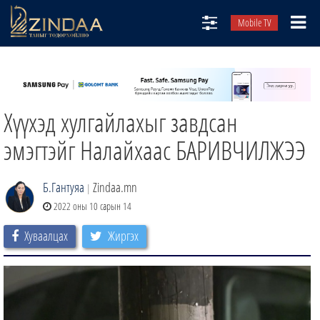
Mobile TV
НИЙТЛЭЛЧИД
ТВ8
Хүүхэд хулгайлахыг завдсан
ӨГЛӨӨНИЙ СОНИН
АУДИО ЗОХИОЛ
эмэгтэйг Налайхаас БАРИВЧИЛЖЭЭ
ЗИНДАА СЭТГҮҮЛ
Б.Гантуяа
Zindaa.mn
|
2022 оны 10 сарын 14
Хуваалцах
Жиргэх