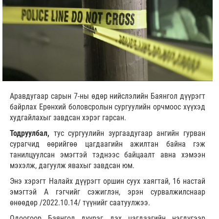
Аравдугаар сарын 7-ны өдөр нийслэлийн Баянгол дүүрэгт
байрлах Ерөнхий боловсролын сургуулийн орчмоос хүүхэд
худгайлахыг завдсан хэрэг гарсан.
Тодруулбал,
тус сургуулийн зургаадугаар ангийн гурван
сурагчид өөрийгөө цагдаагийн ажилтан байна гэж
танилцуулсан эмэгтэй тэднээс байцаалт авна хэмээн
мэхэлж, дагуулж явахыг завдсан юм.
Энэ хэрэгт Налайх дүүрэгт оршин суух хаягтай, 16 настай
эмэгтэй А гэгчийг сэжиглэн, эрэн сурвалжилснаар
өнөөдөр /2022.10.14/ түүнийг саатуулжээ.
Одоогоор Баянгол дүүрэг дэх цагдаагийн нэгдүгээр