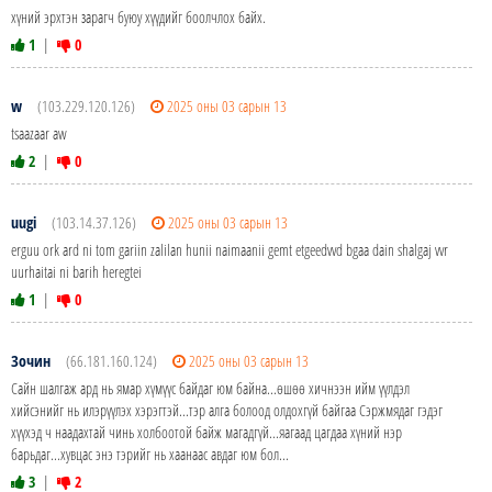
хүний эрхтэн зарагч буюу хүүдийг боолчлох байх.
1
|
0
w
(103.229.120.126)
2025 оны 03 сарын 13
tsaazaar aw
2
|
0
uugi
(103.14.37.126)
2025 оны 03 сарын 13
erguu ork ard ni tom gariin zalilan hunii naimaanii gemt etgeedvvd bgaa dain shalgaj vvr
uurhaitai ni barih heregtei
1
|
0
Зочин
(66.181.160.124)
2025 оны 03 сарын 13
Сайн шалгаж ард нь ямар хүмүүс байдаг юм байна...өшөө хичнээн ийм үүлдэл
хийсэнийг нь илэрүүлэх хэрэгтэй...тэр алга болоод олдохгүй байгаа Сэржмядаг гэдэг
хүүхэд ч наадахтай чинь холбоотой байж магадгүй...яагаад цагдаа хүний нэр
барьдаг...хувцас энэ тэрийг нь хаанаас авдаг юм бол...
3
|
2