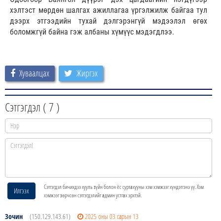
хэлтэст мөрдөн шалгах ажиллагаа үргэлжилж байгаа тул
дээрх этгээдийн тухай дэлгэрэнгүй мэдээлэл өгөх
боломжгүй байна гэж албаны хүмүүс мэдэгдлээ.
Хуваалцах
Жиргэх
Сэтгэгдэл (
7
)
Сэтгэгдэл бичихдээ хууль зүйн болон ёс суртахууны хэм хэмжээг хүндэтгэнэ үү. Хэм
Илгээх
хэмжээг зөрчсөн сэтгэгдэлийг админ устгах эрхтэй.
Зочин
(150.129.143.61)
2025 оны 03 сарын 13