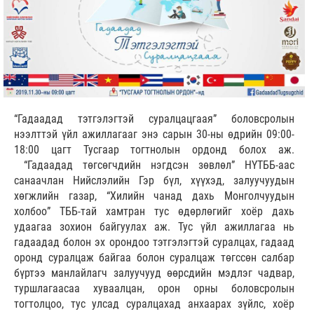
“Гадаадад тэтгэлэгтэй суралцацгаая” боловсролын
нээлттэй үйл ажиллагааг энэ сарын 30-ны өдрийн 09:00-
18:00 цагт Тусгаар тогтнолын ордонд болох аж.
“Гадаадад төгсөгчдийн нэгдсэн зөвлөл” НҮТББ-аас
санаачлан Нийслэлийн Гэр бүл, хүүхэд, залуучуудын
хөгжлийн газар, “Хилийн чанад дахь Монголчуудын
холбоо” ТББ-тай хамтран тус өдөрлөгийг хоёр дахь
удаагаа зохион байгуулах аж. Тус үйл ажиллагаа нь
гадаадад болон эх орондоо тэтгэлэгтэй суралцах, гадаад
оронд суралцаж байгаа болон суралцаж төгссөн салбар
бүртээ манлайлагч залуучууд өөрсдийн мэдлэг чадвар,
туршлагаасаа хуваалцан, орон орны боловсролын
тогтолцоо, тус улсад суралцахад анхаарах зүйлс, хоёр