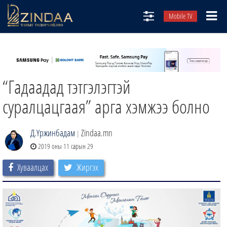
Mobile TV
НИЙТЛЭЛЧИД
ТВ8
“Гадаадад тэтгэлэгтэй
ӨГЛӨӨНИЙ СОНИН
АУДИО ЗОХИОЛ
суралцацгаая” арга хэмжээ болно
ЗИНДАА СЭТГҮҮЛ
Д.Үржинбадам
Zindaa.mn
|
2019 оны 11 сарын 29
Хуваалцах
Жиргэх