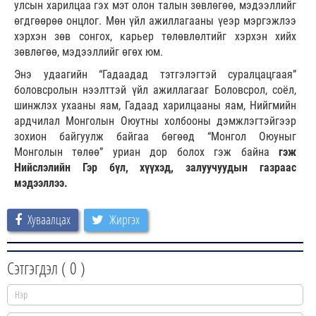
улсын харилцаа гэх мэт олон талын зөвлөгөө, мэдээллийг
өгдгөөрөө онцлог. Мөн үйл ажиллагааны үеэр мэргэжлээ
хэрхэн зөв сонгох, карьер төлөвлөлтийг хэрхэн хийх
зөвлөгөө, мэдээллийг өгөх юм.
Энэ удаагийн “Гадаадад тэтгэлэгтэй суралцацгаая”
боловсролын нээлттэй үйл ажиллагааг Боловсрол, соёл,
шинжлэх ухааны яам, Гадаад харилцааны яам, Нийгмийн
ардчилал Монголын Оюутны холбооны дэмжлэгтэйгээр
зохион байгуулж байгаа бөгөөд “Монгол Оюуныг
Монголын төлөө” уриан дор болох гэж байна
гэж
Нийслэлийн Гэр бүл, хүүхэд, залуучуудын газраас
мэдээллээ.
Хуваалцах
Жиргэх
Сэтгэгдэл (
0
)