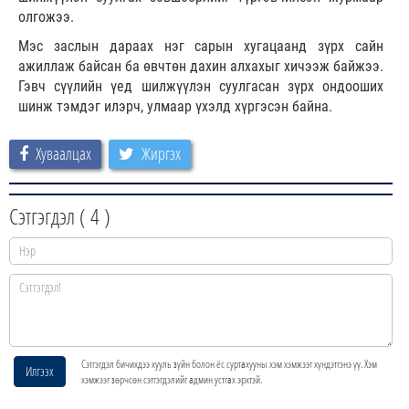
олгожээ.
Мэс заслын дараах нэг сарын хугацаанд зүрх сайн
ажиллаж байсан ба өвчтөн дахин алхахыг хичээж байжээ.
Гэвч сүүлийн үед шилжүүлэн суулгасан зүрх ондооших
шинж тэмдэг илэрч, улмаар үхэлд хүргэсэн байна.
Хуваалцах
Жиргэх
Сэтгэгдэл (
4
)
Сэтгэгдэл бичихдээ хууль зүйн болон ёс суртахууны хэм хэмжээг хүндэтгэнэ үү. Хэм
Илгээх
хэмжээг зөрчсөн сэтгэгдэлийг админ устгах эрхтэй.