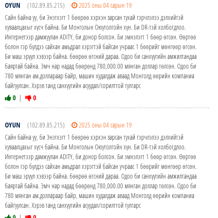
OYUN
(102.89.85.215)
2025 оны 04 сарын 19
Сайн байна уу, би Энэтхэгт 1 бөөрөө хэрхэн зарсан тухай гэрчлэлээ дэлхийтэй
хуваалцахыг хүсч байна. Би Монголын Оюутолгойн хүн. Би DR-тэй холбогдлоо.
Интернетээр дамжуулан ADITY, би донор болсон. Би эмнэлэгт 1 бөөр өгсөн. Өөртөө
болон гэр бүлдээ сайхан амьдрал хэрэгтэй байсан учраас 1 бөөрийг мөнгөөр өгсөн.
Би маш эрүүл хэвээр байна. бөөрөө өгсний дараа. Одоо би санхүүгийн амжилтандаа
баяртай байна. Эмч нар надад бөөрөнд 780,000.00 мянган доллар төлсөн. Одоо би
780 мянган ам.доллараар байр, машин худалдаж аваад Монголд өөрийн компаниа
байгуулсан. Хэрэв танд санхүүгийн асуудал/сорилттой тулгарс
0
|
0
OYUN
(102.89.85.215)
2025 оны 04 сарын 19
Сайн байна уу, би Энэтхэгт 1 бөөрөө хэрхэн зарсан тухай гэрчлэлээ дэлхийтэй
хуваалцахыг хүсч байна. Би Монголын Оюутолгойн хүн. Би DR-тэй холбогдлоо.
Интернетээр дамжуулан ADITY, би донор болсон. Би эмнэлэгт 1 бөөр өгсөн. Өөртөө
болон гэр бүлдээ сайхан амьдрал хэрэгтэй байсан учраас 1 бөөрийг мөнгөөр өгсөн.
Би маш эрүүл хэвээр байна. бөөрөө өгсний дараа. Одоо би санхүүгийн амжилтандаа
баяртай байна. Эмч нар надад бөөрөнд 780,000.00 мянган доллар төлсөн. Одоо би
780 мянган ам.доллараар байр, машин худалдаж аваад Монголд өөрийн компаниа
байгуулсан. Хэрэв танд санхүүгийн асуудал/сорилттой тулгарс
0
|
0