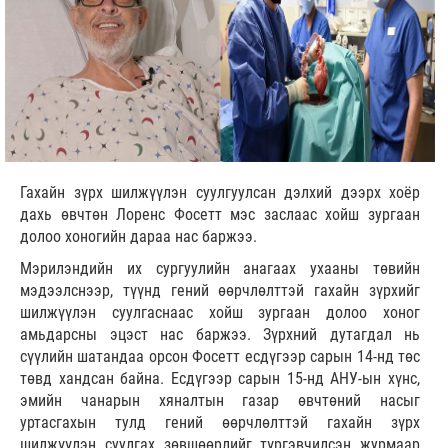
Гахайн зүрх шилжүүлэн суулгуулсан дэлхий дээрх хоёр
дахь өвчтөн Лоренс Фосетт мэс заслаас хойш зургаан
долоо хоногийн дараа нас баржээ.
Мэрилэндийн их сургуулийн анагаах ухааны төвийн
мэдээлснээр, түүнд гений өөрчлөлттэй гахайн зүрхийг
шилжүүлэн суулгаснаас хойш зургаан долоо хоног
амьдарсны эцэст нас баржээ. Зүрхний дутагдал нь
сүүлийн шатандаа орсон Фосетт есдүгээр сарын 14-нд төс
төвд хандсан байна. Есдүгээр сарын 15-нд АНУ-ын хүнс,
эмийн чанарын хяналтын газар өвчтөний насыг
уртасгахын тулд гений өөрчлөлттэй гахайн зүрх
шилжүүлэн суулгах зөвшөөрлийг түргэвчилсэн журмаар