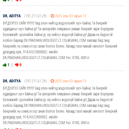
DR. ADITYA
(197.211.61.29)
2025 оны 03 сарын 13
БҮГДЭЭРЭЭ САЙН УУ!!!!! Бид олон нийтэд мэдээлэхийг хүсч байна; Та бөөрийг
худалдахыг хүсч байна уу? Та санхүүгийн хямралын улмаас бөөрийг зарж борлуулах
боломжийг эрэлхийлж байна уу, юу хийхээ мэдэхгүй байна уу? Дараа нь бидэнтэй
холбоо бариад DR.PRADHAN.UROLOGIST.LT.COL@GMAIL.COM хаягаар бид танд
бөөрнийх нь хэмжээгээр санал болгох болно. Яагаад гэвэл манай эмнэлэгт бөөрний
дутагдалд орж, 91424323800802. имэйл:
DR.PRADHAN.UROLOGIST.LT.COL@GMAIL.COM Yнэ: $780, 000\n
1
|
0
DR. ADITYA
(197.211.61.29)
2025 оны 03 сарын 13
БҮГДЭЭРЭЭ САЙН УУ!!!!! Бид олон нийтэд мэдээлэхийг хүсч байна; Та бөөрийг
худалдахыг хүсч байна уу? Та санхүүгийн хямралын улмаас бөөрийг зарж борлуулах
боломжийг эрэлхийлж байна уу, юу хийхээ мэдэхгүй байна уу? Дараа нь бидэнтэй
холбоо бариад DR.PRADHAN.UROLOGIST.LT.COL@GMAIL.COM хаягаар бид танд
бөөрнийх нь хэмжээгээр санал болгох болно. Яагаад гэвэл манай эмнэлэгт бөөрний
дутагдалд орж, 91424323800802. имэйл:
DR.PRADHAN.UROLOGIST.LT.COL@GMAIL.COM Yнэ: $780, 000\n