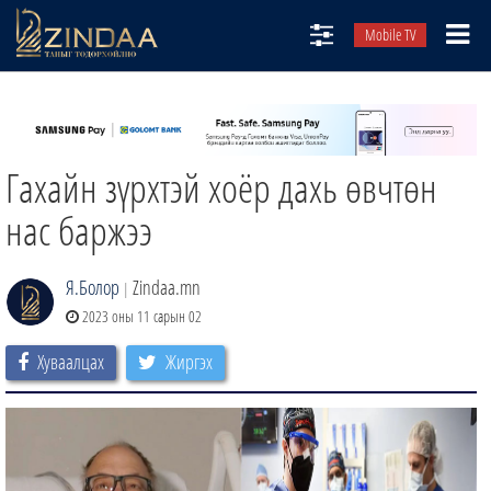
Mobile TV
НИЙТЛЭЛЧИД
ТВ8
Гахайн зүрхтэй хоёр дахь өвчтөн
ӨГЛӨӨНИЙ СОНИН
АУДИО ЗОХИОЛ
нас баржээ
ЗИНДАА СЭТГҮҮЛ
Я.Болор
Zindaa.mn
|
2023 оны 11 сарын 02
Хуваалцах
Жиргэх