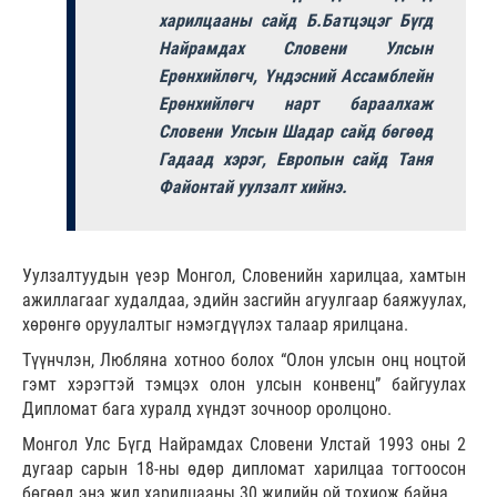
харилцааны сайд Б.Батцэцэг Бүгд
Найрамдах Словени Улсын
Ерөнхийлөгч, Үндэсний Ассамблейн
Ерөнхийлөгч нарт бараалхаж
Словени Улсын Шадар сайд бөгөөд
Гадаад хэрэг, Европын сайд Таня
Файонтай уулзалт хийнэ.
Уулзалтуудын үеэр Монгол, Словенийн харилцаа, хамтын
ажиллагааг худалдаа, эдийн засгийн агуулгаар баяжуулах,
хөрөнгө оруулалтыг нэмэгдүүлэх талаар ярилцана.
Түүнчлэн, Любляна хотноо болох “Олон улсын онц ноцтой
гэмт хэрэгтэй тэмцэх олон улсын конвенц” байгуулах
Дипломат бага хуралд хүндэт зочноор оролцоно.
Монгол Улс Бүгд Найрамдах Словени Улстай 1993 оны 2
дугаар сарын 18-ны өдөр дипломат харилцаа тогтоосон
бөгөөд энэ жил харилцааны 30 жилийн ой тохиож байна.