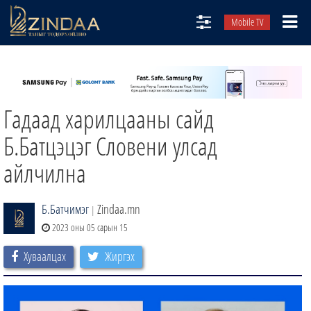
Mobile TV
НИЙТЛЭЛЧИД
ТВ8
Гадаад харилцааны сайд
ӨГЛӨӨНИЙ СОНИН
АУДИО ЗОХИОЛ
Б.Батцэцэг Словени улсад
ЗИНДАА СЭТГҮҮЛ
айлчилна
Б.Батчимэг
Zindaa.mn
|
2023 оны 05 сарын 15
Хуваалцах
Жиргэх