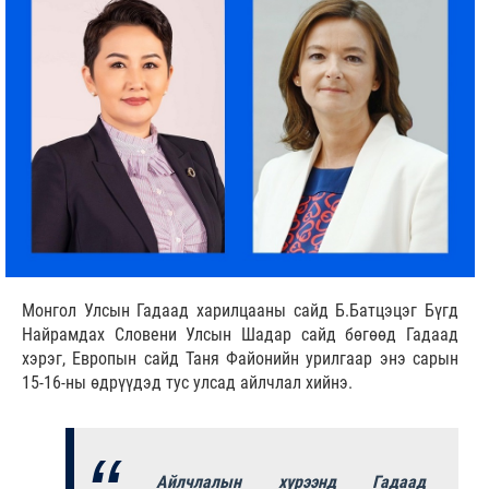
Монгол Улсын Гадаад харилцааны сайд Б.Батцэцэг Бүгд
Найрамдах Словени Улсын Шадар сайд бөгөөд Гадаад
хэрэг, Европын сайд Таня Файонийн урилгаар энэ сарын
15-16-ны өдрүүдэд тус улсад айлчлал хийнэ.
Айлчлалын хүрээнд Гадаад