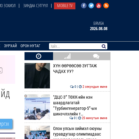
О ЗОХИОЛ
ЗИНДАА СЭТГҮҮЛ
MOBILE TV
БЯМБА
2026.08.08
E
ЗУРХАЙ
ОРОН НУТАГ
ХҮН ӨӨРӨӨСӨӨ ЗУГТАЖ
ЧАДАХ УУ?
0 |
2 секундын өмнө
айд
"ДЦС-3” ТӨХК-ийн нэн
шаардлагатай
“Турбингенератор-5”-ын
шинэчлэлийн т…
0 |
25 минутын өмнө
ргэх
Олон улсын хиймэл оюуны
гуравдугаар олимпиадаас