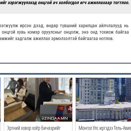
рийг хэрэгжүүлэхэд онцгой ач холбогдол өгч ажиллахаар тогтлоо.
рэгжүүлж ирсэн дээд, өндөр түвшний харилцан айлчлалууд нь 
онцгой хувь нэмэр оруулсныг онцолж, энэ онд тохиож байгаа 
амжийг хадгалж ажиллах эрмэлзэлтэй байгаагаа нотлов.
Эртний ховор хоёр бичвэрийг
Монгол Улс иргэдээ Тель-Ави