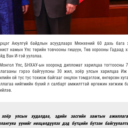
цэцэг Аюулгүй байдлын асуудлаарх Мюнхений 60 дахь бага 
ист намын Улс төрийн товчооны гишүүн, Төв хорооны Гадаад х
айд Ван И-тэй уулзлаа.
Монгол Улс, БНХАУ-ын хооронд дипломат харилцаа тогтоосны 7
ллагааны гэрээ байгуулсны 30 жил, хоёр улсын харилцаа Иж
илийн ой тус тус тохиож байгааг онцлон тэмдэглэж, өнгөрсөн хуг
ллагаа нийгмийн бүхий л салбарт амжилттай өргөжин хөгжиж б
ийлэв.
 хоёр улсын худалдаа, эдийн засгийн хамтын ажиллага
ялангуяа үүнийг нөхцөлдүүлэх дэд бүтцийн бүтээн байгуулалт