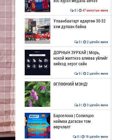
хос хүрэл медаль авчээ
0 |
47 минутын өмнө
Улаанбаатарт өдөртөө 30-32
хэм дулаан байна
0 |
2 цагийн өмнө
ДОРНЫН ЗУРХАЙ | Морь,
нохой жилтнээ аливаа үйлийг
хийхэд эерэг сайн
0 |
2 цагийн өмнө
ӨГЛӨӨНИЙ МЭНД!
0 |
3 цагийн өмнө
Барселона | Солилцоо
наймаа дагасан том
өөрчлөлт
0 |
18 цагийн өмнө