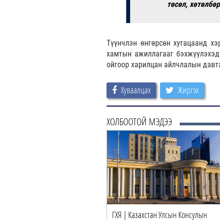
төсөл, хөтөлбө
Түүнчлэн өнгөрсөн хугацаанд хэ
хамтын ажиллагааг бэхжүүлэхэд 
ойгоор харилцан айлчлалын давт
Хуваалцах
Жиргэх
ХОЛБООТОЙ МЭДЭЭ
ГХЯ | Казахстан Улсын Консулын