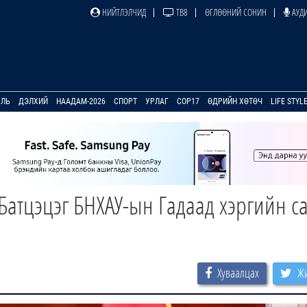
НИЙТЛЭЛЧИД
ТВ8
ӨГЛӨӨНИЙ СОНИН
АУДИ
УЛЬ
ДЭЛХИЙ
НААДАМ-2026
СПОРТ
УРЛАГ
COP17
ӨДРИЙН ХӨТӨЧ
LIFE STYL
Батцэцэг БНХАУ-ын Гадаад хэргийн с
Хуваалцах
Жи