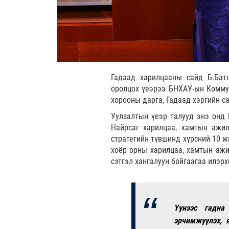
Гадаад харилцааны сайд Б.Бат
оролцох үеэрээ БНХАУ-ын Kоммун
хорооны дарга, Гадаад хэргийн с
Уулзалтын үеэр талууд энэ онд 
Найрсаг харилцаа, хамтын ажи
стратегийн түвшинд хүрсний 10 ж
хоёр орны харилцаа, хамтын ажи
сэтгэл хангалуун байгаагаа илэрх
Үүнээс гадна
эрчимжүүлэх, 