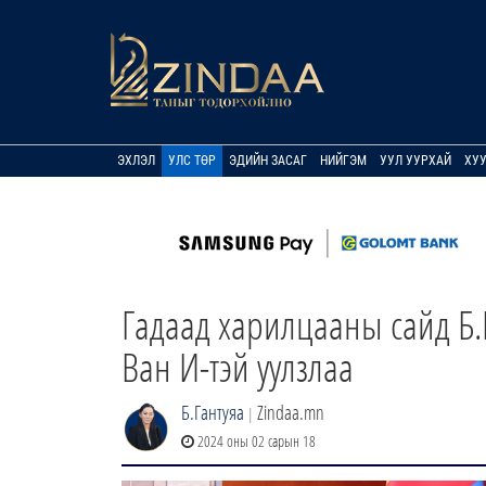
ЭХЛЭЛ
УЛС ТӨР
ЭДИЙН ЗАСАГ
НИЙГЭМ
УУЛ УУРХАЙ
ХУ
Гадаад харилцааны сайд Б.
Ван И-тэй уулзлаа
Б.Гантуяа
Zindaa.mn
|
2024 оны 02 сарын 18