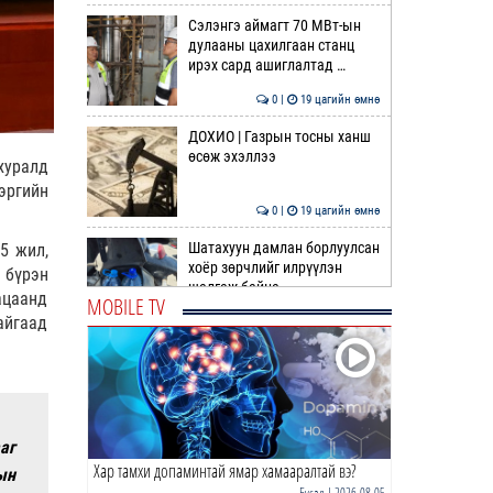
Сэлэнгэ аймагт 70 МВт-ын
дулааны цахилгаан станц
ирэх сард ашиглалтад …
0 |
19 цагийн өмнө
ДОХИО | Газрын тосны ханш
өсөж эхэллээ
хуралд
эргийн
0 |
19 цагийн өмнө
Шатахуун дамлан борлуулсан
5 жил,
хоёр зөрчлийг илрүүлэн
 бүрэн
шалгаж байна
ацаанд
MOBILE TV
айгаад
1 |
20 цагийн өмнө
АҮЭБЯ: Шатахуун олгох
хязгаарыг 100,000 төгрөгт
хүргэхээр судалж байна
0 |
21 цагийн өмнө
аг
Хар тамхи допаминтай ямар хамааралтай вэ?
ОБЕГ | Олон улсын туршлага
ын
судлах сургалт, дадлагад 14
Бусад
| 2026-08-05