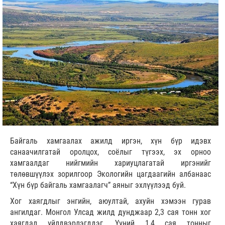
Байгаль хамгаалах ажилд иргэн, хүн бүр идэвх
санаачилгатай оролцох, соёлыг түгээх, эх орноо
хамгаалдаг нийгмийн хариуцлагатай иргэнийг
төлөвшүүлэх зорилгоор Экологийн цагдаагийн албанаас
“Хүн бүр байгаль хамгаалагч” аяныг эхлүүлээд буй.
Хог хаягдлыг энгийн, аюултай, ахуйн хэмээн гурав
ангилдаг. Монгол Улсад жилд дунджаар 2,3 сая тонн хог
хаягдал үйлдвэрлэгддэг. Үүний 1,4 сая тонныг