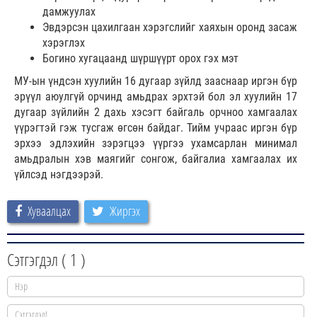
дамжуулах
Эвдэрсэн цахилгаан хэрэгслийг хаяхын оронд засаж
хэрэглэх
Богино хугацаанд шүршүүрт орох гэх мэт
МУ-ын үндсэн хуулийн 16 дугаар зүйлд зааснаар иргэн бүр
эрүүл аюулгүй орчинд амьдрах эрхтэй бол эл хуулийн 17
дугаар зүйлийн 2 дахь хэсэгт байгаль орчноо хамгаалах
үүрэгтэй гэж тусгаж өгсөн байдаг. Тийм учраас иргэн бүр
эрхээ эдлэхийн зэрэгцээ үүргээ ухамсарлан минимал
амьдралын хэв маягийг сонгож, байгалиа хамгаалах их
үйлсэд нэгдээрэй.
Хуваалцах
Жиргэх
Сэтгэгдэл (
1
)