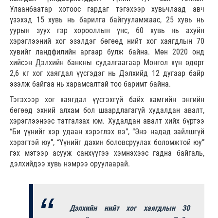
Улаанбаатар хотоос гардаг тэгэхээр хувьчлаад авч
үзэхэд 15 хувь нь барилга байгууламжаас, 25 хувь нь
уурын зуух гэр хорооллын үнс, 60 хувь нь ахуйн
хэрэглээний хог эзэлдэг бөгөөд нийт хог хаягдлын 70
хувийг ландфилийн аргаар булж байна. Мөн 2020 онд
хийсэн Дэлхийн банкны судалгаагаар Монгол хүн өдөрт
2,6 кг хог хаягдал үүсгэдэг нь Дэлхийд 12 дугаар байр
эзэлж байгаа нь харамсалтай тоо баримт байна.
Тэгэхээр хог хаягдал үүсгэхгүй байх хамгийн энгийн
бөгөөд эхний алхам бол шаардлагагүй худалдан авалт,
хэрэглээнээс татгалзах юм. Худалдан авалт хийх бүртээ
“Би үүнийг хэр удаан хэрэглэх вэ”, “Энэ надад зайлшгүй
хэрэгтэй юу”, “Үүнийг дахин боловсруулах боломжтой юу”
гэх мэтээр асууж санхүүгээ хэмнэхээс гадна байгаль,
дэлхийдээ хувь нэмрээ оруулаарай.
Дэлхийн нийт хог хаягдлын 30