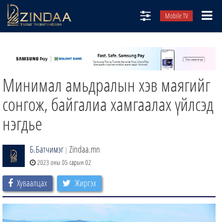
Mobile TV
НИЙТЛЭЛЧИД
ТВ8
Минимал амьдралын хэв маягийг
ӨГЛӨӨНИЙ СОНИН
АУДИО ЗОХИОЛ
сонгож, байгалиа хамгаалах үйлсэд
ЗИНДАА СЭТГҮҮЛ
нэгдье
Б.Батчимэг
Zindaa.mn
|
2023 оны 05 сарын 02
Хуваалцах
Жиргэх