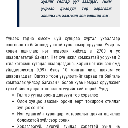
хувийг гялгар уут эзэлдэг. Тийм
учраас даавуун тор хэрэглэж
хэвших нь хамгийн зөв хэвшил юм.
Үүнээс гадна өмсөж буй хувцсаа хүртэл ухаалгаар
сонговол та байгальд үнэтэй хувь нэмэр оруулна. Учир нь
хөвөн ашиглаж нэг подволк хийхэд л 2700 л ус
шаардлагатай байдаг. Нэг хүн ижил хэмжээтэй ус уухад 2
жил хагасын хугацаа шаардагдана. Харин нэг жинсэн өмд
үйлдвэрлэхэд 9,997 буюу 10 мянган литр шахам ус
шаардагддаг. Эдгээр тоон үзүүлэлтийг хараад та байгаль
хамгаалах үйлсэд багахан ч болов хувь нэмрээ оруулахыг
хүсч байвал дараах өөрчлөлтүүдийг хийгээрэй. Үүнд:
Гялгар уутны оронд даавуун тор хэрэглэх
Олон хувцас авахын оронд өөрт тохирсон стиллэг
хувцас сонгох
Нэг удаагийн хуванцар материалыг дахин ашиглах
боломжтой зүйлсээр солих
Хэрэглээгүй, дургүй зүйлээ хэрэгтэй хүнд нь