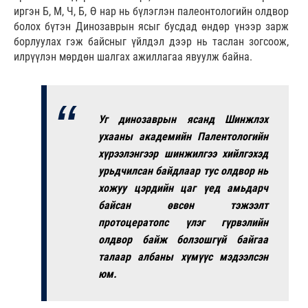
иргэн Б, М, Ч, Б, Ө нар нь бүлэглэн палеонтологийн олдвор
болох бүтэн Динозаврын ясыг бусдад өндөр үнээр зарж
борлуулах гэж байсныг үйлдэл дээр нь таслан зогсоож,
илрүүлэн мөрдөн шалгах ажиллагаа явуулж байна.
Уг динозаврын ясанд Шинжлэх
ухааны академийн Палентологийн
хүрээлэнгээр шинжилгээ хийлгэхэд
урьдчилсан байдлаар тус олдвор нь
хожуу цэрдийн цаг үед амьдарч
байсан өвсөн тэжээлт
протоцератопс үлэг гүрвэлийн
олдвор байж болзошгүй байгаа
талаар албаны хүмүүс мэдээлсэн
юм.