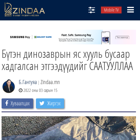
Mobile TV
НИЙТЛЭЛЧИД
ТВ8
Бүтэн динозаврын яс хууль бусаар
ӨГЛӨӨНИЙ СОНИН
АУДИО ЗОХИОЛ
хадгалсан этгээдүүдийг СААТУУЛЛАА
ЗИНДАА СЭТГҮҮЛ
Б.Гантуяа
Zindaa.mn
|
2022 оны 03 сарын 15
Хуваалцах
Жиргэх