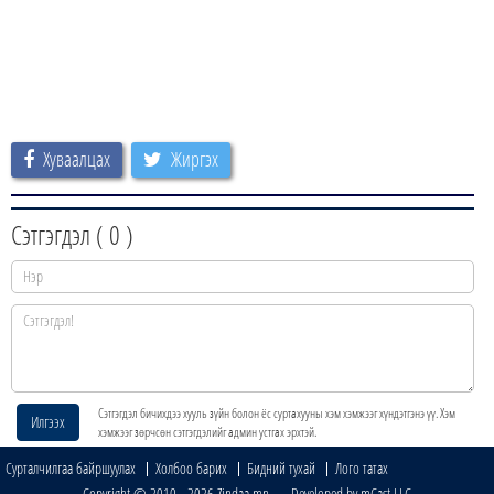
Хуваалцах
Жиргэх
Сэтгэгдэл (
0
)
Сэтгэгдэл бичихдээ хууль зүйн болон ёс суртахууны хэм хэмжээг хүндэтгэнэ үү. Хэм
Илгээх
хэмжээг зөрчсөн сэтгэгдэлийг админ устгах эрхтэй.
Сурталчилгаа байршуулах
Холбоо барих
Бидний тухай
Лого татах
Copyright © 2010 - 2026 Zindaa.mn Developed by mCast LLC