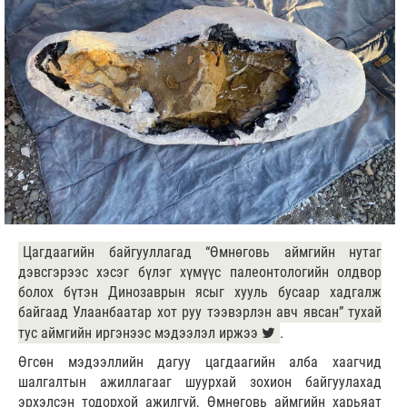
Цагдаагийн байгууллагад “Өмнөговь аймгийн нутаг
дэвсгэрээс хэсэг бүлэг хүмүүс палеонтологийн олдвор
болох бүтэн Динозаврын ясыг хууль бусаар хадгалж
байгаад Улаанбаатар хот руу тээвэрлэн авч явсан” тухай
тус аймгийн иргэнээс мэдээлэл иржээ
.
Өгсөн мэдээллийн дагуу цагдаагийн алба хаагчид
шалгалтын ажиллагааг шуурхай зохион байгуулахад
эрхэлсэн тодорхой ажилгүй, Өмнөговь аймгийн харьяат