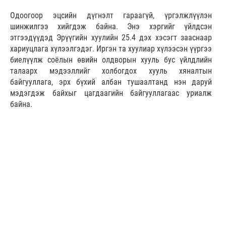
Одоогоор эцсийн дүгнэлт гараагүй, үргэлжлүүлэн
шинжилгээ хийгдэж байна. Энэ хэргийг үйлдсэн
этгээдүүдэд Эрүүгийн хуулийн 25.4 дэх хэсэгт зааснаар
хариуцлага хүлээлгэдэг. Иргэн та хуулиар хүлээсэн үүргээ
биелүүлж соёлын өвийн олдворын хууль бус үйлдлийн
талаарх мэдээллийг холбогдох хууль хяналтын
байгууллага, эрх бүхий албан тушаалтанд нэн даруй
мэдэгдэж байхыг цагдаагийн байгууллагаас уриалж
байна.