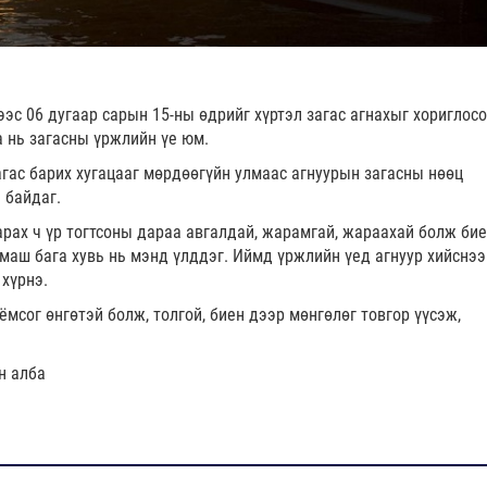
ээс 06 дугаар сарын 15-ны өдрийг хүртэл загас агнахыг хориглос
а нь загасны үржлийн үе юм.
агас барих хугацааг мөрдөөгүйн улмаас агнуурын загасны нөөц
 байдаг.
гарах ч үр тогтсоны дараа авгалдай, жарамгай, жараахай болж бие
 маш бага хувь нь мэнд үлддэг. Иймд үржлийн үед агнуур хийснээ
 хүрнэ.
ёмсог өнгөтэй болж, толгой, биен дээр мөнгөлөг товгор үүсэж,
н алба