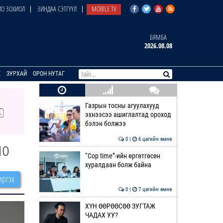
О ЗОХИОЛ
ЗИНДАА СЭТГҮҮЛ
MOBILE TV
БЯМБА
2026.08.08
E
ЗУРХАЙ
ОРОН НУТАГ
Газрын тосны агуулахууд
эхнээсээ ашиглалтад ороход
бэлэн болжээ
0 |
6 цагийн өмнө
но
“Cop time”-ийн өргөтгөсөн
хуралдаан болж байна
ргэх
0 |
7 цагийн өмнө
ХҮН ӨӨРӨӨСӨӨ ЗУГТАЖ
ЧАДАХ УУ?