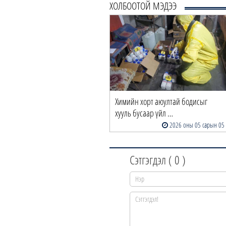
ХОЛБООТОЙ МЭДЭЭ
Химийн хорт аюултай бодисыг
хууль бусаар үйл …
2026 оны 05 сарын 05
Сэтгэгдэл (
0
)