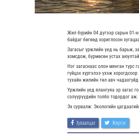
Жил бүрийн 04 дүгээр сарын 01-н
байдаг бөгөөд хориглосон хугаца
Загасыг үржлийн үед нь барьж, з
хомсдож, бүрмөсөн устах аюултай
Нэг загаснаас олон мянган түрс 
гүйцэх хүртэлээ үхэж хорогдсоор
тухайн жилийн төл авч чадахгүйд
Үржлийн үед ялангуяа эр загас го
сэлүүрүүдийн толбо тодордог аж.
Эх сурвалж: Экологийн цагдаагий
Хуваалцах
Жиргэх