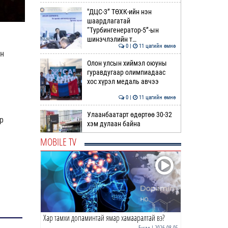
"ДЦС-3” ТӨХК-ийн нэн
шаардлагатай
“Турбингенератор-5”-ын
шинэчлэлийн т…
0 |
11 цагийн өмнө
он
Олон улсын хиймэл оюуны
гуравдугаар олимпиадаас
хос хүрэл медаль авчээ
0 |
11 цагийн өмнө
Улаанбаатарт өдөртөө 30-32
р
хэм дулаан байна
MOBILE TV
0 |
12 цагийн өмнө
ДОРНЫН ЗУРХАЙ | Морь,
нохой жилтнээ аливаа үйлийг
хийхэд эерэг сайн
0 |
12 цагийн өмнө
Хар тамхи допаминтай ямар хамааралтай вэ?
ӨГЛӨӨНИЙ МЭНД!
Бусад
| 2026-08-05