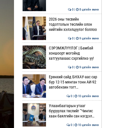
0 |
8 цагийн өмнө
2026 оны төсвийн
тодотголын төслийн олон
нийтийн хэлэлцүүлэг боллоо
0 |
9 цагийн өмнө
СЭРЭМЖЛҮҮЛЭГ | Бамбай
хоншоорт могойнд
хатгуулахаас сэргийлнэ үү!
0 |
9 цагийн өмнө
Ерөнхий сайд БНХАУ-аас сар
бүр 12-15 мянган тонн АИ-92
автобензин тогт…
0 |
10 цагийн өмнө
Улаанбаатарын утааг
бууруулах төслийг “Чингис
хаан баялгийн сан нэгдэл…
0 |
10 цагийн өмнө