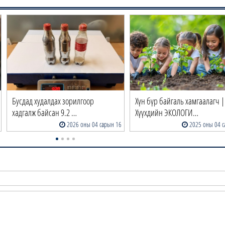
Бусдад худалдах зорилгоор
Хүн бүр байгаль хамгаалагч |
хадгалж байсан 9.2 …
Хүүхдийн ЭКОЛОГИ…
2026 оны 04 сарын 16
2025 оны 04 с