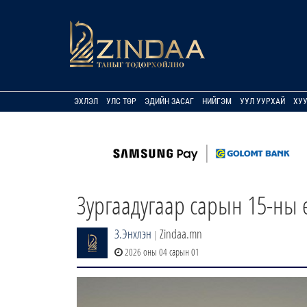
ЭХЛЭЛ
УЛС ТӨР
ЭДИЙН ЗАСАГ
НИЙГЭМ
УУЛ УУРХАЙ
ХУ
Зургаадугаар сарын 15-ны 
З.Энхлэн
Zindaa.mn
|
2026 оны 04 сарын 01