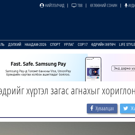
НИЙТЛЭЛЧИД
ТВ8
ӨГЛӨӨНИЙ СОНИН
АУДИ
УЛЬ
ДЭЛХИЙ
НААДАМ-2026
СПОРТ
УРЛАГ
COP17
ӨДРИЙН ХӨТӨЧ
LIFE STYL
өдрийг хүртэл загас агнахыг хоригло
Хуваалцах
Жи