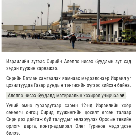
Израилийн зүгээс Сирийн Алеппо нисэх буудлын зүг хэд
хэдэн пуужин харважээ.
Сирийн Батлан хамгаалах яамнаас мэдээлснээр Израил уг
цохилтуудаа Газар дундын тэнгисийн зүгээс хийсэн байна.
Алеппо нисэх буудалд материалын хохирол учирчээ
.
Үүний өмнө гуравдугаар сарын 12-нд Израилийн хоёр
сөнөөгч онгоц Сирид пуужингийн цохилт өгсөн талаар
Сири дэх дайтаж буй талуудыг эвлэрүүлэх Оросын төвийн
орлогч дарга, контр-адмирал Олег Гуринов мэдэгдсэн
билээ.