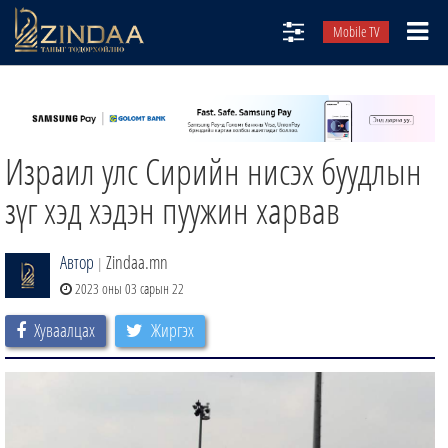
Mobile TV
НИЙТЛЭЛЧИД
ТВ8
Израил улс Сирийн нисэх буудлын
ӨГЛӨӨНИЙ СОНИН
АУДИО ЗОХИОЛ
зүг хэд хэдэн пуужин харвав
ЗИНДАА СЭТГҮҮЛ
Автор
Zindaa.mn
|
2023 оны 03 сарын 22
Хуваалцах
Жиргэх