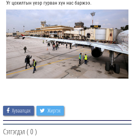
Уг цохилтын үеэр гурван хүн нас баржээ.
Хуваалцах
Жиргэх
Сэтгэгдэл (
0
)