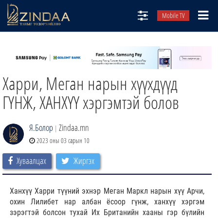
Mobile TV
НИЙТЛЭЛЧИД
ТВ8
Харри, Меган нарын хүүхдүүд
ӨГЛӨӨНИЙ СОНИН
АУДИО ЗОХИОЛ
ГҮНЖ, ХАНХҮҮ хэргэмтэй болов
ЗИНДАА СЭТГҮҮЛ
Я.Болор
Zindaa.mn
|
2023 оны 03 сарын 10
Хуваалцах
Жиргэх
Ханхүү Харри түүний эхнэр Меган Маркл нарын хүү Арчи,
охин Лилибет нар албан ёсоор гүнж, ханхүү хэргэм
зэрэгтэй болсон тухай Их Британийн хааны гэр бүлийн