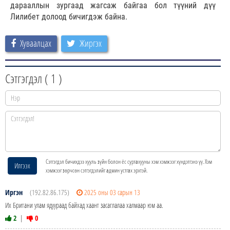
дарааллын зургаад жагсаж байгаа бол түүний дүү
Лилибет долоод бичигдэж байна.
Хуваалцах
Жиргэх
Сэтгэгдэл (
1
)
Сэтгэгдэл бичихдээ хууль зүйн болон ёс суртахууны хэм хэмжээг хүндэтгэнэ үү. Хэм
Илгээх
хэмжээг зөрчсөн сэтгэгдэлийг админ устгах эрхтэй.
Иргэн
(192.82.86.175)
2025 оны 03 сарын 13
Их Британи улам ядуураад байхад хаант засаглалаа халмаар юм аа.
2
|
0