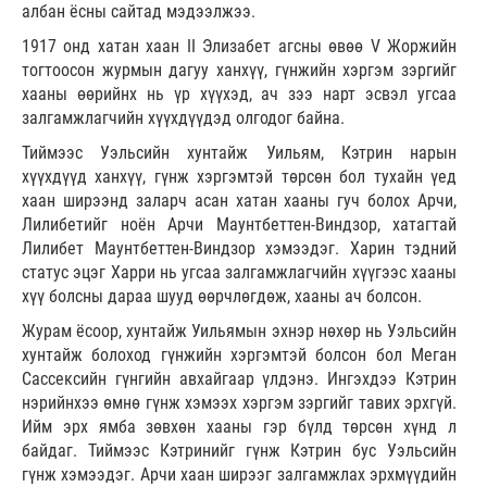
албан ёсны сайтад мэдээлжээ.
1917 онд хатан хаан II Элизабет агсны өвөө V Жоржийн
тогтоосон журмын дагуу ханхүү, гүнжийн хэргэм зэргийг
хааны өөрийнх нь үр хүүхэд, ач зээ нарт эсвэл угсаа
залгамжлагчийн хүүхдүүдэд олгодог байна.
Тиймээс Уэльсийн хунтайж Уильям, Кэтрин нарын
хүүхдүүд ханхүү, гүнж хэргэмтэй төрсөн бол тухайн үед
хаан ширээнд заларч асан хатан хааны гуч болох Арчи,
Лилибетийг ноён Арчи Маунтбеттен-Виндзор, хатагтай
Лилибет Маунтбеттен-Виндзор хэмээдэг. Харин тэдний
статус эцэг Харри нь угсаа залгамжлагчийн хүүгээс хааны
хүү болсны дараа шууд өөрчлөгдөж, хааны ач болсон.
Журам ёсоор, хунтайж Уильямын эхнэр нөхөр нь Уэльсийн
хунтайж болоход гүнжийн хэргэмтэй болсон бол Меган
Сассексийн гүнгийн авхайгаар үлдэнэ. Ингэхдээ Кэтрин
нэрийнхээ өмнө гүнж хэмээх хэргэм зэргийг тавих эрхгүй.
Ийм эрх ямба зөвхөн хааны гэр бүлд төрсөн хүнд л
байдаг. Тиймээс Кэтринийг гүнж Кэтрин бус Уэльсийн
гүнж хэмээдэг. Арчи хаан ширээг залгамжлах эрхмүүдийн