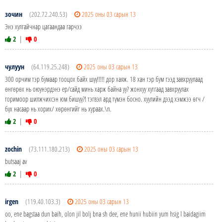
зочин
(202.72.240.53)
2025 оны 03 сарын 13
Энэ хулгайчнар цагаандаа гарчээ
2
|
0
чулуун
(64.119.25.248)
2025 оны 03 сарын 13
300 орчим тэр бумаар тооцох байх шүү!!!!! дор хаяж. 18 хан тэр бум гээд завхруулаад
өнгөрөх нь оюунэрдэнэ ер/сайд минь харж байна уу? жонхуу хутгаад завхруулах
горимоор шилжчихсэн юм бишүү?! тэгвэл ард түмэн босно. хуулийн дээд хэмжээ өгч /
бүх насаар нь хорих/ хөрөнгийг нь хураах.\n.
2
|
0
zochin
(73.111.180.213)
2025 оны 03 сарын 13
butsaaj av
2
|
0
irgen
(119.40.103.3)
2025 оны 03 сарын 13
oo, ene bagstaa dun baih, olon jil bolj bna sh dee, ene hunii hubiin yum hsig l baidagiim