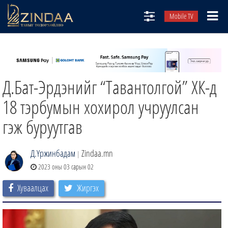
Mobile TV
НИЙТЛЭЛЧИД
ТВ8
Д.Бат-Эрдэнийг “Тавантолгой” ХК-д
ӨГЛӨӨНИЙ СОНИН
АУДИО ЗОХИОЛ
18 тэрбумын хохирол учруулсан
ЗИНДАА СЭТГҮҮЛ
гэж буруутгав
Д.Үржинбадам
Zindaa.mn
|
2023 оны 03 сарын 02
Хуваалцах
Жиргэх