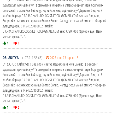
худалдахыг хүсч байна уу? Та санхүүгийн хямралын улмаас бөөрийг зарж борлуулах
боломжийг эрэлхийлж байна уу, юу хийхээ мэдэхгүй байна уу? Дараа нь бидэнтэй
холбоо бариад DR.PRADHAN.UROLOGIST.LT.COL@GMAIL.COM хаягаар бид танд
бөөрнийх нь хэмжээгээр санал болгох болно. Яагаад гэвэл манай эмнэлэгт бөөрний
дутагдалд орж, 91424323800802. имэйл:
DR.PRADHAN.UROLOGIST.LT.COL@GMAIL.COM Yнэ: $780, 000 (Долоон зуун, Наян
мянган доллар)\n\n
1
|
0
DR. ADITYA
(197.211.53.63)
2025 оны 03 сарын 13
БҮГДЭЭРЭЭ САЙН УУ!!!!! Бид олон нийтэд мэдээлэхийг хүсч байна; Та бөөрийг
худалдахыг хүсч байна уу? Та санхүүгийн хямралын улмаас бөөрийг зарж борлуулах
боломжийг эрэлхийлж байна уу, юу хийхээ мэдэхгүй байна уу? Дараа нь бидэнтэй
холбоо бариад DR.PRADHAN.UROLOGIST.LT.COL@GMAIL.COM хаягаар бид танд
бөөрнийх нь хэмжээгээр санал болгох болно. Яагаад гэвэл манай эмнэлэгт бөөрний
дутагдалд орж, 91424323800802. имэйл:
DR.PRADHAN.UROLOGIST.LT.COL@GMAIL.COM Yнэ: $780, 000 (Долоон зуун, Наян
мянган доллар)\n\n
1
|
0