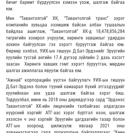
бичиг баримт бүрдүүлсэн хэмээн үзэж, шалгаж байгаа
юм.
Мөн “Тавантолгой” ХК, “Тавантолгой транс” зэрэг
компанийн хувьцаа эзэмшиж байсан албан тушаалын
байдлаа ашиглаж, “Тавантолгой” ХК-д 18,478,856,284
төгрөгийн хохирол учруулж, хөрөнгө завшихыг удирдан
зохион байгуулсан гэх хэрэгт буруутгаж байгаа юм.
Өөрөөр хэлбэл, УИХ-ын гишүүн Д.Бат-Эрдэнийг Эрүүгийн
хуулийн тусгай ангийн 17.4 дүгээр зүйлийн 2 дахь хэсэгт
заасан Хөрөнгө завших гэмт хэрэгт буруутган, мөрдөн
шалгах ажиллагаа явуулж байгаа юм.
“Ажнай” корпорацийн үүсгэн байгуулагч УИХ-ын гишүүн
Д.Бат-Эрдэнэ болон түүний хамаарал бүхий этгээдүүдийг
хуулийнхан анх удаа шалгаж байгаа хэрэг биш.
Тодруулбал, өмнө нь 2018 оны дөрөвдүгээр сард "Эрдэнэс
Тавантолгой" ХК-ийн лицензийн талбайгаас алдагдсан
нүүрсний хэргийг АТГ-аас хэрэг бүртгэл нээн, шалгаж
эхэлсэн ч энэ хэргийг Эрүүгийн цагдаагийн газар болон
АТГ-ын хооронд шилжүүлж явсаар 2021 оны
арваннэгдүгээр сард прокурорын байгууллагаас "Хөөн