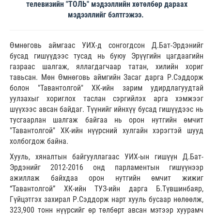
телевизийн "ТОЛЬ" мэдээллийн хөтөлбөр дараах
мэдээллийг бэлтгэжээ.
Өмнөговь аймгаас УИХ-д сонгогдсон Д.Бат-Эрдэнийг
бусад гишүүдээс тусад нь буюу Эрүүгийн цагдаагийн
газраас шалгаж, яллагдагчаар татан, хилийн хориг
тавьсан. Мөн Өмнөговь аймгийн Засаг дарга Р.Сэддорж
болон "Тавантолгой" ХК-ийн зарим удирдлагуудтай
уулзахыг хориглох таслан сэргийлэх арга хэмжээг
шүүхээс авсан байдаг. Түүнийг ийнхүү бусад гишүүдээс нь
тусгаарлан шалгаж байгаа нь орон нутгийн өмчит
"Тавантолгой" ХК-ийн нүүрсний хулгайн хэрэгтэй шууд
холбогдож байна.
Хууль, хяналтын байгууллагаас УИХ-ын гишүүн Д.Бат-
Эрдэнийг 2012-2016 онд парламентын гишүүнээр
ажиллаж байхдаа орон нутгийн өмчит жижиг
“Тавантолгой” ХК-ийн ТУЗ-ийн дарга Б.Түвшинбаяр,
Гүйцэтгэх захирал Р.Сэддорж нарт хууль бусаар нөлөөлж,
323,900 тонн нүүрсийг өр төлбөрт авсан мэтээр хуурамч