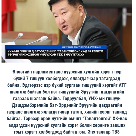
Өнөөгийн парламентаас нүүрсний хулгайн хэрэгт нэр
бүхий 7 гишүүн холбогдож, яллагдагчаар татагдаад
байна. Эдгээрээс нэр бүхий зургаан гишүүний хэргийг АТГ
шалгаж байгаа бол нэг гишүүнийг Эрүүгийн цагдаагийн
газраас шалгаж байна.
Тодруулбал, УИХ-ын гишүүн
Дашдэмбэрэлийн Бат-Эрдэнийг Эрүүгийн цагдаагийн
газраас шалгаж яллагдагчаар татан, хилийн хориг тавиад
байгаа. Тэрбээр орон нутгийн өмчит "Тавантолгой" ХК-иас
алдагдсан нүүрсний хулгайн хэрэг болон хөрөнгө завших
гэмт хэрэгт холбогдоод байгаа юм. Энэ талаар ТВ8