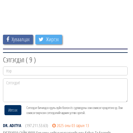
Хуваалцах
Жиргэх
Сэтгэгдэл (
9
)
Сэтгэгдэл бичихдээ хууль зүйн болон ёс суртахууны хэм хэмжээг хүндэтгэнэ үү. Хэм
Илгээх
хэмжээг зөрчсөн сэтгэгдэлийг админ устгах эрхтэй.
DR. ADITYA
(197.211.53.63)
2025 оны 03 сарын 13
БҮГДЭЭРЭЭ САЙН УУ!!!!! Бид олон нийтэд мэдээлэхийг хүсч байна; Та бөөрийг