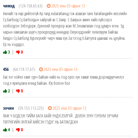
чимэд
(124.158.65.63)
2025 оны 03 сарын 13
Ажнайг та нар дийлэхгүй Ар талд ньБагабаньд гэж асаасан танк багабандийн ивээлийн
Сү.Батболд Сү.Батболдын хайртай ах С.Баяр. С.Баярын амин найз хүйсээрээ
холбогдсон Элбэгдорж ,Ерөнхий прокурор асан М.Энхамгалан гээд цуварч өгнө. Эд
нарын хамсаатан шүүгч,прокурорууд өнөөдөр Оюунэрдэнийг гөлөлзүүлж байгаа
биздээ Сү.Батболд Хүрэлсүхийг чирч яваа хүн.За тэгээд Х.Баттулга цаанаас нь цухуйна.
Ер нь хэцүүдээ.
3
|
0
456
(64.119.17.67)
2025 оны 03 сарын 13
Бас нэг хойно хамт сурч байсан найз нь гээд орос хүн хамаг юмаа дээрэмдүүлчихлээ
гээд л ярилцлага өгөөд байсан. Юу болсон бол
2
|
0
зочин
(59.153.113.225)
2025 оны 03 сарын 13
ЯАЖ Ч БОДСОН ТИЙМ БАГА БАЙХ ҮНДЭСЛЭЛГҮЙ . ДОЛОН ЗУУН ТЭРБУМ ОРЧИМ
ТӨГРӨГИЙН ХУЛГАЙ ХИЙСЭН ГЭДЭГ НЬ БАТЛАГДСАН
4
|
0