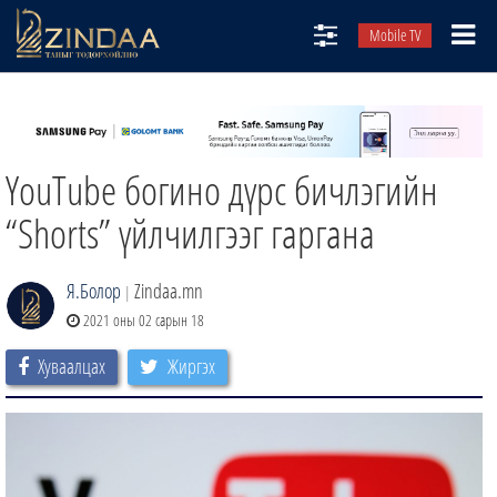
Mobile TV
НИЙТЛЭЛЧИД
ТВ8
YouTube богино дүрс бичлэгийн
ӨГЛӨӨНИЙ СОНИН
АУДИО ЗОХИОЛ
“Shorts” үйлчилгээг гаргана
ЗИНДАА СЭТГҮҮЛ
Я.Болор
Zindaa.mn
|
2021 оны 02 сарын 18
Хуваалцах
Жиргэх