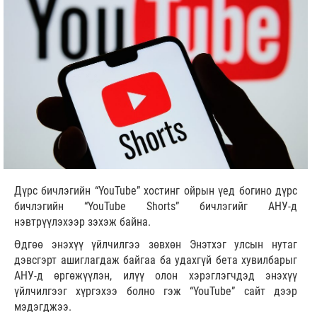
Дүрс бичлэгийн “YouTube” хостинг ойрын үед богино дүрс
бичлэгийн “YouTube Shorts” бичлэгийг АНУ-д
нэвтрүүлэхээр зэхэж байна.
Өдгөө энэхүү үйлчилгээ зөвхөн Энэтхэг улсын нутаг
дэвсгэрт ашиглагдаж байгаа ба удахгүй бета хувилбарыг
АНУ-д өргөжүүлэн, илүү олон хэрэглэгчдэд энэхүү
үйлчилгээг хүргэхээ болно гэж “YouTube” сайт дээр
мэдэгджээ.