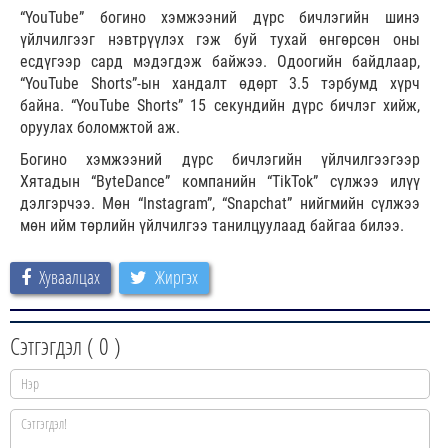
“YouTube” богино хэмжээний дүрс бичлэгийн шинэ
үйлчилгээг нэвтрүүлэх гэж буй тухай өнгөрсөн оны
есдүгээр сард мэдэгдэж байжээ. Одоогийн байдлаар,
“YouTube Shorts”-ын хандалт өдөрт 3.5 тэрбумд хүрч
байна. “YouTube Shorts” 15 секундийн дүрс бичлэг хийж,
оруулах боломжтой аж.
Богино хэмжээний дүрс бичлэгийн үйлчилгээгээр
Хятадын “ByteDance” компанийн “TikTok” сүлжээ илүү
дэлгэрчээ. Мөн “Instagram”, “Snapchat” нийгмийн сүлжээ
мөн ийм төрлийн үйлчилгээ танилцуулаад байгаа билээ.
Хуваалцах
Жиргэх
Сэтгэгдэл (
0
)