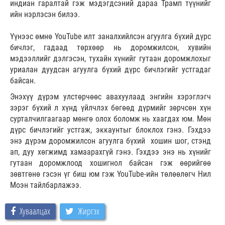
индиан гаралтай гэж мэдэгдсэний дараа Трамп түүнийг
ийн нэрлэсэн билээ.
Үүнээс өмнө YouTube илт заналхийлсэн агуулга бүхий дүрс
бичлэг, гадаад төрхөөр нь доромжилсон, хувийн
мэдээллийг дэлгэсэн, тухайн хүнийг гутаан доромжлохыг
уриалан дуудсан агуулга бүхий дүрс бичлэгийг устгадаг
байсан.
Энэхүү дүрэм улстөрчөөс авахуулаад энгийн хэрэглэгч
зэрэг бүхий л хүнд үйлчлэх бөгөөд дүрмийг зөрчсөн хүн
сурталчилгаагаар мөнгө олох боломж нь хаагдах юм. Мөн
дүрс бичлэгийг устгаж, эккаунтыг блоклох гэнэ. Гэхдээ
энэ дүрэм доромжилсон агуулга бүхий хошин шог, стэнд
ап, дуу хөгжимд хамаарахгүй гэнэ. Гэхдээ энэ нь хүнийг
гутаан доромжлоод хошигнол байсан гэж өөрийгөө
зөвтгөнө гэсэн үг биш юм гэж YouTube-ийн төлөөлөгч Нил
Моэн тайлбарлажээ.
Хуваалцах
Жиргэх