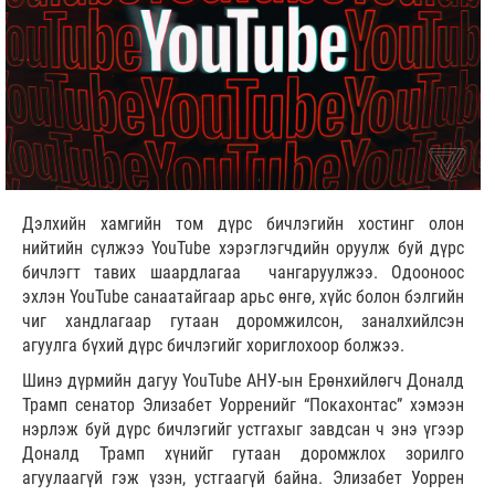
Дэлхийн хамгийн том дүрс бичлэгийн хостинг олон
нийтийн сүлжээ YouTube хэрэглэгчдийн оруулж буй дүрс
бичлэгт тавих шаардлагаа чангаруулжээ. Одооноос
эхлэн YouTube санаатайгаар арьс өнгө, хүйс болон бэлгийн
чиг хандлагаар гутаан доромжилсон, заналхийлсэн
агуулга бүхий дүрс бичлэгийг хориглохоор болжээ.
Шинэ дүрмийн дагуу YouTube АНУ-ын Ерөнхийлөгч Доналд
Трамп сенатор Элизабет Уорренийг “Покахонтас” хэмээн
нэрлэж буй дүрс бичлэгийг устгахыг завдсан ч энэ үгээр
Доналд Трамп хүнийг гутаан доромжлох зорилго
агуулаагүй гэж үзэн, устгаагүй байна. Элизабет Уоррен