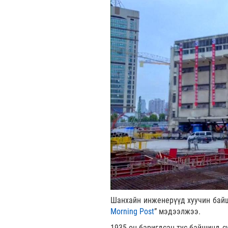
Шанхайн инженерүүд хуучин байш
Morning Post
” мэдээлжээ.
1935 он баригдсан тус байшинд с