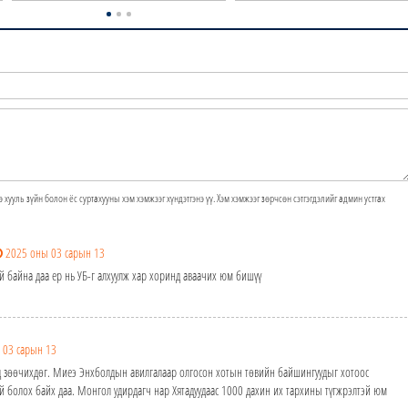
э хууль зүйн болон ёс суртахууны хэм хэмжээг хүндэтгэнэ үү. Хэм хэмжээг зөрчсөн сэтгэгдэлийг админ устгах
2025 оны 03 сарын 13
й байна даа ер нь УБ-г алхуулж хар хоринд аваачих юм бишүү
 03 сарын 13
ад зөөчихдөг. Миеэ Энхболдын авилгалаар олгосон хотын төвийн байшингуудыг хотоос
гүй болох байх даа. Монгол удирдагч нар Хятадуудаас 1000 дахин их тархины түгжрэлтэй юм