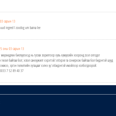
03 сарын 13
nuud ingeed l zoodog um baina lee
25 оны 03 сарын 13
т мөрөөдлөө биелүүлэхэд нь туслах зорилгоор хувь хүмүүсийн хооронд зээл олгодог
н төсөл байгаа бол; эсвэл санхүүжилт хэрэгтэй.\nХэрэв та сонирхож байгаа бол бидэнтэй шууд
 хэмжээ, эргэн төлөлтийн хугацааг хэлнэ үү.\nБидэнтэй имэйлээр холбогдоорой:
 0033 7 52 89 40 37
х