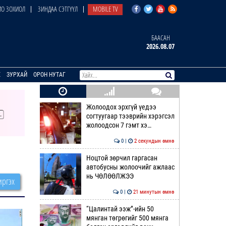
О ЗОХИОЛ
ЗИНДАА СЭТГҮҮЛ
MOBILE TV
БААСАН
2026.08.07
E
ЗУРХАЙ
ОРОН НУТАГ
Жолоодох эрхгүй үедээ
согтуугаар тээврийн хэрэгсэл
жолоодсон 7 гэмт хэ…
0 |
2 секундын өмнө
Ноцтой зөрчил гаргасан
автобусны жолоочийг ажлаас
нь ЧӨЛӨӨЛЖЭЭ
ргэх
0 |
21 минутын өмнө
“Цалинтай ээж”-ийн 50
мянган төгрөгийг 500 мянга