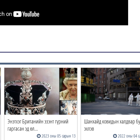
Энэтхэг Британийн эзэнт гүрний
Шанхайд ковидын халдвар б
гаргасан эд өл…
эхлэв
2023 оны 05 сарын 13
2022 оны 04 с