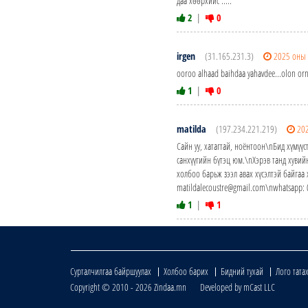
даа хөөрхийс .....
2
|
0
irgen
(31.165.231.3)
2025 оны 
ooroo alhaad baihdaa yahavdee...olon or
1
|
0
matilda
(197.234.221.219)
20
Сайн уу, хатагтай, ноёнтоон\nБид хүмүүс
санхүүгийн бүтэц юм.\nХэрэв танд хувий
холбоо барьж зээл авах хүсэлтэй байгаа
matildalecoustre@gmail.com\nwhatsapp:
1
|
1
Сурталчилгаа байршуулах
Холбоо барих
Бидний тухай
Лого тата
Copyright © 2010 - 2026 Zindaa.mn Developed by mCast LLC