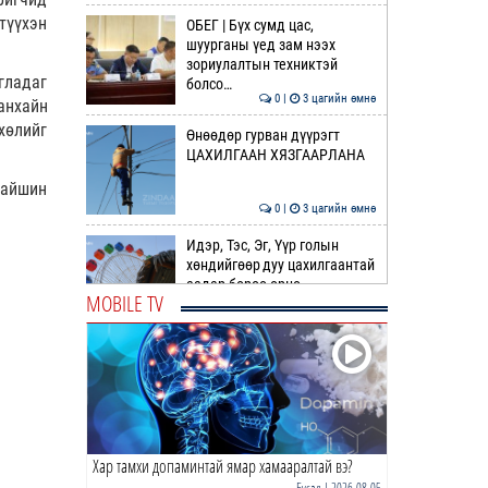
түүхэн
ОБЕГ | Бүх сумд цас,
шуурганы үед зам нээх
зориулалтын техниктэй
игладаг
болсо…
0 |
3 цагийн өмнө
анхайн
хөлийг
Өнөөдөр гурван дүүрэгт
ЦАХИЛГААН ХЯЗГААРЛАНА
байшин
0 |
3 цагийн өмнө
Идэр, Тэс, Эг, Үүр голын
хөндийгөөр дуу цахилгаантай
аадар бороо орно
MOBILE TV
0 |
3 цагийн өмнө
ӨРНИЙН ЗУРХАЙ |
Ихрийнхний эрч хүч, авьяас
чадвар ундарна
0 |
5 цагийн өмнө
Хар тамхи допаминтай ямар хамааралтай вэ?
ӨГЛӨӨНИЙ МЭНД!
Бусад
| 2026-08-05