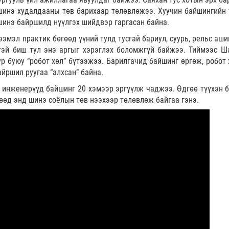
шинэ худалдааны төв барихаар төлөвлөжээ. Хуучин байшингийн 
 шинэ байршилд нүүлгэх шийдвэр гаргасан байна.
ээмэл практик бөгөөд үүний тулд тусгай бариул, суурь, рельс аш
тэй биш тул энэ аргыг хэрэглэх боломжгүй байжээ. Тиймээс Ш
р буюу “робот хөл” бүтээжээ. Барилгачид байшинг өргөж, робот 
йршил руугаа “алхсан” байна.
 инженерүүд байшинг 20 хэмээр эргүүлж чаджээ. Өдгөө түүхэн 
өөд энд шинэ соёлын төв нээхээр төлөвлөж байгаа гэнэ.