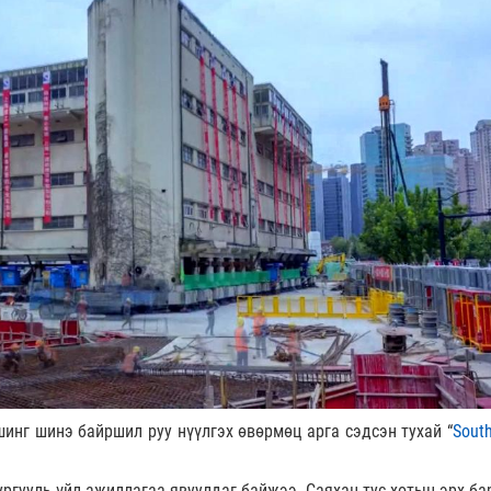
инг шинэ байршил руу нүүлгэх өвөрмөц арга сэдсэн тухай “
Sout
ургууль үйл ажиллагаа явуулдаг байжээ. Саяхан тус хотын эрх ба