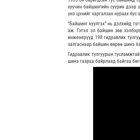
хуучин байшингийн суурин дээр 
үнэ цэнийг харгалзан нураах бус
“Байшинг нүүлгэх” нь дэлхийд түг
аж. Гэтэл эл байшин зөв хэлбэр
инженерүүд 198 гидравлик тулгуу
залгаснаар байшин өөрөө шинэ ба
Гидравлик тулгуурын тусламжтай
шинэ газраа байрлаад байгаа бөг