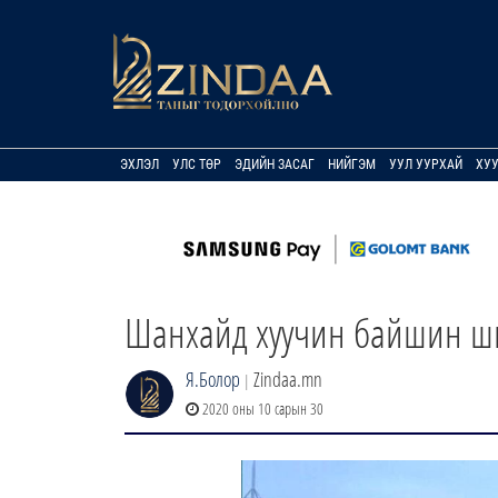
ЭХЛЭЛ
УЛС ТӨР
ЭДИЙН ЗАСАГ
НИЙГЭМ
УУЛ УУРХАЙ
ХУ
Шанхайд хуучин байшин ши
Я.Болор
Zindaa.mn
|
2020 оны 10 сарын 30