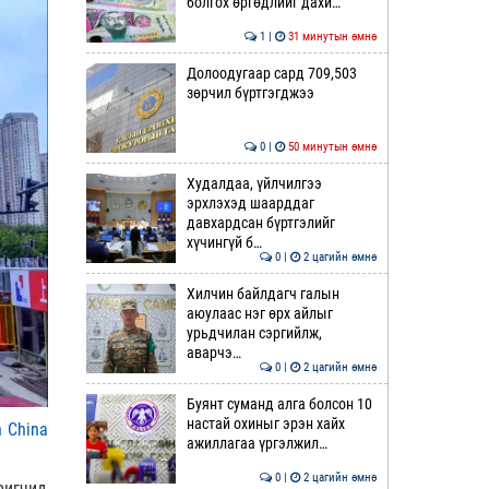
болгох өргөдлийг дахи…
1 |
31 минутын өмнө
Долоодугаар сард 709,503
зөрчил бүртгэгджээ
0 |
50 минутын өмнө
Худалдаа, үйлчилгээ
эрхлэхэд шаарддаг
давхардсан бүртгэлийг
хүчингүй б…
0 |
2 цагийн өмнө
Хилчин байлдагч галын
аюулаас нэг өрх айлыг
урьдчилан сэргийлж,
аварчэ…
0 |
2 цагийн өмнө
Буянт суманд алга болсон 10
настай охиныг эрэн хайх
h China
ажиллагаа үргэлжил…
0 |
2 цагийн өмнө
ригчид