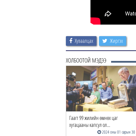
Хуваалцах
Жиргэх
ХОЛБООТОЙ МЭДЭЭ
Гаагт 99 жилийн өмнөх цаг
хугацааны капсул ол…
2024 оны 01 сарын 30