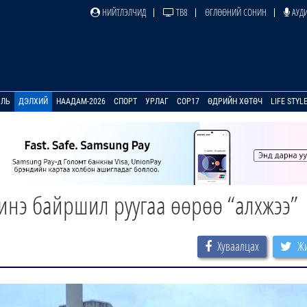
НИЙТЛЭЛЧИД
ТВ8
ӨГЛӨӨНИЙ СОНИН
АУДИ
УЛЬ
ДЭЛХИЙ
НААДАМ-2026
СПОРТ
УРЛАГ
COP17
ӨДРИЙН ХӨТӨЧ
LIFE STYL
нэ байршил руугаа өөрөө “алхжээ”
Хуваалцах
Жи