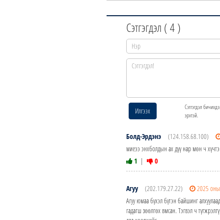
Сэтгэгдэл (
4
)
Сэтгэгдэл бичихдэ
Илгээх
эрхтэй.
Болд-Эрдэнэ
(124.158.68.100)
миеээ энхболдын ах дүү нар мөн ч хүчтэ
1
|
0
Агуу
(202.179.27.22)
2025 оны
Агуу юмаа бүхэл бүтэн байшинг алхуула
гадагш зөөлгөх вмсан. Тэгвэл ч түгжрэл