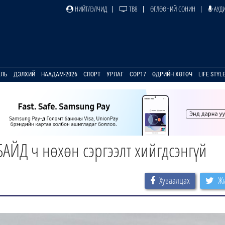
НИЙТЛЭЛЧИД
ТВ8
ӨГЛӨӨНИЙ СОНИН
АУДИ
УЛЬ
ДЭЛХИЙ
НААДАМ-2026
СПОРТ
УРЛАГ
COP17
ӨДРИЙН ХӨТӨЧ
LIFE STYL
АЙД ч нөхөн сэргээлт хийгдсэнгүй
Хуваалцах
Жи