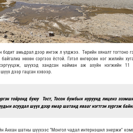
н бодит амьдрал дээр ингэж л үлджээ. Төрийн хяналт тогтоно гэ
 байгалиа нөхөн сэргээх ёстой. Гэтэл өнгөрсөн нэг жилийн хуг
сэргүүцэж, шүүхэд хандсан найман аж ахуйн нэгжийн 11 
шүүх дээр гацсан хэвээр.
эргэн тойронд буюу Тост, Тосон бумбын нуруунд лиценз эзэмш
удын асуудал шүүх дээр ямар шатанд явааг нэгтгэн хүргэж байн
ийн Анхан шатны шүүхээс "Монгол чадал интернэшнл энержи" ком