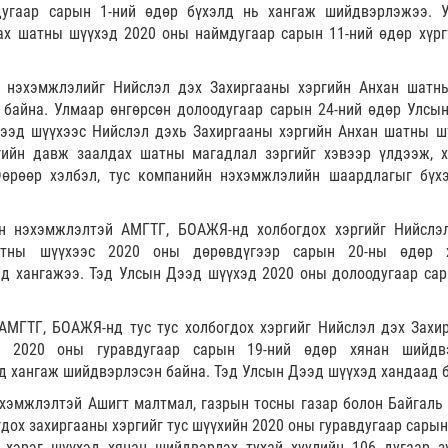
угаар сарын 1-ний өдөр бүхэлд нь хангаж шийдвэрлэжээ. 
ах шатны шүүхэд 2020 оны наймдугаар сарын 11-ний өдөр хүрг
н нэхэмжлэлийг Нийслэл дэх Захиргааны хэргийн Анхан шатн
 байна. Улмаар өнгөрсөн долоодугаар сарын 24-ний өдөр Улсы
ээд шүүхээс Нийслэл дэхь Захиргааны хэргийн Анхан шатны ш
ийн давж заалдах шатны магадлал зэргийг хэвээр үлдээж, х
Өөрөөр хэлбэл, тус компанийн нэхэмжлэлийн шаардлагыг бүх
йн нэхэмжлэлтэй АМГТГ, БОАЖЯ-нд холбогдох хэргийг Нийслэ
атны шүүхээс 2020 оны дөрөвдүгээр сарын 20-ны өдөр х
д хангажээ. Тэд Улсын Дээд шүүхэд 2020 оны долоодугаар сар
АМГТГ, БОАЖЯ-нд тус тус холбогдох хэргийг Нийслэл дэх Захи
с 2020 оны гуравдугаар сарын 19-ний өдөр хянан шийдв
 хангаж шийдвэрлэсэн байна. Тэд Улсын Дээд шүүхэд хандаад б
эхэмжлэлтэй Ашигт малтмал, газрын тосны газар болон Байгаль 
ох захиргааны хэргийг тус шүүхийн 2020 оны гуравдугаар сарын
хэрэг шүүхэд хянан шийдвэрлэх тухай хуулийн 106 дугаар з