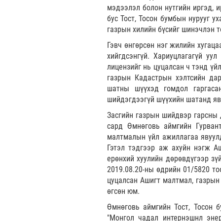
мэдээлэл болон нутгийн иргэд, и
бус Тост, Тосон бумбын нурууг у
газрын хилийн бүсийг шинэчлэн т
Гэвч өнгөрсөн нэг жилийн хугаца
хийгдсэнгүй. Хариуцлагагүй уул
лицензийг нь цуцалсан ч тэнд үй
газрын Кадастрын хэлтсийн дар
шатны шүүхэд гомдол гаргасан
шийдэгдээгүй шүүхийн шатанд яв
Засгийн газрын шийдвэр гарсны 
сард Өмнөговь аймгийн Гурвант
малтмалын үйл ажиллагаа явуулд
Гэтэл тэдгээр аж ахуйн нэгж Аш
ерөнхий хуулийн дөрөвдүгээр зүй
2019.08.20-ны өдрийн 01/5820 то
цуцалсан Ашигт малтмал, газрын
өгсөн юм.
Өмнөговь аймгийн Тост, Тосон 
"Монгол чадал интернэшнл энерж