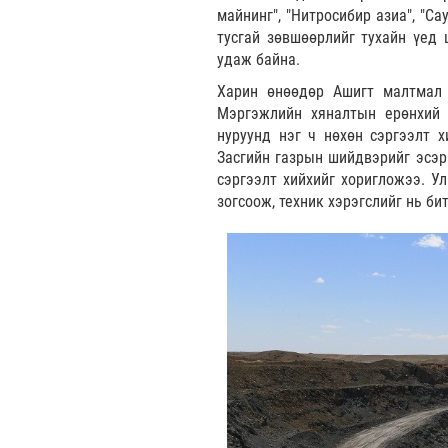
майнинг", "Нитросибир азиа", "Са
тусгай зөвшөөрлийг тухайн үед 
удаж байна.
Харин өнөөдөр Ашигт малтмал 
Мэргэжлийн хяналтын ерөнхий 
нуруунд нэг ч нөхөн сэргээлт х
Засгийн газрын шийдвэрийг эсэр
сэргээлт хийхийг хоригложээ. У
зогсоож, техник хэрэгслийг нь б