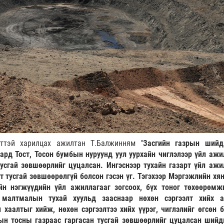
ттэй харилцах ажилтан Т.Балжинням "
Засгийн газрын шийд
ард Тост, Тосон бумбын нуруунд уул уурхайн чиглэлээр үйл ажи
усгай зөвшөөрлийг цуцалсан. Ингэснээр тухайн газарт үйл ажи
т тусгай зөвшөөрөлгүй болсон гэсэн үг. Тэгэхээр Мэргэжлийн хя
йн нэгжүүдийн үйл ажиллагааг зогсоох, бүх тоног төхөөрөмж
малтмалын тухай хуульд зааснаар нөхөн сэргээлт хийх 
 хаалтыг хийж, нөхөн сэргээлтээ хийх үүрэг, чиглэлийг өгсөн б
ын тосны газраас гаргасан тусгай зөвшөөрлийг цуцалсан шийд