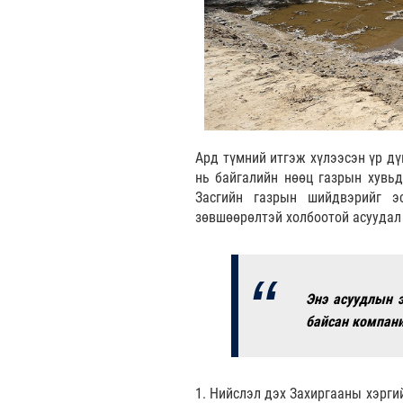
Ард түмний итгэж хүлээсэн үр дү
нь байгалийн нөөц газрын хувьд
Засгийн газрын шийдвэрийг э
зөвшөөрөлтэй холбоотой асуудал 
Энэ асуудлын 
байсан компани
1. Нийслэл дэх Захиргааны хэрг