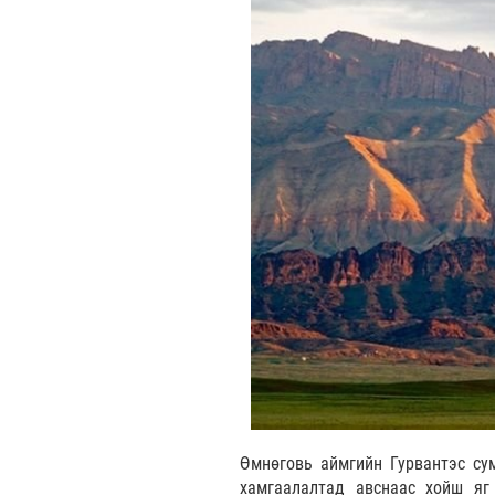
Өмнөговь аймгийн Гурвантэс сум
хамгаалалтад авснаас хойш яг