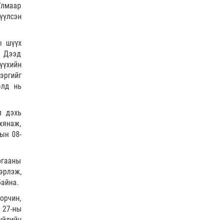
Долоодугаар сард 709,503
Улмаар
зөрчил бүртгэгджээ
үүлсэн
0 |
2026-08-07
ы шүүх
Худалдаа, үйлчилгээ
н Дээд
эрхлэхэд шаарддаг
үүхийн
давхардсан бүртгэлийг
эргийг
хүчингүй б…
элд нь
0 |
2026-08-07
Хилчин байлдагч галын
аюулаас нэг өрх айлыг
л дэхь
урьдчилан сэргийлж,
янаж,
аварчэ…
ын 08-
0 |
2026-08-07
Буянт суманд алга болсон 10
ргааны
настай охиныг эрэн хайх
ажиллагаа үргэлжил…
эрлэж,
айна.
0 |
2026-08-07
орчин,
ОБЕГ | Бүх сумд цас,
 27-ны
шуурганы үед зам нээх
зориулалтын техниктэй
үйлийн