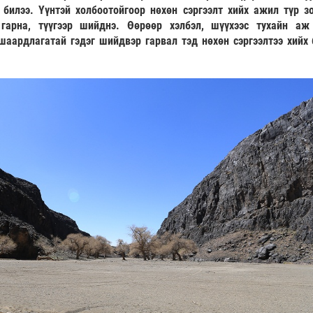
билээ. Үүнтэй холбоотойгоор нөхөн сэргээлт хийх ажил түр зо
арна, түүгээр шийднэ. Өөрөөр хэлбэл, шүүхээс тухайн аж
 шаардлагатай гэдэг шийдвэр гарвал тэд нөхөн сэргээлтээ хийх