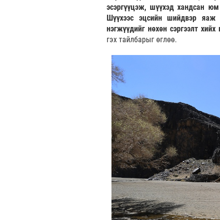
эсэргүүцэж, шүүхэд хандсан юм 
Шүүхээс эцсийн шийдвэр яаж г
нэгжүүдийг нөхөн сэргээлт хийх
гэх тайлбарыг өглөө.