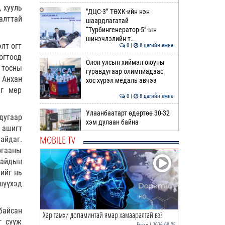
 хууль
"ДЦС-3” ТӨХК-ийн нэн
алттай
шаардлагатай
“Турбингенератор-5”-ын
шинэчлэлийн т…
лт огт
0 |
8 цагийн өмнө
огтоод
Олон улсын хиймэл оюуны
 тосны
гуравдугаар олимпиадаас
 Анхан
хос хүрэл медаль авчээ
эг мөр
0 |
8 цагийн өмнө
Улаанбаатарт өдөртөө 30-32
дугаар
хэм дулаан байна
 ашигт
MOBILE TV
айдаг.
0 |
8 цагийн өмнө
ргааны
сайдын
ДОРНЫН ЗУРХАЙ | Морь,
ийг нь
нохой жилтнээ аливаа үйлийг
хийхэд эерэг сайн
шүүхэд
0 |
9 цагийн өмнө
байсан
Хар тамхи допаминтай ямар хамааралтай вэ?
ӨГЛӨӨНИЙ МЭНД!
г сүүж
Бусад
| 2026-08-05