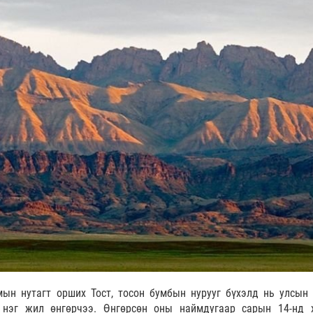
ын нутагт орших Тост, тосон бумбын нурууг бүхэлд нь улсын 
 нэг жил өнгөрчээ. Өнгөрсөн оны наймдугаар сарын 14-нд 