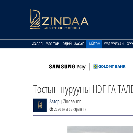
ЭХЛЭЛ
УЛС ТӨР
ЭДИЙН ЗАСАГ
НИЙГЭМ
УУЛ УУРХАЙ
ХУ
Тостын нурууны НЭГ ГА ТАЛБ
Автор
Zindaa.mn
|
2020 оны 08 сарын 17