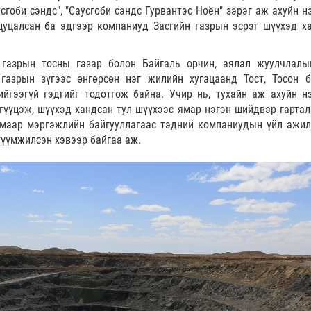
усгоби сэндс", "Саусгоби сэндс Гурвантэс Ноён" зэрэг аж ахуйн 
цуцалсан ба эдгээр компаниуд Засгийн газрын эсрэг шүүхэд х
газрын тосны газар болон Байгаль орчин, аялал жуулчлалы
газрын зүгээс өнгөрсөн нэг жилийн хугацаанд Тост, Тосон 
ийгээгүй гэдгийг тодотгож байна. Учир нь, тухайн аж ахуйн н
гүүцэж, шүүхэд хандсан тул шүүхээс ямар нэгэн шийдвэр гартал
лмаар мэргэжлийн байгууллагаас тэдний компаниудын үйл ажил
итүүмжилсэн хэвээр байгаа аж.