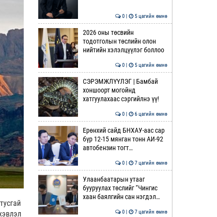
0 |
5 цагийн өмнө
2026 оны төсвийн
тодотголын төслийн олон
нийтийн хэлэлцүүлэг боллоо
0 |
5 цагийн өмнө
СЭРЭМЖЛҮҮЛЭГ | Бамбай
хоншоорт могойнд
хатгуулахаас сэргийлнэ үү!
0 |
6 цагийн өмнө
Ерөнхий сайд БНХАУ-аас сар
бүр 12-15 мянган тонн АИ-92
автобензин тогт…
0 |
7 цагийн өмнө
Улаанбаатарын утааг
бууруулах төслийг “Чингис
хаан баялгийн сан нэгдэл…
тусгай
0 |
7 цагийн өмнө
хэвлэл