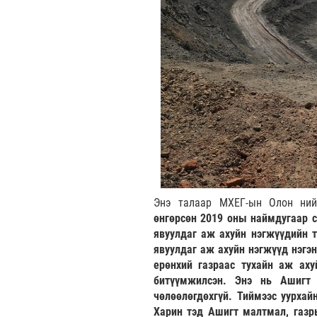
Энэ талаар МХЕГ-ын Олон ний
өнгөрсөн 2019 оны наймдугаар с
явуулдаг аж ахуйн нэгжүүдийн т
явуулдаг аж ахуйн нэгжүүд нэгэн
ерөнхий газраас тухайн аж аху
битүүмжилсэн. Энэ нь Ашигт 
чөлөөлөгдөхгүй. Тиймээс уурхайн
Харин тэд Ашигт малтмал, газр