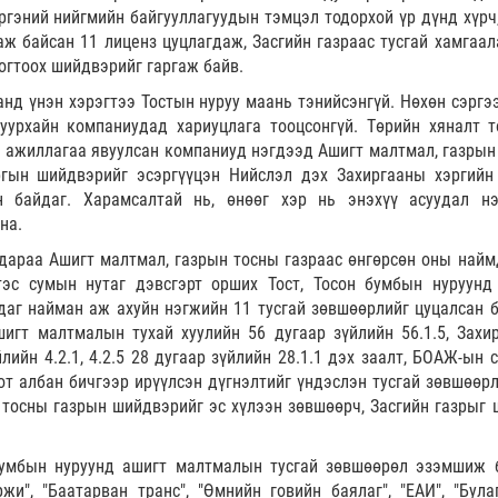
ргэний нийгмийн байгууллагуудын тэмцэл тодорхой үр дүнд хүрч,
хаж байсан 11 лиценз цуцлагдаж, Засгийн газраас тусгай хамгаал
огтоох шийдвэрийг гаргаж байв.
анд үнэн хэрэгтээ Тостын нуруу маань тэнийсэнгүй. Нөхөн сэргээ
 уурхайн компаниудад хариуцлага тооцсонгүй. Төрийн хяналт т
л ажиллагаа явуулсан компаниуд нэгдээд Ашигт малтмал, газрын
гын шийдвэрийг эсэргүүцэн Нийслэл дэх Захиргааны хэргийн
 байдаг. Харамсалтай нь, өнөөг хэр нь энэхүү асуудал н
на.
дараа Ашигт малтмал, газрын тосны газраас өнгөрсөн оны найм
эс сумын нутаг дэвсгэрт орших Тост, Тосон бумбын нуруунд
аг найман аж ахуйн нэгжийн 11 тусгай зөвшөөрлийг цуцалсан б
игт малтмалын тухай хуулийн 56 дугаар зүйлийн 56.1.5, Захи
лийн 4.2.1, 4.2.5 28 дугаар зүйлийн 28.1.1 дэх заалт, БОАЖ-ын 
от албан бичгээр ирүүлсэн дүгнэлтийг үндэслэн тусгай зөвшөөрл
 тосны газрын шийдвэрийг эс хүлээн зөвшөөрч, Засгийн газрыг 
бумбын нуруунд ашигт малтмалын тусгай зөвшөөрөл эзэмшиж 
и", "Баатарван транс", "Өмнийн говийн баялаг", "ЕАИ", "Була