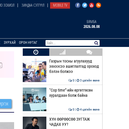
О ЗОХИОЛ
ЗИНДАА СЭТГҮҮЛ
MOBILE TV
БЯМБА
2026.08.08
E
ЗУРХАЙ
ОРОН НУТАГ
Газрын тосны агуулахууд
эхнээсээ ашиглалтад ороход
бэлэн болжээ
0 |
3 цагийн өмнө
“Cop time”-ийн өргөтгөсөн
хуралдаан болж байна
ргэх
0 |
4 цагийн өмнө
ХҮН ӨӨРӨӨСӨӨ ЗУГТАЖ
ЧАДАХ УУ?