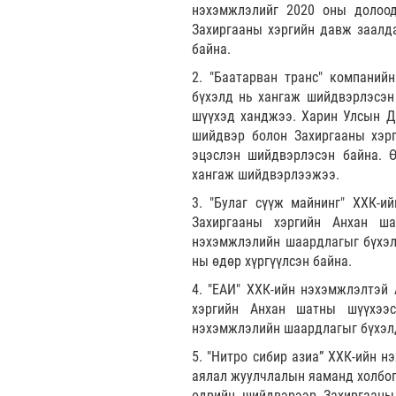
нэхэмжлэлийг 2020 оны долоод
Захиргааны хэргийн давж заалд
байна.
2. "Баатарван транс" компаний
бүхэлд нь хангаж шийдвэрлэсэн
шүүхэд ханджээ. Харин Улсын Д
шийдвэр болон Захиргааны хэрг
эцэслэн шийдвэрлэсэн байна. 
хангаж шийдвэрлээжээ.
3. "Булаг сүүж майнинг" ХХК-и
Захиргааны хэргийн Анхан ш
нэхэмжлэлийн шаардлагыг бүхэл
ны өдөр хүргүүлсэн байна.
4. "ЕАИ" ХХК-ийн нэхэмжлэлтэй 
хэргийн Анхан шатны шүүхээ
нэхэмжлэлийн шаардлагыг бүхэлд
5. "Нитро сибир азиа” ХХК-ийн н
аялал жуулчлалын яаманд холбогд
өдрийн шийдвэрээр Захиргааны 