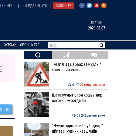
О ЗОХИОЛ
ЗИНДАА СЭТГҮҮЛ
MOBILE TV
БААСАН
2026.08.07
E
ЗУРХАЙ
ОРОН НУТАГ
ТАНИЛЦ | Дараах замуудыг
хааж, шинэчлэнэ
0 |
27 минутын өмнө
Шатахууныг олон хошуугаар
олгохыг үүрэгджээ
ргэх
0 |
2 цагийн өмнө
“Нүүрс пиролизийн үйлдвэр”-
ийг төр, хувийн хэвшлийн