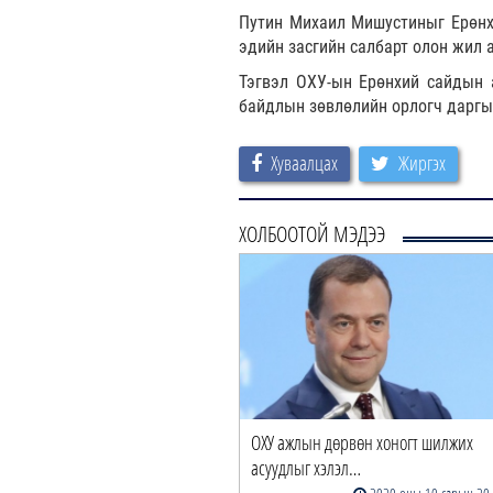
Путин Михаил Мишустиныг Ерөнхи
эдийн засгийн салбарт олон жил 
Тэгвэл ОХУ-ын Ерөнхий сайдын
байдлын зөвлөлийн орлогч даргы
Хуваалцах
Жиргэх
ХОЛБООТОЙ МЭДЭЭ
ОХУ ажлын дөрвөн хоногт шилжих
асуудлыг хэлэл…