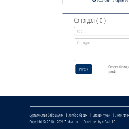
2020 оны 10 сарын 20
Сэтгэгдэл (
0
)
Сэтгэгдэл бичихдэ
Илгээх
эрхтэй.
Сурталчилгаа байршуулах
Холбоо барих
Бидний тухай
Лого тата
Copyright © 2010 - 2026 Zindaa.mn Developed by mCast LLC