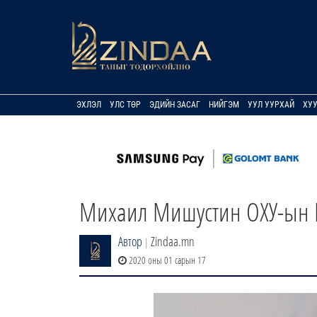
ЭХЛЭЛ
УЛС ТӨР
ЭДИЙН ЗАСАГ
НИЙГЭМ
УУЛ УУРХАЙ
ХУ
Михаил Мишустин ОХУ-ын 
Автор
Zindaa.mn
|
2020 оны 01 сарын 17