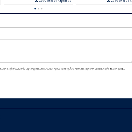
2020 оны 01 сарын 23
2020 оны 01 с
э хууль зүйн болон ёс суртахууны хэм хэмжээг хүндэтгэнэ үү. Хэм хэмжээг зөрчсөн сэтгэгдэлийг админ устгах
х