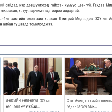
й сайдад нэр дэвшүүлэхэд гайхсан хүмүүс цөөнгүй. Гэхдээ Ми
ажилласан, хатуу, зарчимч гэдгээрээ алдартай.
 албыг хамгийн олон жил хашсан Дмитрий Медведев ОХУ-ын А
н албан тушаалд томилогджээ.
ДЭЛХИЙН ХЭВЛЭЛҮҮД: ОХУ-ыг
Хоккейчин, хөгжмийн зохиол
өөрчлөлт хүлээж бай…
эдийн засагч Мих…