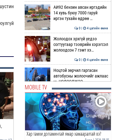
шустин
АИ92 бензин авсан иргэдийн
14 хувь буюу 7000 гаруй
иргэн тухайн өдрөө …
юулгүй
0 |
4 цагийн өмнө
Жолоодох эрхгүй үедээ
согтуугаар тээврийн хэрэгсэл
жолоодсон 7 гэмт хэ…
0 |
4 цагийн өмнө
Ноцтой зөрчил гаргасан
автобусны жолоочийг ажлаас
нь ЧӨЛӨӨЛЖЭЭ
MOBILE TV
0 |
5 цагийн өмнө
“Цалинтай ээж”-ийн 50
мянган төгрөгийг 500 мянга
болгох өргөдлийг дахи…
1 |
5 цагийн өмнө
ч,
ОХУ-ын хамгийн тууштай ЕРӨНХИЙ
Фото дурсамж: Баярта
САЙД Д.Медведе…
Д.Медведев
Хар тамхи допаминтай ямар хамааралтай вэ?
Долоодугаар сард 709,503
зөрчил бүртгэгджээ
Бусад
| 2026-08-05