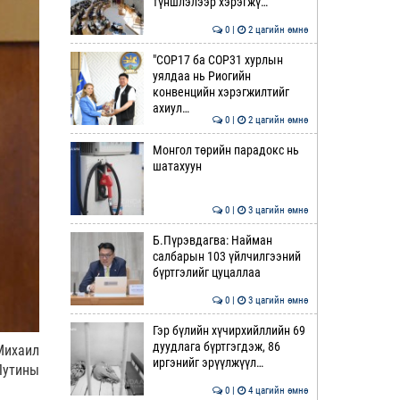
түншлэлээр хэрэгжү…
0 |
2 цагийн өмнө
"COP17 ба COP31 хурлын
уялдаа нь Риогийн
конвенцийн хэрэгжилтийг
ахиул…
0 |
2 цагийн өмнө
Монгол төрийн парадокс нь
шатахуун
0 |
3 цагийн өмнө
Б.Пүрэвдагва: Найман
салбарын 103 үйлчилгээний
бүртгэлийг цуцаллаа
0 |
3 цагийн өмнө
Гэр бүлийн хүчирхийллийн 69
дуудлага бүртгэгдэж, 86
Михаил
иргэнийг эрүүлжүүл…
Путины
0 |
4 цагийн өмнө