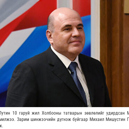
Путин 10 гаруй жил Холбооны татварын зөвлөлийг удирдсан 
милжээ. Зарим шинжээчийн дүгнэж буйгаар Михаил Мишустин 
ж.