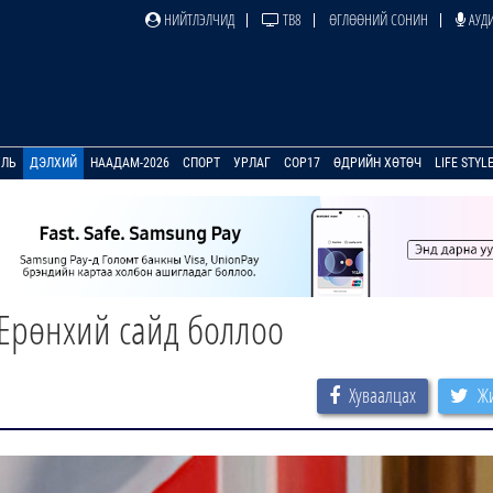
НИЙТЛЭЛЧИД
ТВ8
ӨГЛӨӨНИЙ СОНИН
АУДИ
УЛЬ
ДЭЛХИЙ
НААДАМ-2026
СПОРТ
УРЛАГ
COP17
ӨДРИЙН ХӨТӨЧ
LIFE STYL
Ерөнхий сайд боллоо
Хуваалцах
Жи