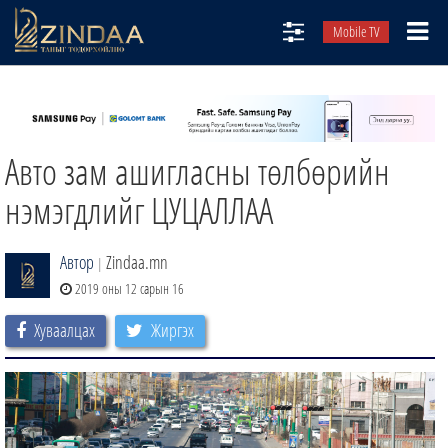
Mobile TV
НИЙТЛЭЛЧИД
ТВ8
Авто зам ашигласны төлбөрийн
ӨГЛӨӨНИЙ СОНИН
АУДИО ЗОХИОЛ
нэмэгдлийг ЦУЦАЛЛАА
ЗИНДАА СЭТГҮҮЛ
Автор
Zindaa.mn
|
2019 оны 12 сарын 16
Хуваалцах
Жиргэх