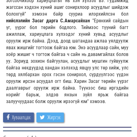
зогсоочихоор хариуцлагыг нь хэн хүлээх вэ. Гудамжид
жагссан хэдхэн хүний ашиг сонирхлоор асуудлыг шийдэж
болохгүй" хэмээн байр сууриа илэрхийлсэн бол
нийслэлийн Засаг дарга С.Амарсайхан
"Ерөнхий сайдын
үг, үүрэг бол төрийн бодлого. Тиймээс түүний багт
ажиллаж, хариуцлага хүлээдэг хүний хувьд асуудлыг
оруулж ирж байна. Дээд, доод шатандаа ажлаа уялдуулж
явах жишгийг тогтоож байгаа юм. Энэ асуудлаар сайн, муу
хоёр жишиг ч тогтож байгаа ч сайн нь давамгайлах болов
уу. Зориуд зохион байгуулан, асуудлыг мушгин гуйвуулж
байгаа нөхдүүдэд хандан хэлэхэд явцуу улс төр хийж, улс
төрд хялбархан орох гэсэн сонирхол, сүрдүүлгээс үүдэн
оруулж ирсэн асуудал огт биш. Харин Засаг төрийн үүрэг
даалгаврыг оруулж ирж байна. Түүнээс биш иргэдийн
нэрийг барьж, элдэв янзын зүйл ярьж байгаа
залуучуудаас болж оруулж ирээгүй юм" хэмээв.
Хуваалцах
Жиргэх