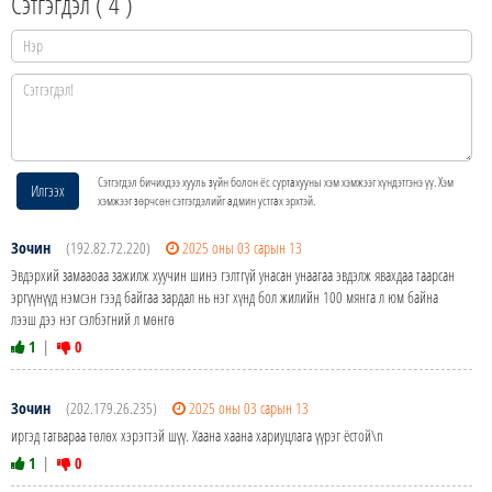
Сэтгэгдэл (
4
)
Сэтгэгдэл бичихдээ хууль зүйн болон ёс суртахууны хэм хэмжээг хүндэтгэнэ үү. Хэм
Илгээх
хэмжээг зөрчсөн сэтгэгдэлийг админ устгах эрхтэй.
Зочин
(192.82.72.220)
2025 оны 03 сарын 13
Эвдэрхий замааоаа зажилж хуучин шинэ гэлтгүй унасан унаагаа эвдэлж явахдаа таарсан
эргүүнүүд нэмсэн гээд байгаа зардал нь нэг хүнд бол жилийн 100 мянга л юм байна
лээш дээ нэг сэлбэгний л мөнгө
1
|
0
Зочин
(202.179.26.235)
2025 оны 03 сарын 13
иргэд татвараа төлөх хэрэгтэй шүү. Хаана хаана хариуцлага үүрэг ёстой\n
1
|
0