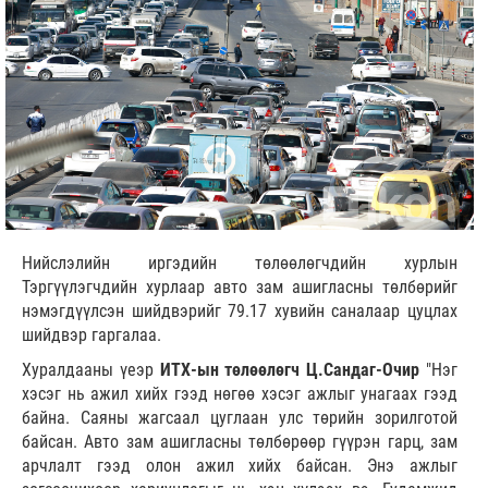
Нийслэлийн иргэдийн төлөөлөгчдийн хурлын
Тэргүүлэгчдийн хурлаар авто зам ашигласны төлбөрийг
нэмэгдүүлсэн шийдвэрийг 79.17 хувийн саналаар цуцлах
шийдвэр гаргалаа.
Хуралдааны үеэр
ИТХ-ын төлөөлөгч Ц.Сандаг-Очир
"Нэг
хэсэг нь ажил хийх гээд нөгөө хэсэг ажлыг унагаах гээд
байна. Саяны жагсаал цуглаан улс төрийн зорилготой
байсан. Авто зам ашигласны төлбөрөөр гүүрэн гарц, зам
арчлалт гээд олон ажил хийх байсан. Энэ ажлыг