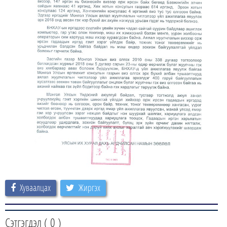
Хуваалцах
Жиргэх
Сэтгэгдэл (
0
)