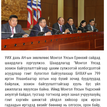
УИХ дахь АН-ын зөвлөлөөс Монгол Улсын Ерөнхий сайдад
шаардлага хүргүүлжээ. Шаардлагад "Монгол Улсад
зохион байгуулалттайгаар цахим сүлжээтэй холбогдолтой
асуудлаар гэмт бүлэглэл байгуулахаар БНХАУ-ын 799
иргэн Улаанбаатар хотын нэр бүхий зочид буудлуудад
байрлаж, зохион байгуулалттайгаар хууль бус үйл
ажиллагаа явуулсан байна. Иймд Монгол Улсын Үндэсний
аюулгүй байдал, тусгаар тогтнолд аюул занал учруулахуйц
гэмт хэргийн шинжтэй үйлдэл хийхээр орж ирсэн
гадаадын иргэдэд визийг бөөнөөр нь олгосон, орон байр,