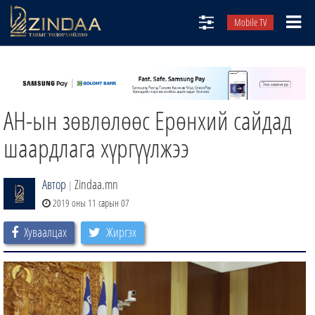
Mobile TV
НИЙТЛЭЛЧИД
ТВ8
АН-ын зөвлөлөөс Ерөнхий сайдад
ӨГЛӨӨНИЙ СОНИН
АУДИО ЗОХИОЛ
шаардлага хүргүүлжээ
ЗИНДАА СЭТГҮҮЛ
Автор
Zindaa.mn
|
2019 оны 11 сарын 07
Хуваалцах
Жиргэх