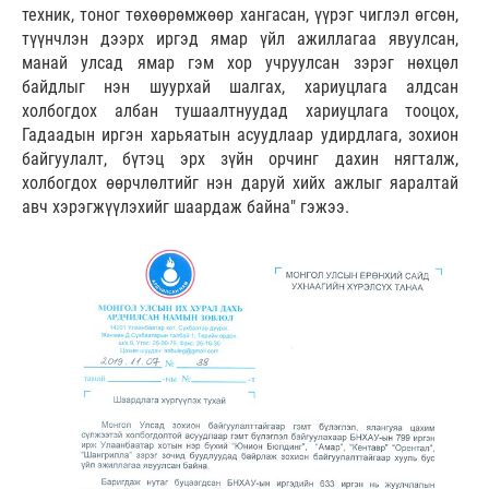
техник, тоног төхөөрөмжөөр хангасан, үүрэг чиглэл өгсөн,
түүнчлэн дээрх иргэд ямар үйл ажиллагаа явуулсан,
манай улсад ямар гэм хор учруулсан зэрэг нөхцөл
байдлыг нэн шуурхай шалгах, хариуцлага алдсан
холбогдох албан тушаалтнуудад хариуцлага тооцох,
Гадаадын иргэн харьяатын асуудлаар удирдлага, зохион
байгуулалт, бүтэц эрх зүйн орчинг дахин нягталж,
холбогдох өөрчлөлтийг нэн даруй хийх ажлыг яаралтай
авч хэрэгжүүлэхийг шаардаж байна" гэжээ.