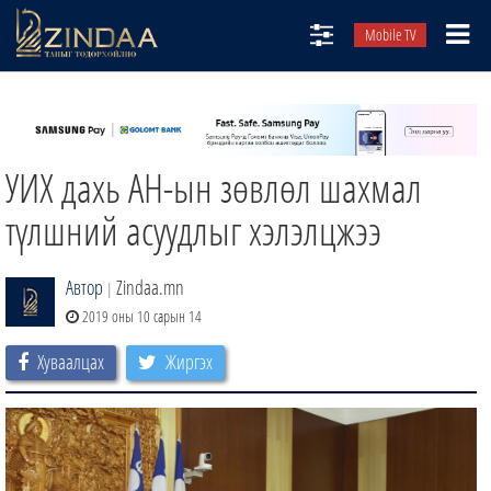
Mobile TV
НИЙТЛЭЛЧИД
ТВ8
УИХ дахь АН-ын зөвлөл шахмал
ӨГЛӨӨНИЙ СОНИН
АУДИО ЗОХИОЛ
түлшний асуудлыг хэлэлцжээ
ЗИНДАА СЭТГҮҮЛ
Автор
Zindaa.mn
|
2019 оны 10 сарын 14
Хуваалцах
Жиргэх