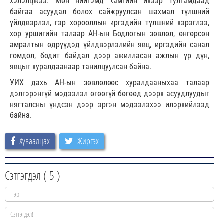
хэлэлцжээ. Мөн нийгэмд хамгийн ихээр тулгамдаад
байгаа асуудал болох сайжруулсан шахмал түлшний
үйлдвэрлэл, гэр хорооллын иргэдийн түлшний хэрэглээ,
хор уршигийн талаар АН-ын Бодлогын зөвлөл, өнгөрсөн
амралтын өдрүүдэд үйлдвэрлэлийн явц, иргэдийн санал
гомдол, бодит байдал дээр ажилласан ажлын үр дүн,
явцыг хуралдаанаар танилцуулсан байна.
УИХ дахь АН-ын зөвлөлөөс хуралдааныхаа талаар
дэлгэрэнгүй мэдээлэл өгөөгүй бөгөөд дээрх асуудлуудыг
нягталсны үндсэн дээр эргэн мэдээлэхээ илэрхийлээд
байна.
Хуваалцах
Жиргэх
Сэтгэгдэл (
5
)