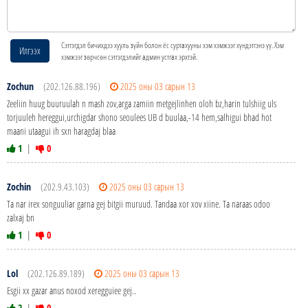
Сэтгэгдэл бичихдээ хууль зүйн болон ёс суртахууны хэм хэмжээг хүндэтгэнэ үү. Хэм
Илгээх
хэмжээг зөрчсөн сэтгэгдэлийг админ устгах эрхтэй.
Zochun
(202.126.88.196)
2025 оны 03 сарын 13
Zeeliin huug buuruulah n mash zov,arga zamiin metgejlinhen oloh bz,harin tulshiig uls
torjuuleh hereggui,urchigdar shono seoulees UB d buulaa,-14 hem,salhigui bhad hot
maani utaagui ih sxn haragdaj blaa
1
|
0
Zochin
(202.9.43.103)
2025 оны 03 сарын 13
Ta nar irex songuuliar garna gej bitgii muruud. Tandaa xor xov xiine. Ta naraas odoo
zalxaj bn
1
|
0
Lol
(202.126.89.189)
2025 оны 03 сарын 13
Esgii xx gazar anus noxod xeregguiee gej..
2
|
0