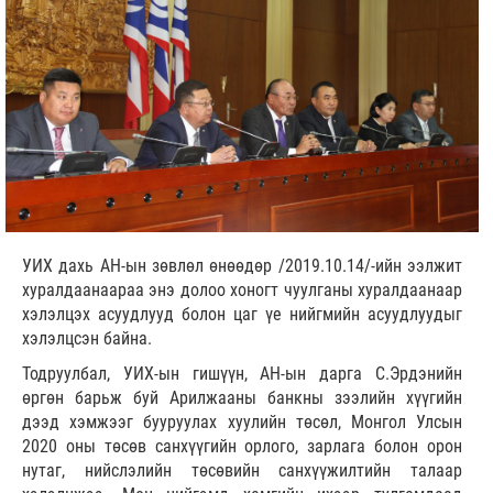
УИХ дахь АН-ын зөвлөл өнөөдөр /2019.10.14/-ийн ээлжит
хуралдаанаараа энэ долоо хоногт чуулганы хуралдаанаар
хэлэлцэх асуудлууд болон цаг үе нийгмийн асуудлуудыг
хэлэлцсэн байна.
Тодруулбал, УИХ-ын гишүүн, АН-ын дарга С.Эрдэнийн
өргөн барьж буй Арилжааны банкны зээлийн хүүгийн
дээд хэмжээг бууруулах хуулийн төсөл, Монгол Улсын
2020 оны төсөв санхүүгийн орлого, зарлага болон орон
нутаг, нийслэлийн төсөвийн санхүүжилтийн талаар