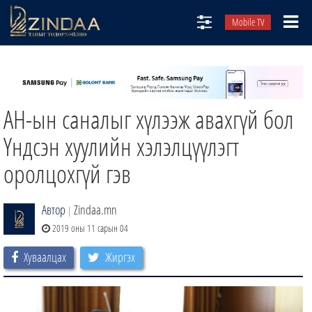
Mobile TV
НИЙТЛЭЛЧИД
ТВ8
АН-ын саналыг хүлээж авахгүй бол
ӨГЛӨӨНИЙ СОНИН
АУДИО ЗОХИОЛ
Үндсэн хуулийн хэлэлцүүлэгт
ЗИНДАА СЭТГҮҮЛ
оролцохгүй гэв
Автор
Zindaa.mn
|
2019 оны 11 сарын 04
Хуваалцах
Жиргэх