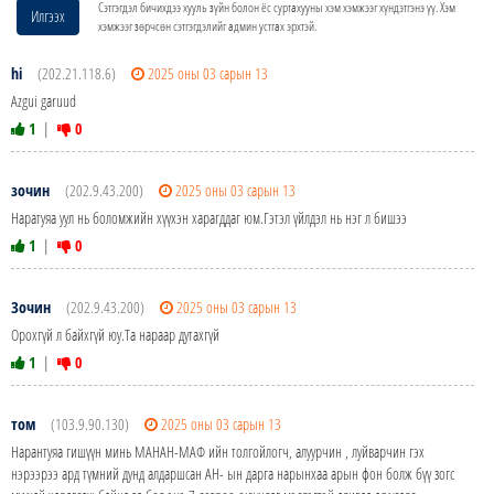
Сэтгэгдэл бичихдээ хууль зүйн болон ёс суртахууны хэм хэмжээг хүндэтгэнэ үү. Хэм
Илгээх
хэмжээг зөрчсөн сэтгэгдэлийг админ устгах эрхтэй.
hi
(202.21.118.6)
2025 оны 03 сарын 13
Azgui garuud
1
|
0
зочин
(202.9.43.200)
2025 оны 03 сарын 13
Наратуяа уул нь боломжийн хүүхэн харагддаг юм.Гэтэл үйлдэл нь нэг л бишээ
1
|
0
Зочин
(202.9.43.200)
2025 оны 03 сарын 13
Орохгүй л байхгүй юу.Та нараар дутахгүй
1
|
0
том
(103.9.90.130)
2025 оны 03 сарын 13
Нарантуяа гишүүн минь МАНАН-МАФ ийн толгойлогч, алуурчин , луйварчин гэх
нэрээрээ ард түмний дунд алдаршсан АН- ын дарга нарынхаа арын фон болж бүү зогс