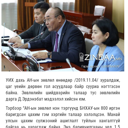
УИХ дахь АН-ын зөвлөл өнөөдөр /2019.11.04/ хуралдаж,
цаг үеийн дөрвөн гол асуудлаар байр сууриа нэгтгэсэн
байна. Зөвлөлийн шийдвэрийн талаар тус зөвлөлийн
дарга Д.Эрдэнэбат мэдээлэл хийсэн юм.
Тэрбээр “АН-ын зөвлөл нэн тэргүүнд БНХАУ-ын 800 иргэн
баригдсан цахим гэм хэргийн талаар хэлэлцсэн. Манай
улсын цахим сүлжээний ашиглалт туйлын хангалтгүй
байгаа нь харагдаж байна. Энэ баривчилгааны үед 1.5