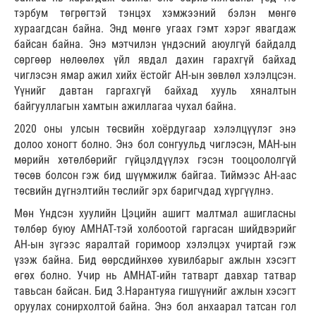
тэрбум төгрөгтэй тэнцэх хэмжээний бэлэн мөнгө
хураагдсан байна. Энд мөнгө угаах гэмт хэрэг явагдаж
байсан байна. Энэ мэтчилэн үндэсний аюулгүй байдалд
сөргөөр нөлөөлөх үйл явдал дахин гарахгүй байхад
чиглэсэн ямар ажил хийх ёстойг АН-ын зөвлөл хэлэлцсэн.
Үүнийг давтан гаргахгүй байхад хууль хяналтын
байгууллагын хамтын ажиллагаа чухал байна.
2020 оны улсын төсвийн хоёрдугаар хэлэлцүүлэг энэ
долоо хоногт болно. Энэ бол сонгуульд чиглэсэн, МАН-ын
мөрийн хөтөлбөрийг гүйцэлдүүлэх гэсэн тооцоололгүй
төсөв болсон гэж бид шүүмжилж байгаа. Тиймээс АН-аас
төсвийн дүгнэлтийн төслийг эрх баригчдад хүргүүлнэ.
Мөн Үндсэн хуулийн Цэцийн ашигт малтмал ашигласны
төлбөр буюу АМНАТ-тэй холбоотой гаргасан шийдвэрийг
АН-ын зүгээс яаралтай горимоор хэлэлцэх учиртай гэж
үзэж байна. Бид өөрсдийнхөө хувилбарыг ажлын хэсэгт
өгөх болно. Учир нь АМНАТ-ийн татварт давхар татвар
тавьсан байсан. Бид З.Нарантуяа гишүүнийг ажлын хэсэгт
оруулах сонирхолтой байна. Энэ бол анхаарал татсан гол