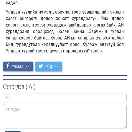
сэдэв.
Үндсэн хуулийн нэмэлт, өөрчлөлтөөр зөвшилцлийн ажлын
хэсэг өнгөрөгч долоо хоногт хуралдаагүй. Энэ долоо
хоногт ажлын хэсэг хуралдаж, шийдвэрээ гаргах байх. АН
хуралдаанд оролцоход бэлэн байна. Зарчмын гурван
санал хэвээр байгаа. Хэрэв АН-ын саналыг хүлээж авбал
бид гуравдугаар хэлэлцүүлэгт орно. Хүлээж авахгүй бол
Үндсэн хуулийн хэлэлцүүлэгт оролцохгүй” гэлээ.
Хуваалцах
Жиргэх
Сэтгэгдэл (
6
)