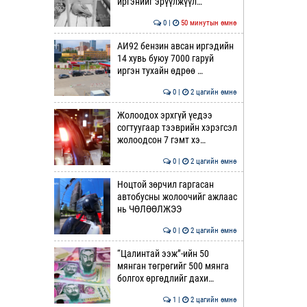
иргэнийг эрүүлжүүл…
0 |
50 минутын өмнө
АИ92 бензин авсан иргэдийн
14 хувь буюу 7000 гаруй
иргэн тухайн өдрөө …
0 |
2 цагийн өмнө
Жолоодох эрхгүй үедээ
согтуугаар тээврийн хэрэгсэл
жолоодсон 7 гэмт хэ…
0 |
2 цагийн өмнө
Ноцтой зөрчил гаргасан
автобусны жолоочийг ажлаас
нь ЧӨЛӨӨЛЖЭЭ
0 |
2 цагийн өмнө
“Цалинтай ээж”-ийн 50
мянган төгрөгийг 500 мянга
болгох өргөдлийг дахи…
1 |
2 цагийн өмнө