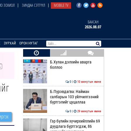
О ЗОХИОЛ
ЗИНДАА СЭТГҮҮЛ
MOBILE TV
БААСАН
2026.08.07
E
ЗУРХАЙ
ОРОН НУТАГ
Б.Хулан дэлхийн аварга
боллоо
0 |
10 минутын өмнө
ийг
Б.Пүрэвдагва: Найман
салбарын 103 үйлчилгээний
бүртгэлийг цуцаллаа
0 |
29 минутын өмнө
ргэх
Гэр бүлийн хүчирхийллийн 69
дуудлага бүртгэгдэж, 86