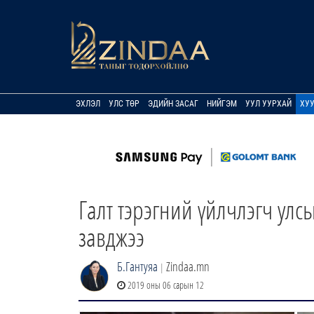
ЭХЛЭЛ
УЛС ТӨР
ЭДИЙН ЗАСАГ
НИЙГЭМ
УУЛ УУРХАЙ
ХУ
Галт тэрэгний үйлчлэгч улс
завджээ
Б.Гантуяа
Zindaa.mn
|
2019 оны 06 сарын 12