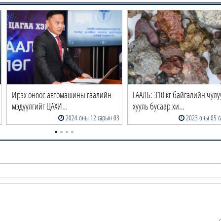
Ирэх оноос автомашины гаалийн
ГААЛЬ: 310 кг байгалийн чулу
мэдүүлгийг ЦАХИ…
хууль бусаар хи…
2024 оны 12 сарын 03
2023 оны 05 с