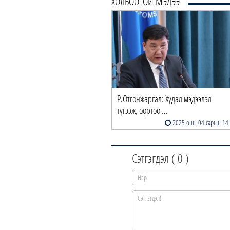
ХОЛБООТОЙ МЭДЭЭ
Р.Отгонжаргал: Худал мэдээлэл
түгээж, өөртөө …
2025 оны 04 сарын 14
Сэтгэгдэл (
0
)