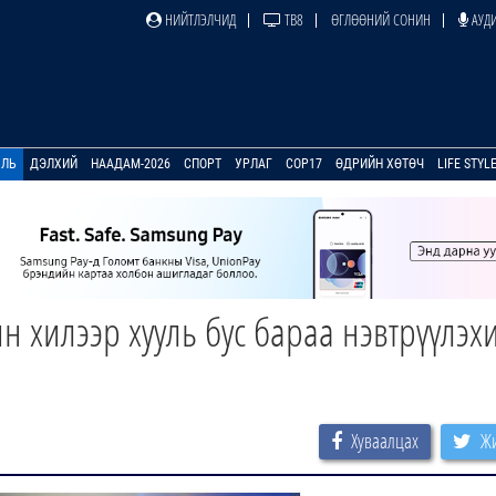
НИЙТЛЭЛЧИД
ТВ8
ӨГЛӨӨНИЙ СОНИН
АУДИ
УЛЬ
ДЭЛХИЙ
НААДАМ-2026
СПОРТ
УРЛАГ
COP17
ӨДРИЙН ХӨТӨЧ
LIFE STYL
ын хилээр хууль бус бараа нэвтрүүлэх
Хуваалцах
Жи