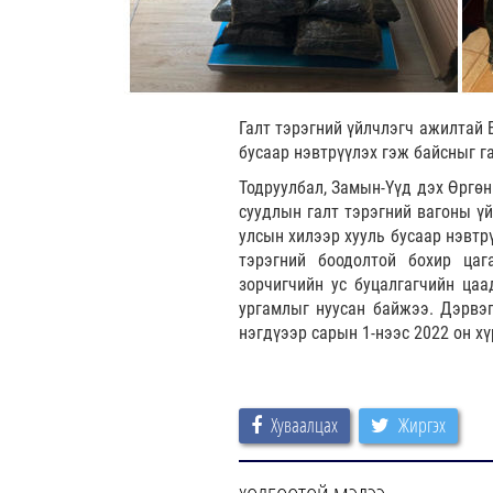
Галт тэрэгний үйлчлэгч ажилтай 
бусаар нэвтрүүлэх гэж байсныг г
Тодруулбал, Замын-Үүд дэх Өргөн
суудлын галт тэрэгний вагоны үй
улсын хилээр хууль бусаар нэвтр
тэрэгний боодолтой бохир цаг
зорчигчийн ус буцалгагчийн цаа
ургамлыг нуусан байжээ. Дэрвэг
нэгдүээр сарын 1-нээс 2022 он х
Хуваалцах
Жиргэх