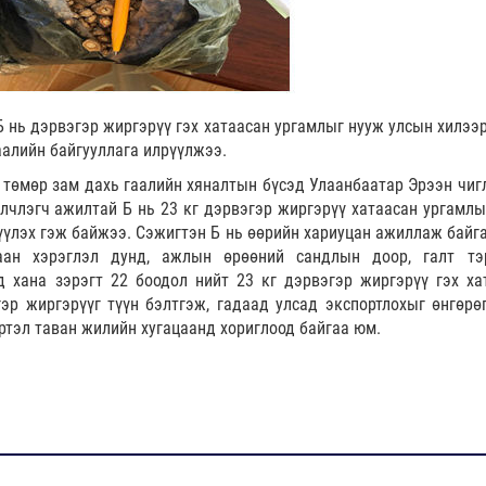
Б нь дэрвэгэр жиргэрүү гэх хатаасан ургамлыг нууж улсын хилээр
аалийн байгууллага илрүүлжээ.
 төмөр зам дахь гаалийн хяналтын бүсэд Улаанбаатар Эрээн чиг
лчлэгч ажилтай Б нь 23 кг дэрвэгэр жиргэрүү хатаасан ургамлы
үүлэх гэж байжээ. Сэжигтэн Б нь өөрийн хариуцан ажиллаж байга
аан хэрэглэл дунд, ажлын өрөөний сандлын доор, галт тэ
д хана зэрэгт 22 боодол нийт 23 кг дэрвэгэр жиргэрүү гэх ха
эр жиргэрүүг түүн бэлтгэж, гадаад улсад экспортлохыг өнгөрө
үртэл таван жилийн хугацаанд хориглоод байгаа юм.